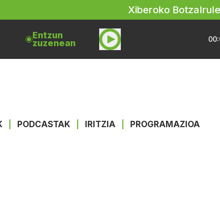
Xiberoko Botza
Irul
Entzun
00:
zuzenean
K
|
PODCASTAK
|
IRITZIA
|
PROGRAMAZIOA