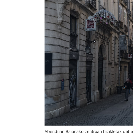
Abenduan Baionako zentroan bizikletak debeka