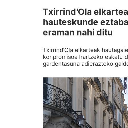
Txirrind’Ola elkart
hauteskunde eztaba
eraman nahi ditu
Txirrind’Ola elkarteak hautagaie
konpromisoa hartzeko eskatu d
gardentasuna adierazteko galde