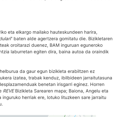
rriko eta elkargo mailako hauteskundeen harira,
dulari
” baten alde agertzera gomitatu die. Bizikletaren
rteak oroitarazi duenez, BAM inguruan eguneroko
ntzia laburretan egiten dira, baina autoa da oraindik
helburua da gaur egun bizikleta erabiltzen ez
ukera izatea, trabak kenduz, ibilbideen jarraitutasuna
esplazamenduak benetan irisgarri eginez. Horren
te
REVE
Bizikleta Sarearen mapa; Baiona, Angelu eta
 inguruko herriak ere, lotuko lituzkeen sare jarraitu
u.