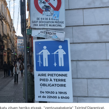
tu zituen herriko etxeak, "zentzugabekeria" Txirrind'Olarentzat.