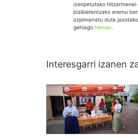
izenpetutako hitzarmenei 
bizikletentzako eremu bere
azpimarratu dute jasotako
gehiago
hemen
.
Interesgarri izanen z