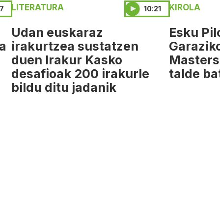
LITERATURA
KIROLA
57
10:21
Udan euskaraz
Esku Pil
da
irakurtzea sustatzen
Garazik
duen Irakur Kasko
Masters
desafioak 200 irakurle
talde ba
bildu ditu jadanik