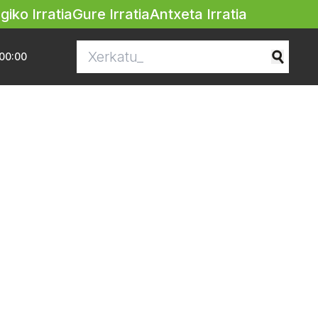
egiko Irratia
Gure Irratia
Antxeta Irratia
00:00