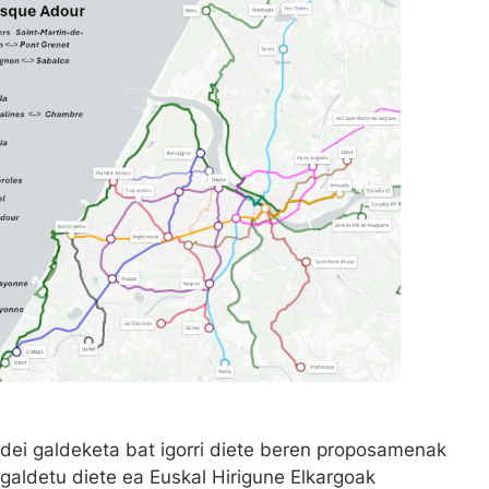
dei galdeketa bat igorri diete beren proposamenak
 galdetu diete ea Euskal Hirigune Elkargoak