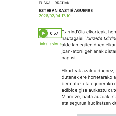
EUSKAL IRRATIAK
ESTEBAN BASTIÉ AGUERRE
2026/02/04 17:10
Txirrind’Ola elkarteak, he
0:57
hautagaiei “
lurralde txirrin
Jaitsi soinua
alde lan egiten duen elka
joan-etorri gehienak dista
nagusi.
Elkarteak azaldu duenez, 
dutenek ere horretarako a
bermatuz eta eguneroko d
adibide gisa aurkeztu du
Miarritze, baita auzoak eta
eta segurua irudikatzen d