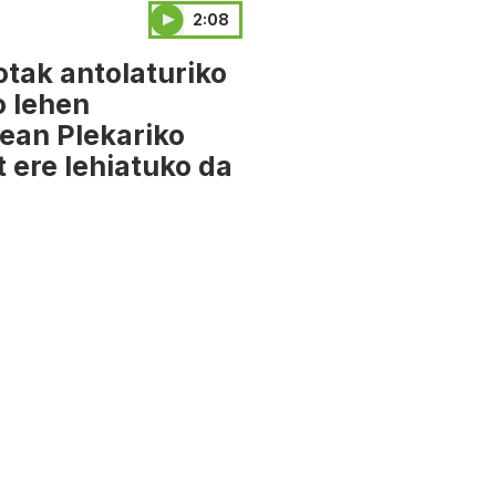
2:08
otak antolaturiko
o lehen
ean Plekariko
t ere lehiatuko da