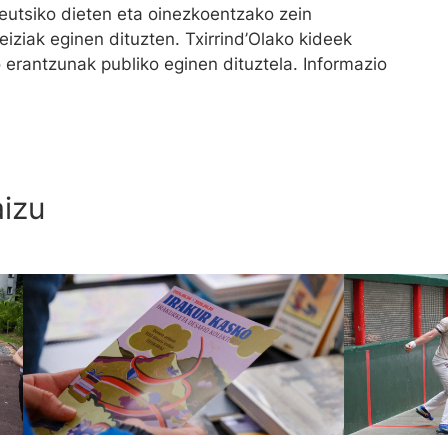
eutsiko dieten eta oinezkoentzako zein
iziak eginen dituzten. Txirrind’Olako kideek
 erantzunak publiko eginen dituztela. Informazio
aizu