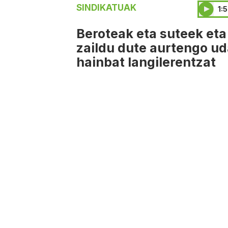
SINDIKATUAK
1:
Beroteak eta suteek eta
zaildu dute aurtengo u
hainbat langilerentzat