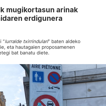
eak mugikortasun arinak
idaren erdigunera
i “
lurralde txirrindulari
” baten aldeko
ie, eta hautagaien proposamenen
tegi bat banatu diete.