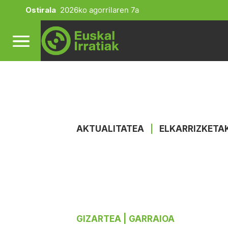
Ostirala
2026ko agorrilaren 7a
AKTUALITATEA
|
ELKARRIZKETA
GIZARTEA
| GARRAIOA