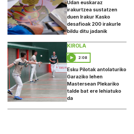
Udan euskaraz
irakurtzea sustatzen
duen Irakur Kasko
desafioak 200 irakurle
bildu ditu jadanik
KIROLA
2:08
Esku Pilotak antolaturiko
Garaziko lehen
Mastersean Plekariko
talde bat ere lehiatuko
da