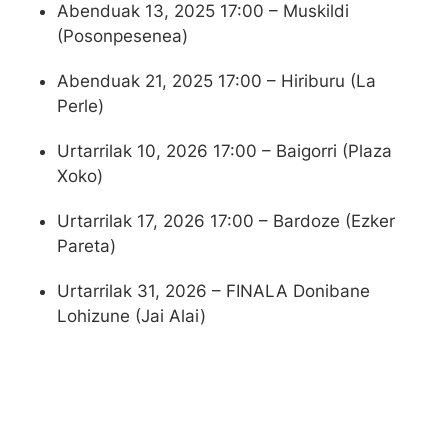
Abenduak 13, 2025 17:00 – Muskildi
(Posonpesenea)
Abenduak 21, 2025 17:00 – Hiriburu (La
Perle)
Urtarrilak 10, 2026 17:00 – Baigorri (Plaza
Xoko)
Urtarrilak 17, 2026 17:00 – Bardoze (Ezker
Pareta)
Urtarrilak 31, 2026 – FINALA Donibane
Lohizune (Jai Alai)