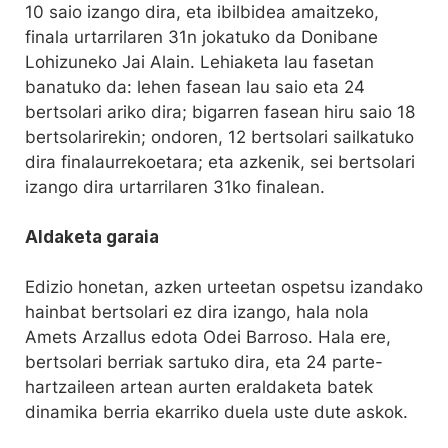
10 saio izango dira, eta ibilbidea amaitzeko,
finala urtarrilaren 31n jokatuko da Donibane
Lohizuneko Jai Alain. Lehiaketa lau fasetan
banatuko da: lehen fasean lau saio eta 24
bertsolari ariko dira; bigarren fasean hiru saio 18
bertsolarirekin; ondoren, 12 bertsolari sailkatuko
dira finalaurrekoetara; eta azkenik, sei bertsolari
izango dira urtarrilaren 31ko finalean.
Aldaketa garaia
Edizio honetan, azken urteetan ospetsu izandako
hainbat bertsolari ez dira izango, hala nola
Amets Arzallus edota Odei Barroso. Hala ere,
bertsolari berriak sartuko dira, eta 24 parte-
hartzaileen artean aurten eraldaketa batek
dinamika berria ekarriko duela uste dute askok.