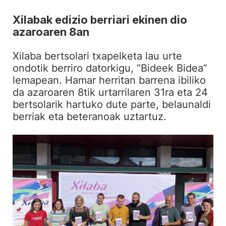
Xilabak edizio berriari ekinen dio
azaroaren 8an
Xilaba bertsolari txapelketa lau urte
ondotik berriro datorkigu, “Bideek Bidea”
lemapean. Hamar herritan barrena ibiliko
da azaroaren 8tik urtarrilaren 31ra eta 24
bertsolarik hartuko dute parte, belaunaldi
berriak eta beteranoak uztartuz.