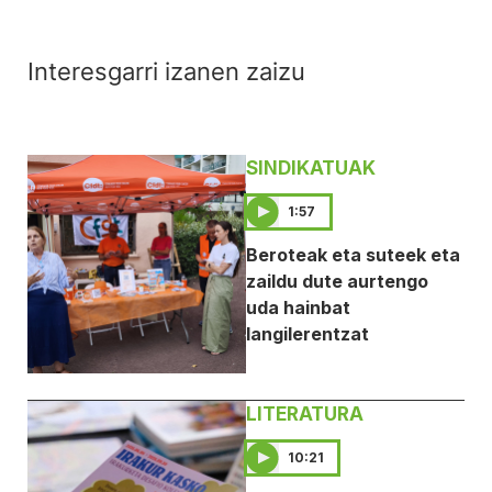
Interesgarri izanen zaizu
SINDIKATUAK
1:57
Beroteak eta suteek eta
zaildu dute aurtengo
uda hainbat
langilerentzat
LITERATURA
10:21