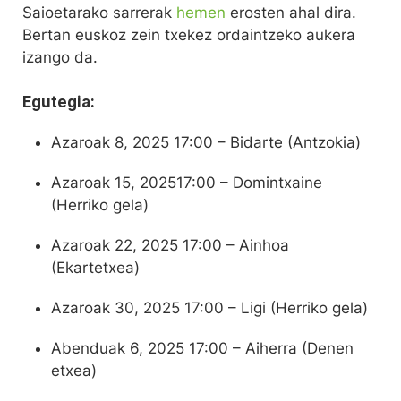
Saioetarako sarrerak
hemen
erosten ahal dira.
Bertan euskoz zein txekez ordaintzeko aukera
izango da.
Egutegia:
Azaroak 8, 2025 17:00 – Bidarte (Antzokia)
Azaroak 15, 202517:00 – Domintxaine
(Herriko gela)
Azaroak 22, 2025 17:00 – Ainhoa
(Ekartetxea)
Azaroak 30, 2025 17:00 – Ligi (Herriko gela)
Abenduak 6, 2025 17:00 – Aiherra (Denen
etxea)