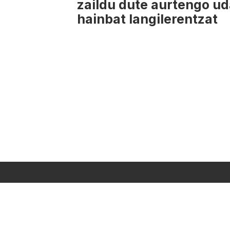
zaildu dute aurtengo u
hainbat langilerentzat
NOR GIRA
HARRE
QUI SOMMES-NO