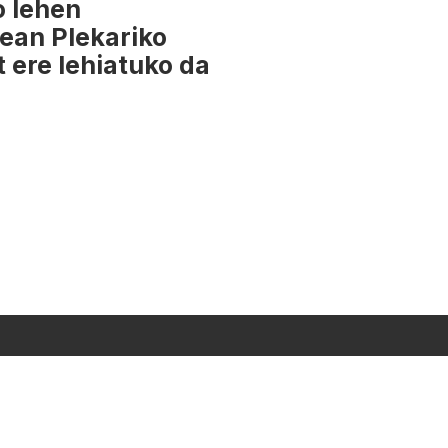
o lehen
ean Plekariko
t ere lehiatuko da
LOGOTEKA
Segi Gaitzazu: