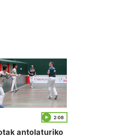
2:08
otak antolaturiko