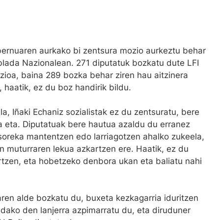
ernuaren aurkako bi zentsura mozio aurkeztu behar
blada Nazionalean. 271 diputatuk bozkatu dute LFI
zioa, baina 289 bozka behar ziren hau aitzinera
 haatik, ez du boz handirik bildu.
a, Iñaki Echaniz sozialistak ez du zentsuratu, bere
a eta. Diputatuak bere hautua azaldu du erranez
soreka mantentzen edo larriagotzen ahalko zukeela,
in muturraren lekua azkartzen ere. Haatik, ez du
zen, eta hobetzeko denbora ukan eta baliatu nahi
aren alde bozkatu du, buxeta kezkagarria iduritzen
dako den lanjerra azpimarratu du, eta diruduner