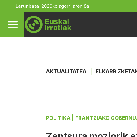
Larunbata
2026ko agorrilaren 8a
AKTUALITATEA
|
ELKARRIZKETA
POLITIKA
| FRANTZIAKO GOBERNU
Zentsura moziorik e