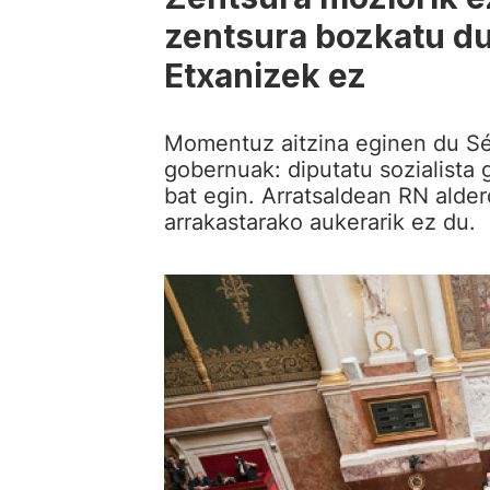
zentsura bozkatu du
Etxanizek ez
Momentuz aitzina eginen du Sé
gobernuak: diputatu sozialista
bat egin. Arratsaldean RN alde
arrakastarako aukerarik ez du.