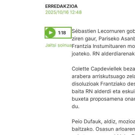
ERREDAKZIOA
2025/10/16 12:48
Sébastien Lecornuren gob
1:18
ziren gaur, Pariseko Asan
Jaitsi soinua
Frantzia Instumituaren mo
joateko. RN alderdiarenak,
Colette Capdeviellek bezal
arabera arriskutsuago zel
disoluzioak Frantziako de
baita RN alderdi eta esku
buxeta proposamena onart
du.
Peio Dufauk, aldiz, mozio
baitzako. Osasun arloaren