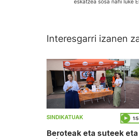
eskatzea sosa nahi luke E
Interesgarri izanen z
SINDIKATUAK
1:
Beroteak eta suteek eta