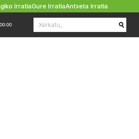
egiko Irratia
Gure Irratia
Antxeta Irratia
00:00