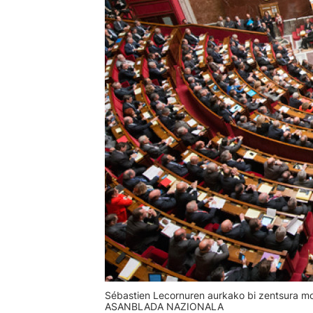
Sébastien Lecornuren aurkako bi zentsura mo
ASANBLADA NAZIONALA