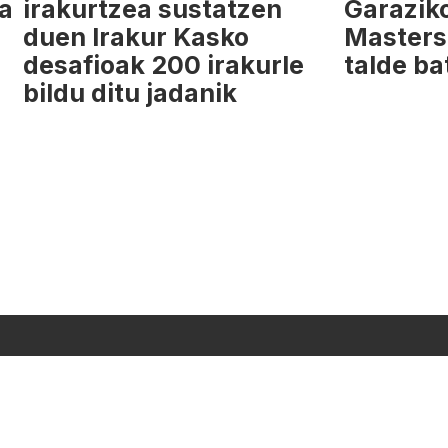
da
irakurtzea sustatzen
Garazik
duen Irakur Kasko
Masters
desafioak 200 irakurle
talde ba
bildu ditu jadanik
MANAK
PROGRAMAZIOA
PUBLIZITATEA
ARTXIBOA
SAREBIDE
US?