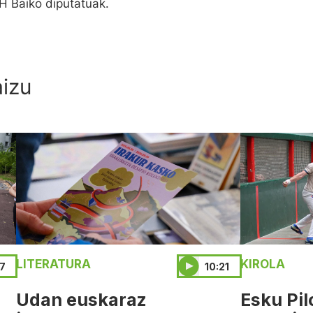
H Baiko diputatuak.
aizu
LITERATURA
KIROLA
57
10:21
Udan euskaraz
Esku Pil