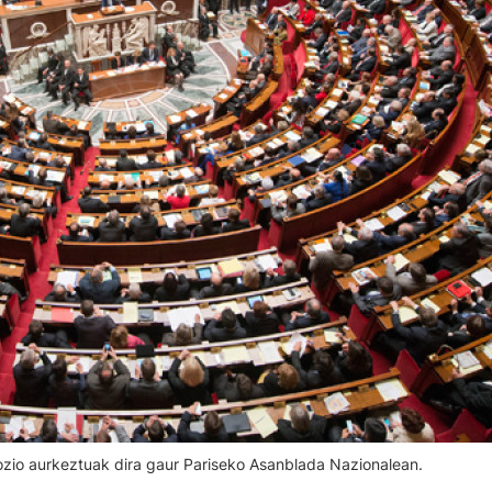
zio aurkeztuak dira gaur Pariseko Asanblada Nazionalean.