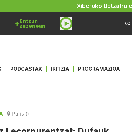
Xiberoko Botza
Irul
Entzun
00:
zuzenean
K
|
PODCASTAK
|
IRITZIA
|
PROGRAMAZIOA
A
Paris ()
z Lecornurentzat: Dufauk