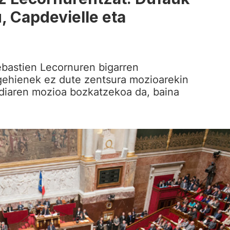
, Capdevielle eta
bastien Lecornuren bigarren
 gehienek ez dute zentsura mozioarekin
rdiaren mozioa bozkatzekoa da, baina