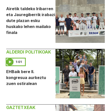
Airetik taldeko Iribarren
eta Jauregiberrik irabazi
dute plazan esku
huskako lehen mailako
finala
ALDERDI POLITIKOAK
1:01
EHBaik bere II.
kongresua aurkeztu
zuen ostiralean
GAZTETXEAK