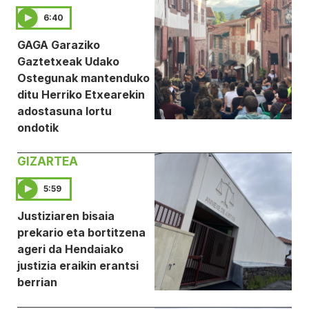
6:40
GAGA Garaziko
Gaztetxeak Udako
Ostegunak mantenduko
ditu Herriko Etxearekin
adostasuna lortu
ondotik
GIZARTEA
5:59
Justiziaren bisaia
prekario eta bortitzena
ageri da Hendaiako
justizia eraikin erantsi
berrian