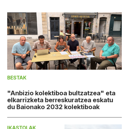
BESTAK
"Anbizio kolektiboa bultzatzea" eta
elkarrizketa berreskuratzea eskatu
du Baionako 2032 kolektiboak
IKASTOLAK