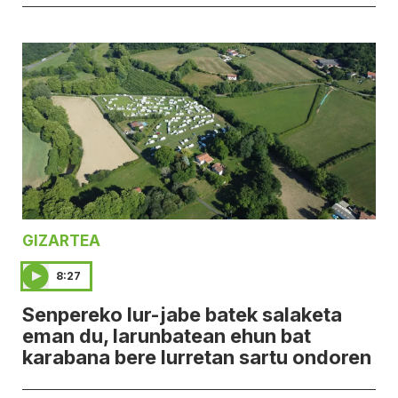
GIZARTEA
8:27
Senpereko lur-jabe batek salaketa
eman du, larunbatean ehun bat
karabana bere lurretan sartu ondoren