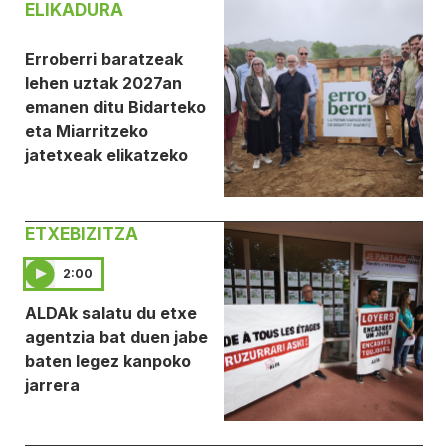
ELIKADURA
Erroberri baratzeak
lehen uztak 2027an
emanen ditu Bidarteko
eta Miarritzeko
jatetxeak elikatzeko
ETXEBIZITZA
2:00
ALDAk salatu du etxe
agentzia bat duen jabe
baten legez kanpoko
jarrera