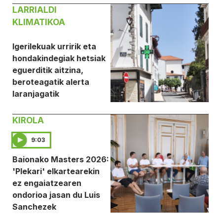
LARRIALDI
KLIMATIKOA
Igerilekuak urririk eta
hondakindegiak hetsiak
eguerditik aitzina,
beroteagatik alerta
laranjagatik
KIROLA
9:03
Baionako Masters 2026:
'Plekari' elkartearekin
ez engaiatzearen
ondorioa jasan du Luis
Sanchezek