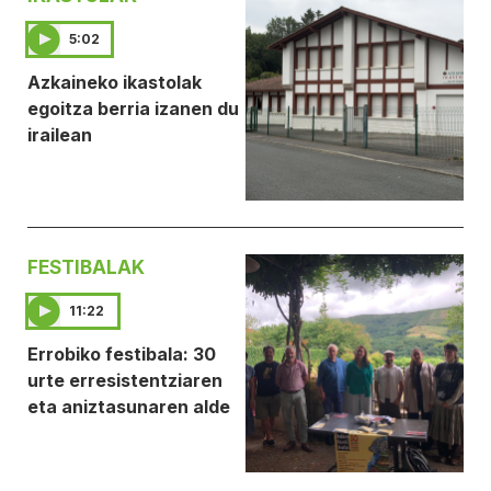
5:02
Azkaineko ikastolak
egoitza berria izanen du
irailean
FESTIBALAK
11:22
Errobiko festibala: 30
urte erresistentziaren
eta aniztasunaren alde