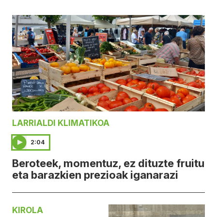
LARRIALDI KLIMATIKOA
2:04
Beroteek, momentuz, ez dituzte fruitu
eta barazkien prezioak iganarazi
KIROLA