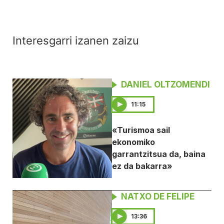
Interesgarri izanen zaizu
DANIEL OLTZOMENDI
11:15
«Turismoa sail
ekonomiko
garrantzitsua da, baina
ez da bakarra»
NATXO DE FELIPE
13:36