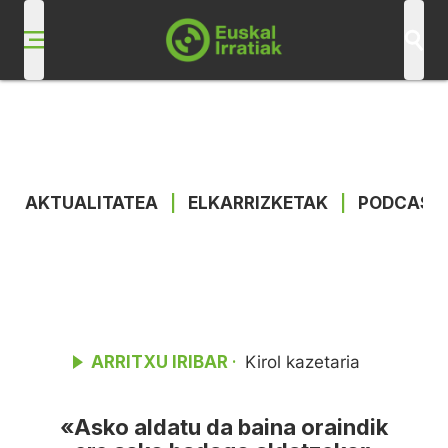
AKTUALITATEA
|
ELKARRIZKETAK
|
PODCAST
ARRITXU IRIBAR
Kirol kazetaria
·
«Asko aldatu da baina oraindik