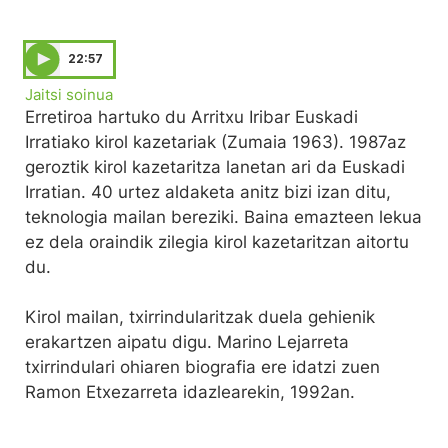
22:57
Jaitsi soinua
Erretiroa hartuko du Arritxu Iribar Euskadi
Irratiako kirol kazetariak (Zumaia 1963). 1987az
geroztik kirol kazetaritza lanetan ari da Euskadi
Irratian. 40 urtez aldaketa anitz bizi izan ditu,
teknologia mailan bereziki. Baina emazteen lekua
ez dela oraindik zilegia kirol kazetaritzan aitortu
du.
Kirol mailan, txirrindularitzak duela gehienik
erakartzen aipatu digu. Marino Lejarreta
txirrindulari ohiaren biografia ere idatzi zuen
Ramon Etxezarreta idazlearekin, 1992an.