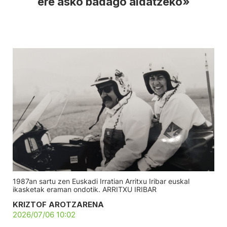
ere asko badago aldatzeko»
1987an sartu zen Euskadi Irratian Arritxu Iribar euskal
ikasketak eraman ondotik. ARRITXU IRIBAR
KRIZTOF AROTZARENA
2026/07/06 10:02