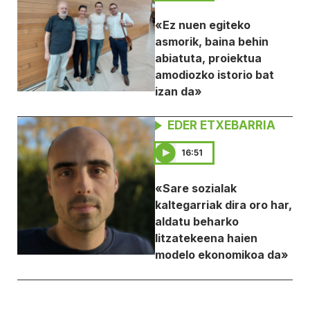
«Ez nuen egiteko
asmorik, baina behin
abiatuta, proiektua
amodiozko istorio bat
izan da»
EDER ETXEBARRIA
16:51
«Sare sozialak
kaltegarriak dira oro har,
aldatu beharko
litzatekeena haien
modelo ekonomikoa da»