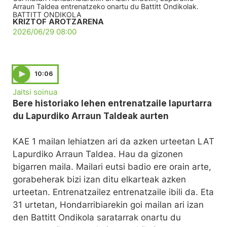
Arraun Taldea entrenatzeko onartu du Battitt Ondikolak.
BATTITT ONDIKOLA
KRIZTOF AROTZARENA
2026/06/29 08:00
10:06
Jaitsi soinua
Bere historiako lehen entrenatzaile lapurtarra
du Lapurdiko Arraun Taldeak aurten
KAE 1 mailan lehiatzen ari da azken urteetan LAT
Lapurdiko Arraun Taldea. Hau da gizonen
bigarren maila. Mailari eutsi badio ere orain arte,
gorabeherak bizi izan ditu elkarteak azken
urteetan. Entrenatzailez entrenatzaile ibili da. Eta
31 urtetan, Hondarribiarekin goi mailan ari izan
den Battitt Ondikola saratarrak onartu du