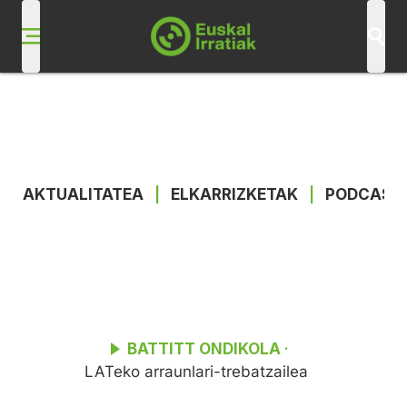
AKTUALITATEA
|
ELKARRIZKETAK
|
PODCAST
BATTITT ONDIKOLA
·
LATeko arraunlari-trebatzailea