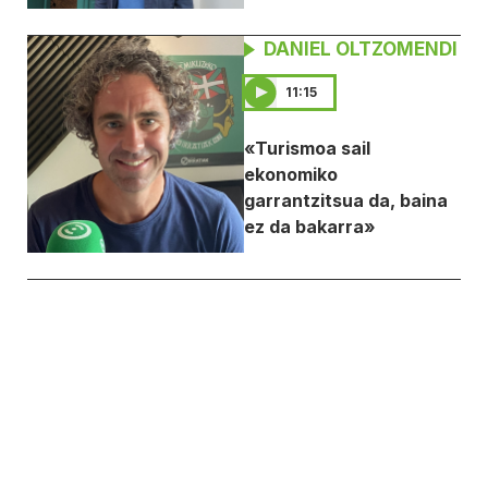
DANIEL OLTZOMENDI
11:15
«Turismoa sail
ekonomiko
garrantzitsua da, baina
ez da bakarra»