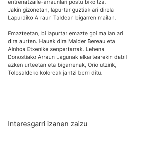
entrenatzaile-arraunlari postu bikoitza.
Jakin gizonetan, lapurtar guztiak ari direla
Lapurdiko Arraun Taldean bigarren mailan.
Emazteetan, bi lapurtar emazte goi mailan ari
dira aurten. Hauek dira Maider Bereau eta
Ainhoa Etxenike senpertarrak. Lehena
Donostiako Arraun Lagunak elkartearekin dabil
azken urteetan eta bigarrenak, Orio utzirik,
Tolosaldeko koloreak jantzi berri ditu.
Interesgarri izanen zaizu