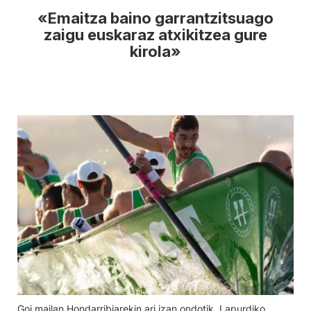
«Emaitza baino garrantzitsuago
zaigu euskaraz atxikitzea gure
kirola»
Goi mailan Hondarribiarekin ari izan ondotik, Lapurdiko