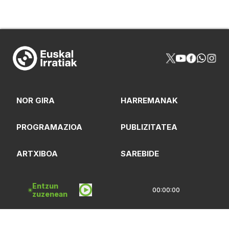
NOR GIRA
HARREMANAK
PROGRAMAZIOA
PUBLIZITATEA
ARTXIBOA
SAREBIDE
LOGOTEKA
QUI SOMMES-NOUS?
Entzun
00:00:00
zuzenean
Lege Oharrak
Pribatasun Politika