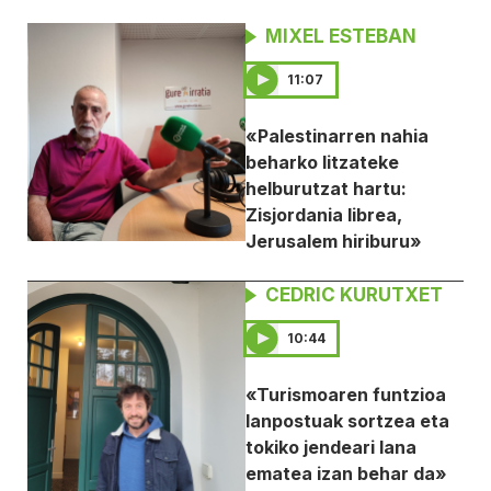
MIXEL ESTEBAN
11:07
«Palestinarren nahia
beharko litzateke
helburutzat hartu:
Zisjordania librea,
Jerusalem hiriburu»
CEDRIC KURUTXET
10:44
«Turismoaren funtzioa
lanpostuak sortzea eta
tokiko jendeari lana
ematea izan behar da»