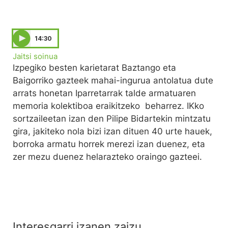
14:30
Jaitsi soinua
Izpegiko besten karietarat Baztango eta
Baigorriko gazteek mahai-ingurua antolatua dute
arrats honetan Iparretarrak talde armatuaren
memoria kolektiboa eraikitzeko beharrez. IKko
sortzaileetan izan den Pilipe Bidartekin mintzatu
gira, jakiteko nola bizi izan dituen 40 urte hauek,
borroka armatu horrek merezi izan duenez, eta
zer mezu duenez helarazteko oraingo gazteei.
Interesgarri izanen zaizu