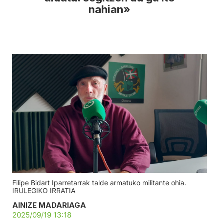
nahian»
Filipe Bidart Iparretarrak talde armatuko militante ohia.
IRULEGIKO IRRATIA
AINIZE MADARIAGA
2025/09/19 13:18