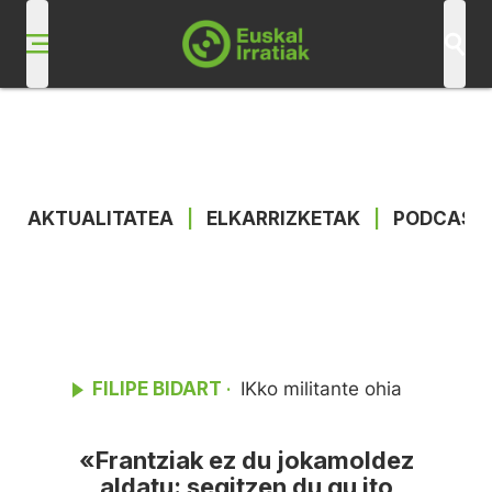
AKTUALITATEA
|
ELKARRIZKETAK
|
PODCAST
FILIPE BIDART
IKko militante ohia
·
«Frantziak ez du jokamoldez
aldatu: segitzen du gu ito