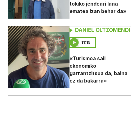
tokiko jendeari lana
ematea izan behar da»
DANIEL OLTZOMENDI
11:15
«Turismoa sail
ekonomiko
garrantzitsua da, baina
ez da bakarra»