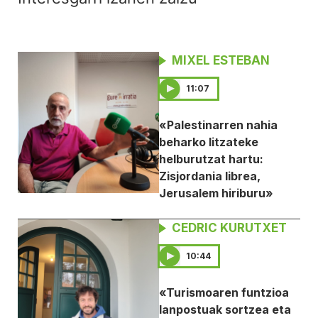
MIXEL ESTEBAN
11:07
«Palestinarren nahia
beharko litzateke
helburutzat hartu:
Zisjordania librea,
Jerusalem hiriburu»
CEDRIC KURUTXET
10:44
«Turismoaren funtzioa
lanpostuak sortzea eta