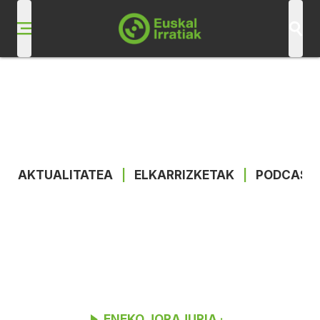
AKTUALITATEA
|
ELKARRIZKETAK
|
PODCAST
ENEKO JORAJURIA
·