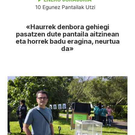
10 Egunez Pantailak Utzi
«Haurrek denbora gehiegi
pasatzen dute pantaila aitzinean
eta horrek badu eragina, neurtua
da»