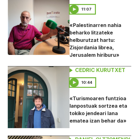
11:07
«Palestinarren nahia
beharko litzateke
helburutzat hartu:
Zisjordania librea,
Jerusalem hiriburu»
CEDRIC KURUTXET
10:44
«Turismoaren funtzioa
lanpostuak sortzea eta
tokiko jendeari lana
ematea izan behar da»