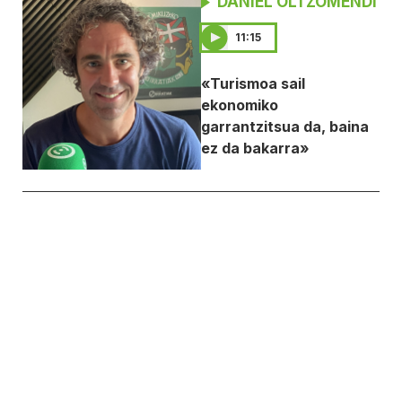
DANIEL OLTZOMENDI
11:15
«Turismoa sail
ekonomiko
garrantzitsua da, baina
ez da bakarra»