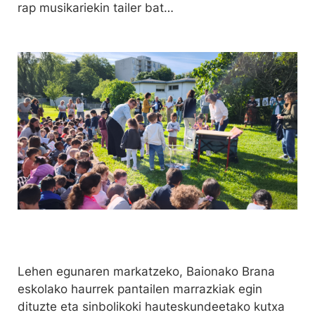
rap musikariekin tailer bat…
Lehen egunaren markatzeko, Baionako Brana
eskolako haurrek pantailen marrazkiak egin
dituzte eta sinbolikoki hauteskundeetako kutxa