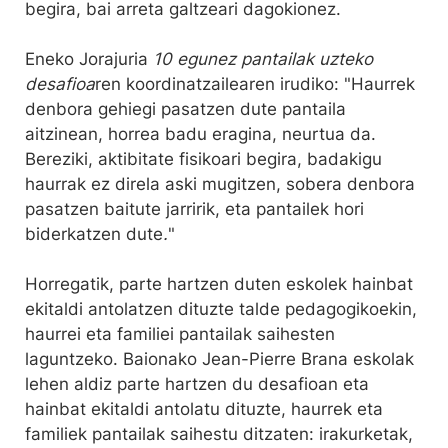
begira, bai arreta galtzeari dagokionez.
Eneko Jorajuria
10 egunez pantailak uzteko
desafioa
ren koordinatzailearen irudiko: "Haurrek
denbora gehiegi pasatzen dute pantaila
aitzinean, horrea badu eragina, neurtua da.
Bereziki, aktibitate fisikoari begira, badakigu
haurrak ez direla aski mugitzen, sobera denbora
pasatzen baitute jarririk, eta pantailek hori
biderkatzen dute
.
"
Horregatik, parte hartzen duten eskolek hainbat
ekitaldi antolatzen dituzte talde pedagogikoekin,
haurrei eta familiei pantailak saihesten
laguntzeko. Baionako Jean-Pierre Brana eskolak
lehen aldiz parte hartzen du desafioan eta
hainbat ekitaldi antolatu dituzte, haurrek eta
familiek pantailak saihestu ditzaten: irakurketak,