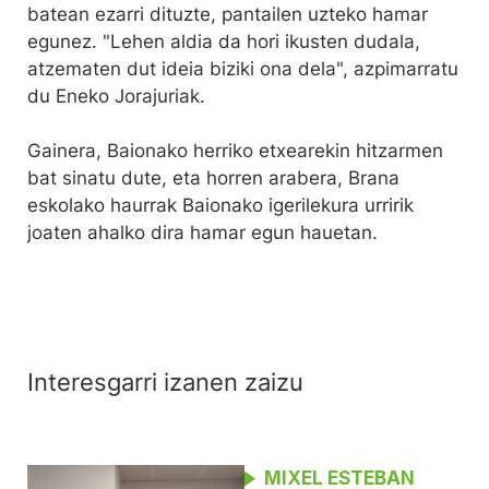
batean ezarri dituzte, pantailen uzteko hamar
egunez. "Lehen aldia da hori ikusten dudala,
atzematen dut ideia biziki ona dela", azpimarratu
du Eneko Jorajuriak.
Gainera, Baionako herriko etxearekin hitzarmen
bat sinatu dute, eta horren arabera, Brana
eskolako haurrak Baionako igerilekura urririk
joaten ahalko dira hamar egun hauetan.
Interesgarri izanen zaizu
MIXEL ESTEBAN