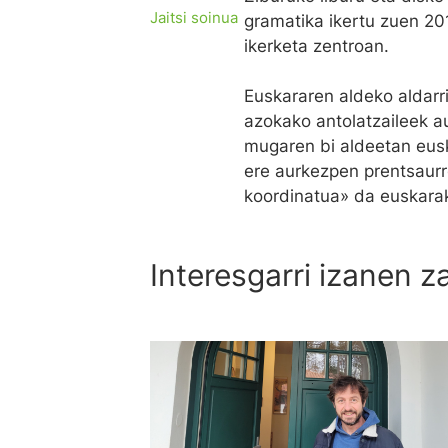
Jaitsi soinua
gramatika ikertu zuen 2
ikerketa zentroan.
Euskararen aldeko aldarr
azokako antolatzaileek a
mugaren bi aldeetan euska
ere aurkezpen prentsaurre
koordinatua» da euskarak
Interesgarri izanen z