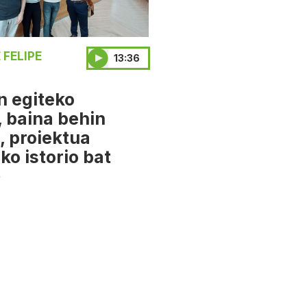
 FELIPE
13:36
n egiteko
 baina behin
, proiektua
o istorio bat
»