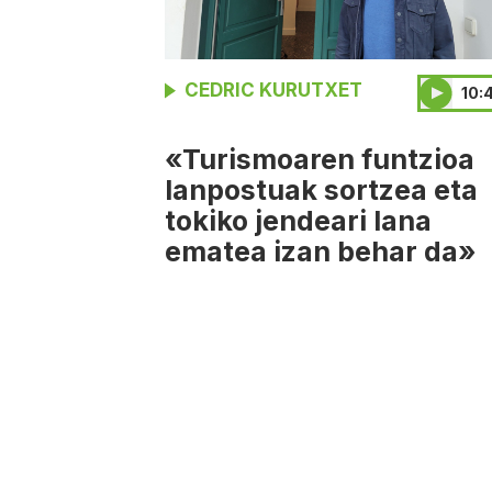
CEDRIC KURUTXET
10:
«Turismoaren funtzioa
lanpostuak sortzea eta
tokiko jendeari lana
ematea izan behar da»