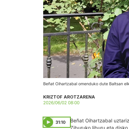
Beñat Oihartzabal omenduko dute Baltsan el
KRIZTOF AROTZARENA
2026/06/02 08:00
Beñat Oihartzabal uztari
31:10
Ziburuko liburu eta disk