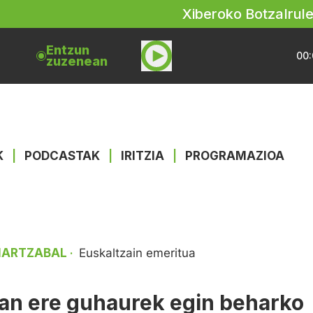
Xiberoko Botza
Irul
Entzun
00:
zuzenean
K
|
PODCASTAK
|
IRITZIA
|
PROGRAMAZIOA
HARTZABAL
Euskaltzain emeritua
·
ean ere guhaurek egin beharko