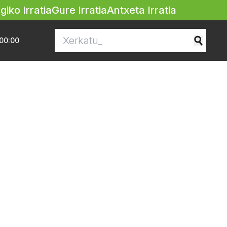
egiko Irratia
Gure Irratia
Antxeta Irratia
00:00