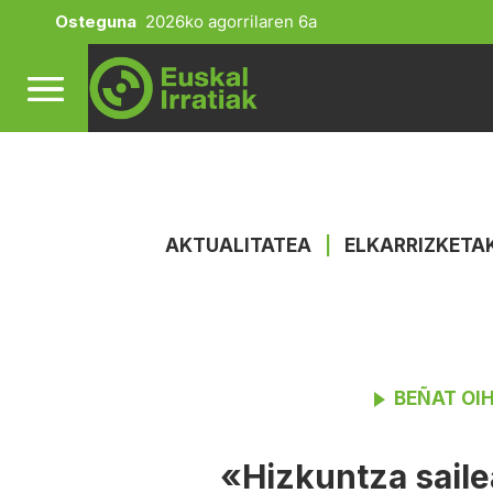
Osteguna
2026ko agorrilaren 6a
AKTUALITATEA
|
ELKARRIZKETA
BEÑAT OI
«Hizkuntza sail