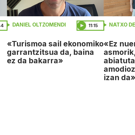
DANIEL OLTZOMENDI
NATXO DE
44
11:15
«Turismoa sail ekonomiko
«Ez nue
garrantzitsua da, baina
asmorik,
ez da bakarra»
abiatuta
amodiozk
izan da