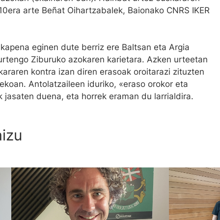
010era arte Beñat Oihartzabalek, Baionako CNRS IKER
ikapena eginen dute berriz ere Baltsan eta Argia
urtengo Ziburuko azokaren karietara. Azken urteetan
raren kontra izan diren erasoak oroitarazi zituzten
koan. Antolatzaileen iduriko, «eraso orokor eta
 jasaten duena, eta horrek eraman du larrialdira.
aizu