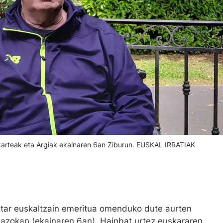
karteak eta Argiak ekainaren 6an Ziburun. EUSKAL IRRATIAK
ztar euskaltzain emeritua omenduko dute aurten
o azokan (ekainaren 6an). Hainbat urtez euskararen