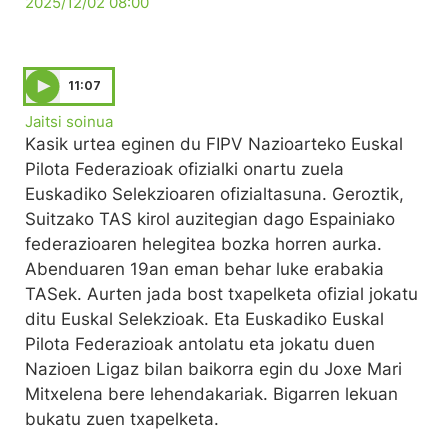
2025/12/02 08:00
11:07
Jaitsi soinua
Kasik urtea eginen du FIPV Nazioarteko Euskal
Pilota Federazioak ofizialki onartu zuela
Euskadiko Selekzioaren ofizialtasuna. Geroztik,
Suitzako TAS kirol auzitegian dago Espainiako
federazioaren helegitea bozka horren aurka.
Abenduaren 19an eman behar luke erabakia
TASek. Aurten jada bost txapelketa ofizial jokatu
ditu Euskal Selekzioak. Eta Euskadiko Euskal
Pilota Federazioak antolatu eta jokatu duen
Nazioen Ligaz bilan baikorra egin du Joxe Mari
Mitxelena bere lehendakariak. Bigarren lekuan
bukatu zuen txapelketa.