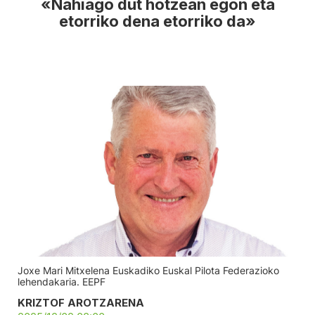
«Nahiago dut hotzean egon eta
etorriko dena etorriko da»
Joxe Mari Mitxelena Euskadiko Euskal Pilota Federazioko
lehendakaria. EEPF
KRIZTOF AROTZARENA