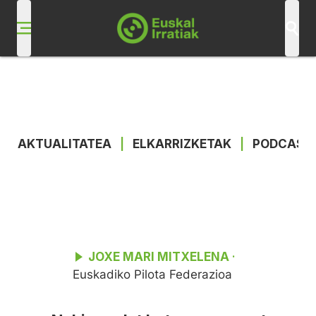
AKTUALITATEA
|
ELKARRIZKETAK
|
PODCAST
JOXE MARI MITXELENA
·
Euskadiko Pilota Federazioa