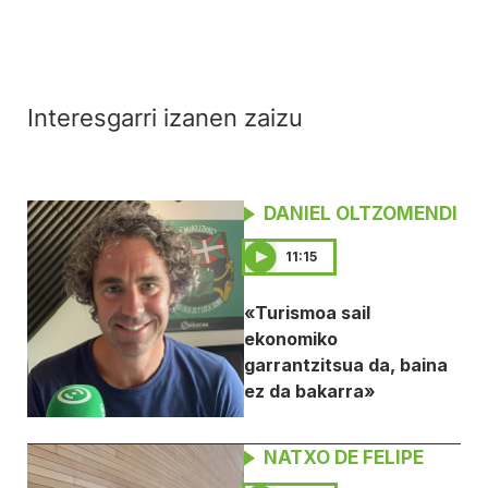
Interesgarri izanen zaizu
DANIEL OLTZOMENDI
11:15
«Turismoa sail
ekonomiko
garrantzitsua da, baina
ez da bakarra»
NATXO DE FELIPE