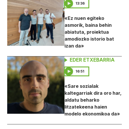
13:36
«Ez nuen egiteko
asmorik, baina behin
abiatuta, proiektua
amodiozko istorio bat
izan da»
EDER ETXEBARRIA
16:51
«Sare sozialak
kaltegarriak dira oro har,
aldatu beharko
litzatekeena haien
modelo ekonomikoa da»