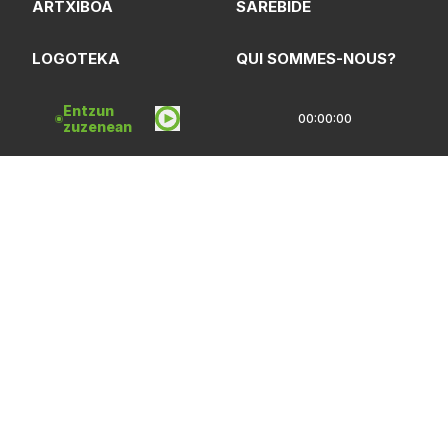
ARTXIBOA
SAREBIDE
LOGOTEKA
QUI SOMMES-NOUS?
Entzun
00:00:00
zuzenean
Lege Oharrak
Pribatasun Politika
CC Lizentzia