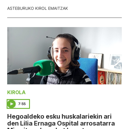
ASTEBURUKO KIROL EMAITZAK
KIROLA
7:55
Hegoaldeko esku huskalariekin ari
den Lilia Ernaga Ospital arrosatarra