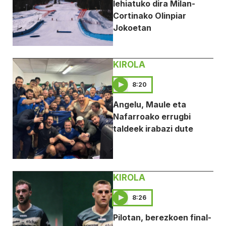
lehiatuko dira Milan-
Cortinako Olinpiar
Jokoetan
KIROLA
8:20
Angelu, Maule eta
Nafarroako errugbi
taldeek irabazi dute
KIROLA
8:26
Pilotan, berezkoen final-