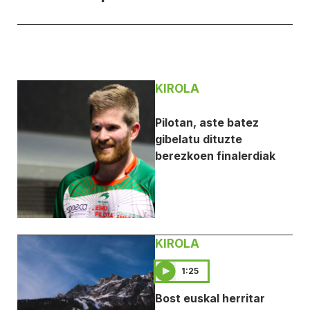
KIROLA
Pilotan, aste batez
gibelatu dituzte
berezkoen finalerdiak
KIROLA
1:25
Bost euskal herritar