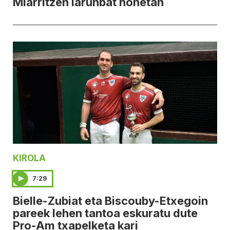
Miarritzen larunbat honetan
KIROLA
7:29
Bielle-Zubiat eta Biscouby-Etxegoin
pareek lehen tantoa eskuratu dute
Pro-Am txapelketa kari