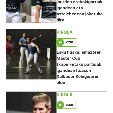
laurden erabakigarriak
igandean eta
astelehenean jokatuko
dira
KIROLA
6:30
Esku huska: emazteen
Master Cup
txapelketako partidak
igandean Itsasun
Xalbador Kolegioaren
alde
KIROLA
8:59