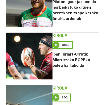
Pilotan, gaur jakinen da
nork jokatuko dituen
berezkoen txapelketako
final-laurdenak
KIROLA
10:53
Iban Hiriart-Urrutik
Miarritzeko BOPBko
bidea hartuko du
KIROLA
1:02