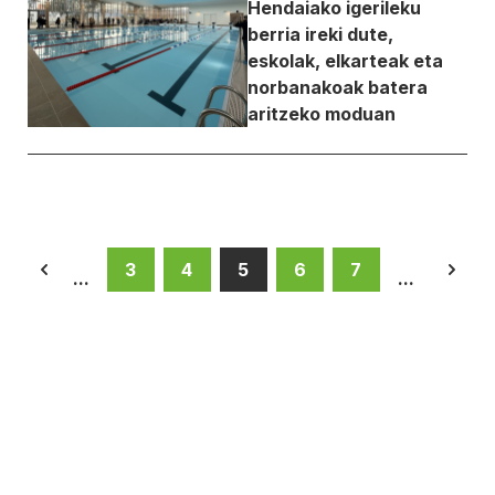
Hendaiako igerileku
berria ireki dute,
eskolak, elkarteak eta
norbanakoak batera
aritzeko moduan
3
4
5
6
7
...
...