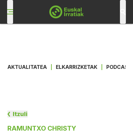
AKTUALITATEA
|
ELKARRIZKETAK
|
PODCAST
Itzuli
RAMUNTXO CHRISTY