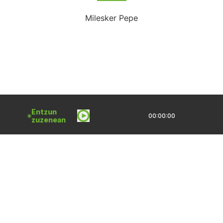
Milesker Pepe
Entzun
00:00:00
zuzenean