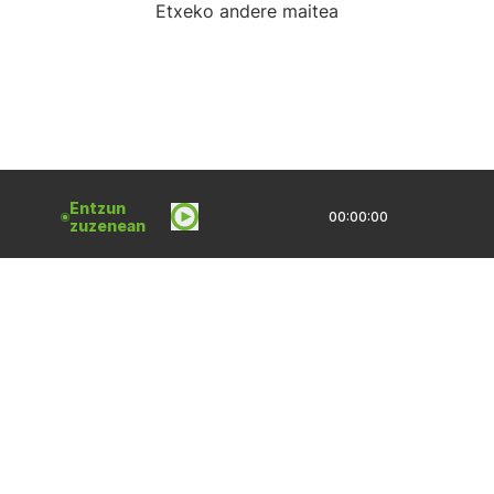
Etxeko andere maitea
Entzun
00:00:00
zuzenean