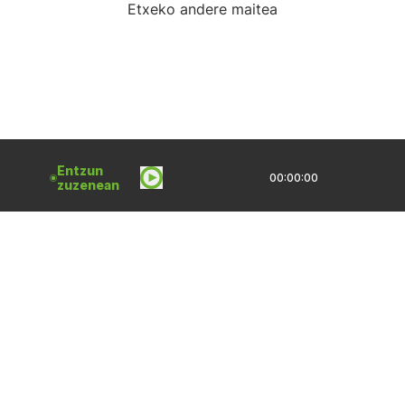
Etxeko andere maitea
Entzun
00:00:00
zuzenean