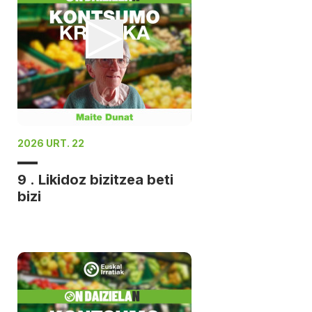
2026 URT. 22
9 . Likidoz bizitzea beti
bizi