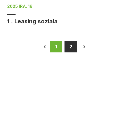
2025 IRA. 18
1 . Leasing soziala
1
2