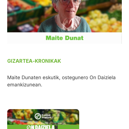
GIZARTEA
-
KRONIKAK
Maite Dunaten eskutik, ostegunero On Daiziela
emankizunean.