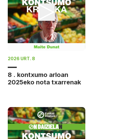
2026 URT. 8
8 . kontxumo arloan
2025eko nota txarrenak