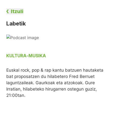
Itzuli
Labetik
KULTURA
-
MUSIKA
Euskal rock, pop & rap kantu batzuen hautaketa
bat proposatzen du hilabetero Fred Berruet
laguntzaileak. Gaurkoak eta atzokoak. Gure
Irratian, hilabeteko hirugarren ostegun guziz,
21:00tan.