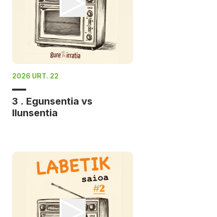
2026 URT. 22
3 . Egunsentia vs
Ilunsentia