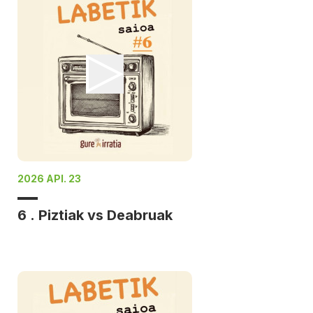
2026 API. 23
6 . Piztiak vs Deabruak