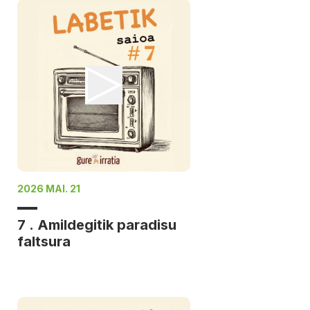
2026 MAI. 21
7 . Amildegitik paradisu
faltsura