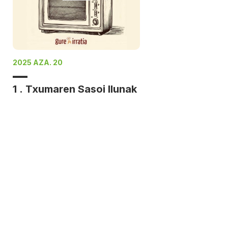
2025 AZA. 20
1 . Txumaren Sasoi Ilunak