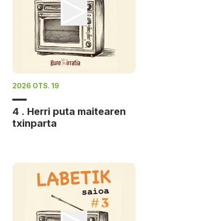
2026 OTS. 19
4 . Herri puta maitearen
txinparta