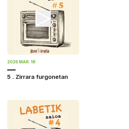
2026 MAR. 18
5 . Zirrara furgonetan