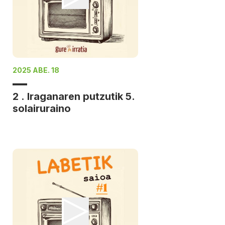
2025 ABE. 18
2 . Iraganaren putzutik 5.
solairuraino