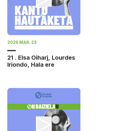
2026 MAR. 23
21 . Elsa Oiharj, Lourdes
Iriondo, Hala ere