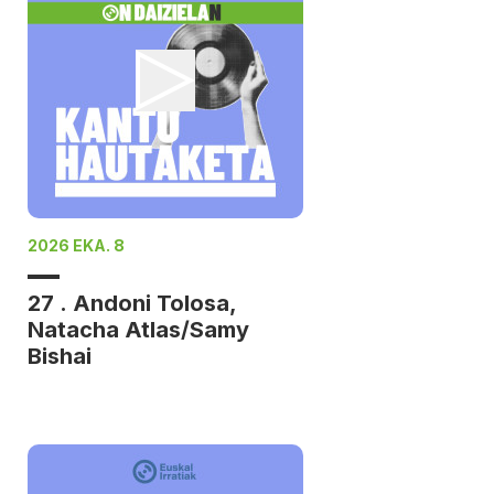
2026 EKA. 8
27 . Andoni Tolosa,
Natacha Atlas/Samy
Bishai