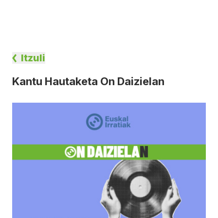
Itzuli
Kantu Hautaketa On Daizielan