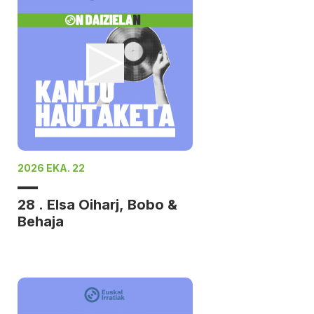
2026 EKA. 22
28 . Elsa Oiharj, Bobo &
Behaja