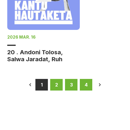
2026 MAR. 16
20 . Andoni Tolosa,
Salwa Jaradat, Ruh
1
2
3
4