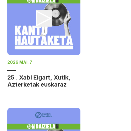
2026 MAI. 7
25 . Xabi Elgart, Xutik,
Azterketak euskaraz