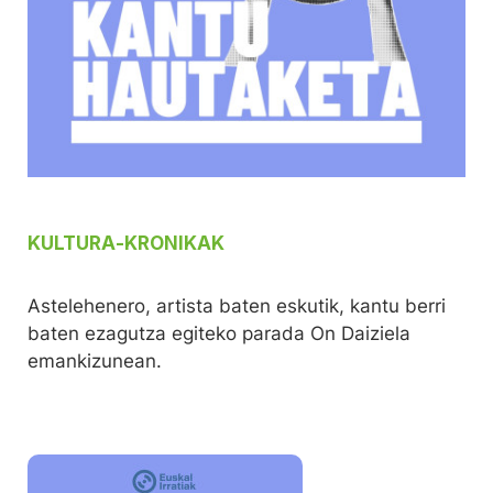
KULTURA
-
KRONIKAK
Astelehenero, artista baten eskutik, kantu berri
baten ezagutza egiteko parada On Daiziela
emankizunean.