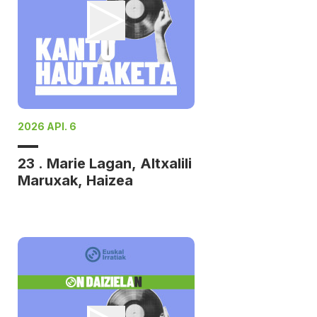
2026 API. 6
23 . Marie Lagan, Altxalili
Maruxak, Haizea