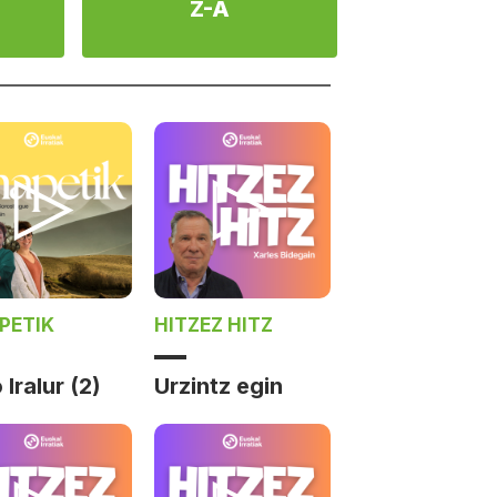
Z-A
PETIK
HITZEZ HITZ
 Iralur (2)
Urzintz egin