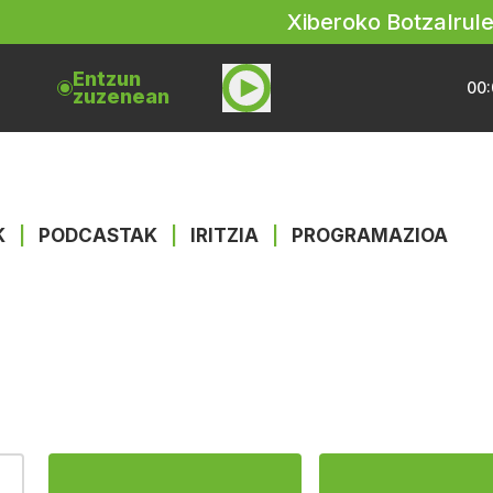
Xiberoko Botza
Irul
Entzun
00:
zuzenean
K
|
PODCASTAK
|
IRITZIA
|
PROGRAMAZIOA