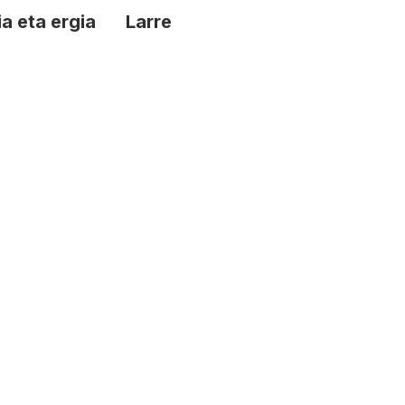
a eta ergia
Larre