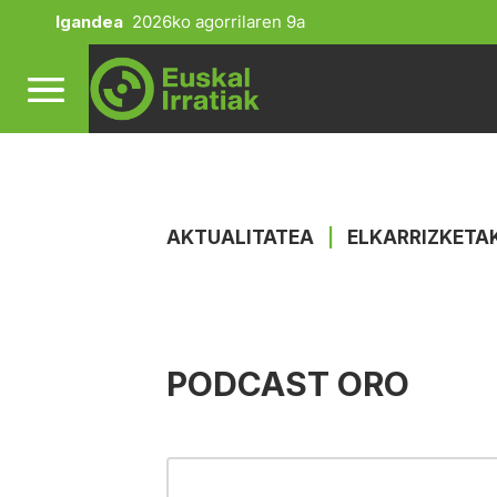
Igandea
2026ko agorrilaren 9a
AKTUALITATEA
|
ELKARRIZKETA
PODCAST ORO