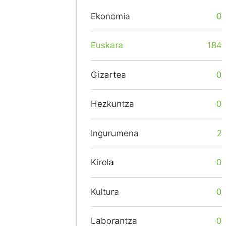
Ekonomia
0
Euskara
184
Gizartea
0
Hezkuntza
0
Ingurumena
2
Kirola
0
Kultura
0
Laborantza
0