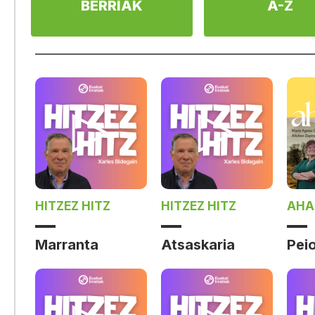
BERRIAK
A-Z
HITZEZ HITZ
HITZEZ HITZ
AHA
Marranta
Atsaskaria
Peio