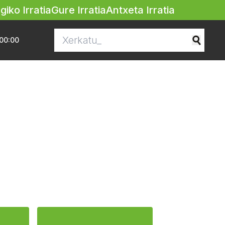
egiko Irratia
Gure Irratia
Antxeta Irratia
00:00