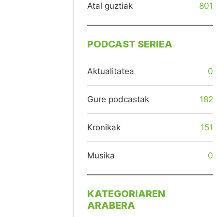
Atal guztiak
801
PODCAST SERIEA
Aktualitatea
0
Gure podcastak
182
Kronikak
151
Musika
0
KATEGORIAREN
ARABERA