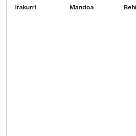
Irakurri
Mandoa
Behi