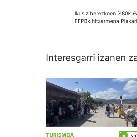
Ikusiz berezkoen %80k
P
FFPBk hitzarmena Plekarir
Interesgarri izanen z
TURISMOA
2: