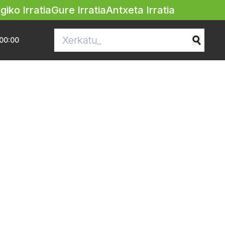
egiko Irratia
Gure Irratia
Antxeta Irratia
00:00