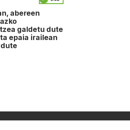
an, abereen
iazko
tzea galdetu dute
ta epaia irailean
dute
LOGOTEKA
Segi Gaitzazu: