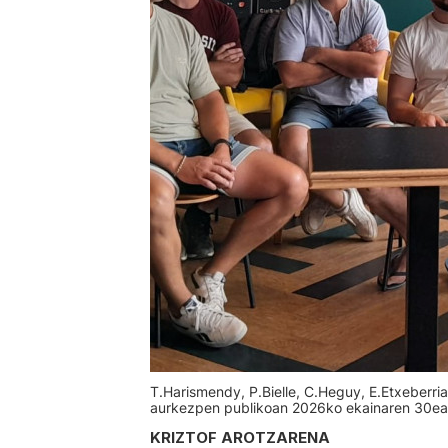
T.Harismendy, P.Bielle, C.Heguy, E.Etxeberria
aurkezpen publikoan 2026ko ekainaren 30e
KRIZTOF AROTZARENA