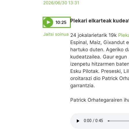
2026/06/30 13:31
Plekari
elkarteak kudeat
10:25
Jaitsi soinua
24 jokalarietarik 19k
Plek
Espinal, Maiz, Gixandut e
hartuko duten. Ageriko d
kudeatzailea. Gaur egun
izenpetu hitzarmen baten
Esku Pilotak. Preseski, L
oroitarazi dio Patrick Or
garrantzia.
Patrick Orhategarairen ih