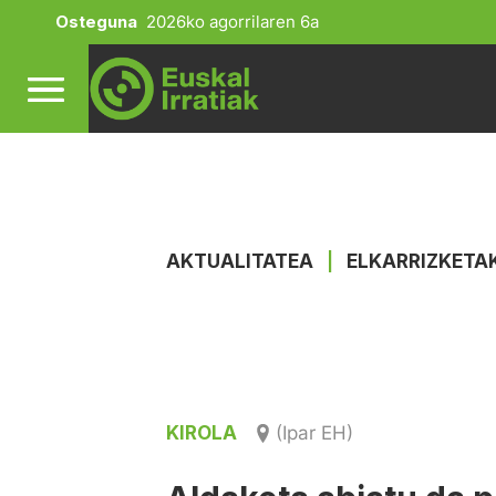
Osteguna
2026ko agorrilaren 6a
AKTUALITATEA
|
ELKARRIZKETA
KIROLA
(Ipar EH)