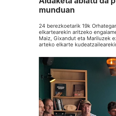
Aldaketa abiatu da p
munduan
24 berezkoetarik 19k Orhatega
elkartearekin aritzeko engaiam
Maiz, Gixandut eta Mariluzek ez
arteko elkarte kudeatzaileareki