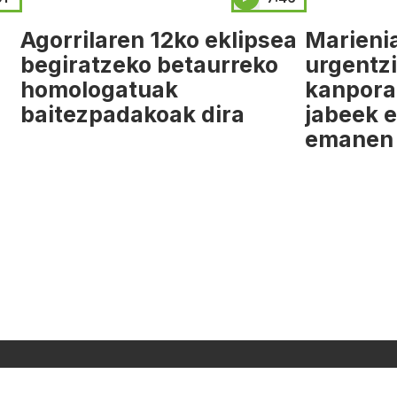
Agorrilaren 12ko eklipsea
Marieni
a
begiratzeko betaurreko
urgentz
homologatuak
kanpora
baitezpadakoak dira
jabeek e
emanen 
MANAK
PROGRAMAZIOA
PUBLIZITATEA
ARTXIBOA
SAREBIDE