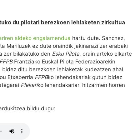
uko du pilotari berezkoen lehiaketen zirkuitua
ariren aldeko engaiamendua
hartu dute. Sanchez,
ta Mariluzek ez dute oraindik jakinarazi zer erabaki
a zer bilakatuko den
Esku Pilota
, orain arteko elkarte
FFPB
Frantziako Euskal Pilota Federazioarekin
 bidez ditu berezkoen lehiaketak kudeatzen ahal
ilou Etxeberria
FFPB
ko lehendakariak gutun bidez
hategarai
Plekari
ko lehendakariari hitzarmen horren
ardukitzea bildu dugu: