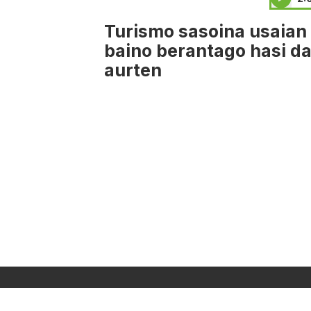
Turismo sasoina usaian
baino berantago hasi d
aurten
NOR GIRA
HARRE