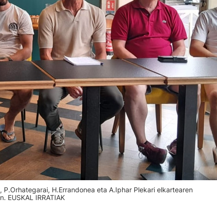
, P.Orhategarai, H.Errandonea eta A.Iphar Plekari elkartearen
an. EUSKAL IRRATIAK