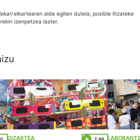
lekari
elkartearen alde egiten dutela, posible litzateke
ekin izenpetzea laster.
aizu
GIZARTEA
LABORANTZ
01
7:46