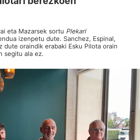
ilotari berezkoen
rai eta Mazarsek sortu
Plekari
endua izenpetu dute. Sanchez, Espinal,
 dute oraindik erabaki Esku Pilota orain
n segitu ala ez.