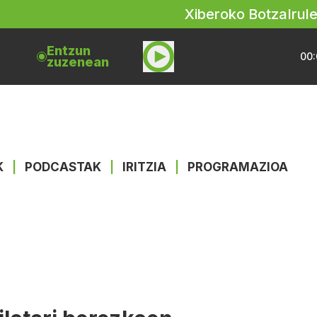
Xiberoko Botza
Irul
Entzun
00:
zuzenean
K
|
PODCASTAK
|
IRITZIA
|
PROGRAMAZIOA