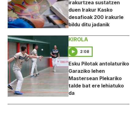
irakurtzea sustatzen
duen Irakur Kasko
desafioak 200 irakurle
bildu ditu jadanik
KIROLA
2:08
Esku Pilotak antolaturiko
Garaziko lehen
Mastersean Plekariko
talde bat ere lehiatuko
da