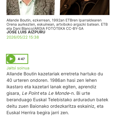
Allande Boutin, ezkerrean, 1992an ETBren Iparraldearen
Orena aurkezten, eskuinean, artxiboko argazki batean. ETB
eta Dani Blanco/ARGIA FOTOTEKA CC-BY-SA
JOSE LUIS AIZPURU
2026/05/22 15:38
4:47
Jaitsi soinua
Allande Boutin kazetariak erretreta hartuko du
40 urteren ondoren. 1986an hasi zen lehen
ikastaro eta kazetari lanak egiten, aprendiz
gisara,
Le Point
eta
Le Monde
-n. Bi urte
beranduago Euskal Telebistako arduradun batek
deitu zuen Baionako ordezkaritza eskainiz, eta
Euskal Herrira begira jarri zen.