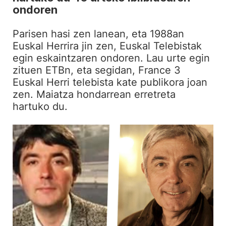
ondoren
Parisen hasi zen lanean, eta 1988an
Euskal Herrira jin zen, Euskal Telebistak
egin eskaintzaren ondoren. Lau urte egin
zituen ETBn, eta segidan, France 3
Euskal Herri telebista kate publikora joan
zen. Maiatza hondarrean erretreta
hartuko du.