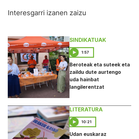
Interesgarri izanen zaizu
SINDIKATUAK
1:57
Beroteak eta suteek eta
zaildu dute aurtengo
uda hainbat
langilerentzat
LITERATURA
10:21
Udan euskaraz