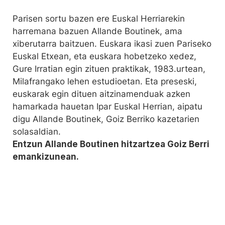
Parisen sortu bazen ere Euskal Herriarekin
harremana bazuen Allande Boutinek, ama
xiberutarra baitzuen. Euskara ikasi zuen Pariseko
Euskal Etxean, eta euskara hobetzeko xedez,
Gure Irratian egin zituen praktikak, 1983.urtean,
Milafrangako lehen estudioetan. Eta preseski,
euskarak egin dituen aitzinamenduak azken
hamarkada hauetan Ipar Euskal Herrian, aipatu
digu Allande Boutinek, Goiz Berriko kazetarien
solasaldian.
Entzun Allande Boutinen hitzartzea Goiz Berri
emankizunean.