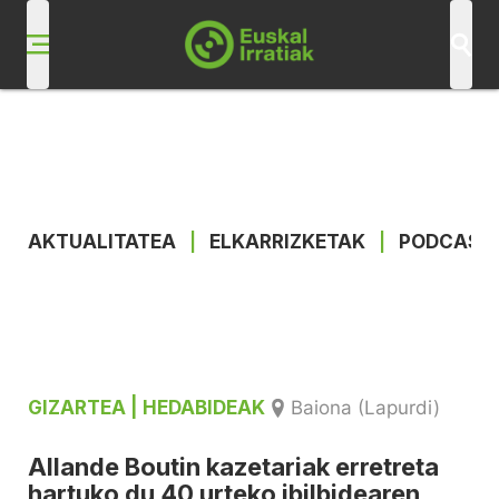
AKTUALITATEA
|
ELKARRIZKETAK
|
PODCAST
GIZARTEA
| HEDABIDEAK
Baiona (Lapurdi)
Allande Boutin kazetariak erretreta
hartuko du 40 urteko ibilbidearen