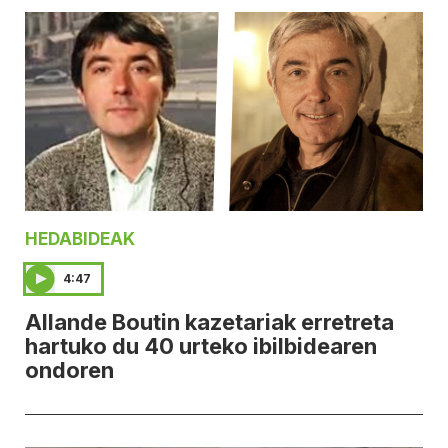
HEDABIDEAK
4:47
Allande Boutin kazetariak erretreta
hartuko du 40 urteko ibilbidearen
ondoren