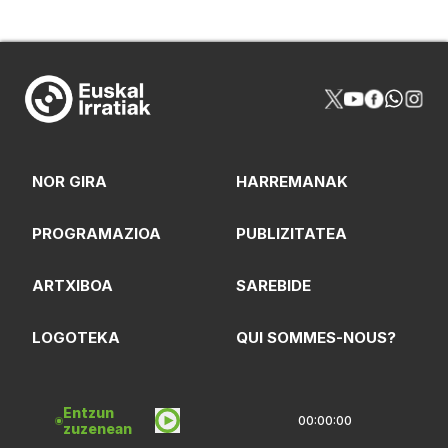
NOR GIRA
HARREMANAK
PROGRAMAZIOA
PUBLIZITATEA
ARTXIBOA
SAREBIDE
LOGOTEKA
QUI SOMMES-NOUS?
Entzun
00:00:00
zuzenean
Lege Oharrak
Pribatasun Politika