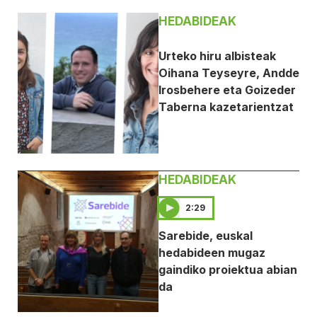
HEDABIDEAK
Urteko hiru albisteak
Oihana Teyseyre, Andde
Irosbehere eta Goizeder
Taberna kazetarientzat
HEDABIDEAK
2:29
Sarebide, euskal
hedabideen mugaz
gaindiko proiektua abian
da