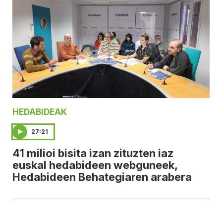
HEDABIDEAK
27:21
41 milioi bisita izan zituzten iaz
euskal hedabideen webguneek,
Hedabideen Behategiaren arabera