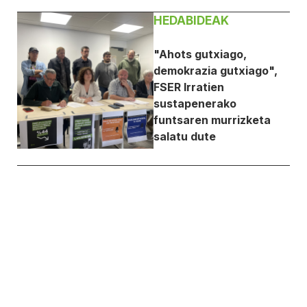
HEDABIDEAK
"Ahots gutxiago,
demokrazia gutxiago",
FSER Irratien
sustapenerako
funtsaren murrizketa
salatu dute