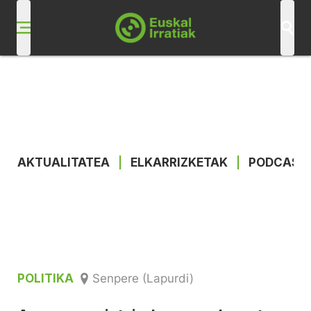
AKTUALITATEA
|
ELKARRIZKETAK
|
PODCAST
POLITIKA
Senpere (Lapurdi)