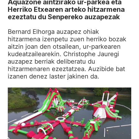
Aquazone aintzirako ur-parkea eta
Herriko Etxearen arteko hitzarmena
ezeztatu du Senpereko auzapezak
Bernard Elhorga auzapez ohiak
hitzarmena izenpetu zuen herriko bozak
aitzin joan den otsailean, ur-parkearen
kudeatzailearekin. Christophe Jauregi
auzapez berriak deliberatu du
hitzarmenaren ezeztatzea. Auzibide bat
izanen denez laster jakinen da.