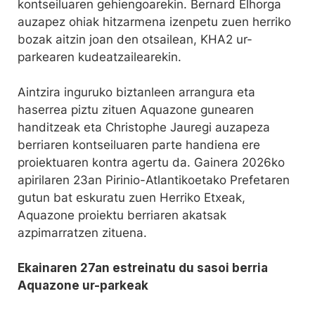
kontseiluaren gehiengoarekin. Bernard Elhorga
auzapez ohiak hitzarmena izenpetu zuen herriko
bozak aitzin joan den otsailean, KHA2 ur-
parkearen kudeatzailearekin.
Aintzira inguruko biztanleen arrangura eta
haserrea piztu zituen Aquazone gunearen
handitzeak eta Christophe Jauregi auzapeza
berriaren kontseiluaren parte handiena ere
proiektuaren kontra agertu da. Gainera 2026ko
apirilaren 23an Pirinio-Atlantikoetako Prefetaren
gutun bat eskuratu zuen Herriko Etxeak,
Aquazone proiektu berriaren akatsak
azpimarratzen zituena.
Ekainaren 27an estreinatu du sasoi berria
Aquazone ur-parkeak