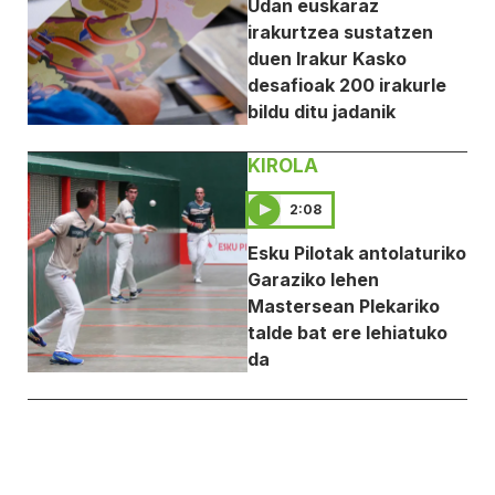
Udan euskaraz
irakurtzea sustatzen
duen Irakur Kasko
desafioak 200 irakurle
bildu ditu jadanik
KIROLA
2:08
Esku Pilotak antolaturiko
Garaziko lehen
Mastersean Plekariko
talde bat ere lehiatuko
da