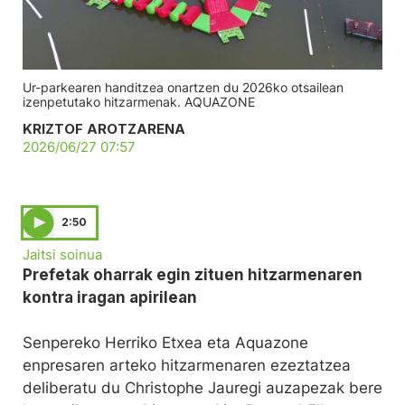
Ur-parkearen handitzea onartzen du 2026ko otsailean
izenpetutako hitzarmenak. AQUAZONE
KRIZTOF AROTZARENA
2026/06/27 07:57
2:50
Jaitsi soinua
Prefetak oharrak egin zituen hitzarmenaren
kontra iragan apirilean
Senpereko Herriko Etxea eta Aquazone
enpresaren arteko hitzarmenaren ezeztatzea
deliberatu du Christophe Jauregi auzapezak bere