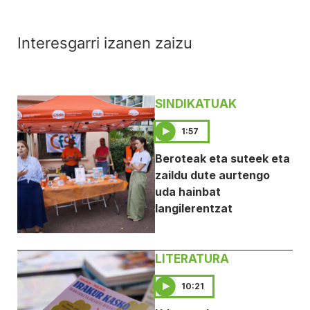
Interesgarri izanen zaizu
SINDIKATUAK
1:57
Beroteak eta suteek eta
zaildu dute aurtengo
uda hainbat
langilerentzat
LITERATURA
10:21