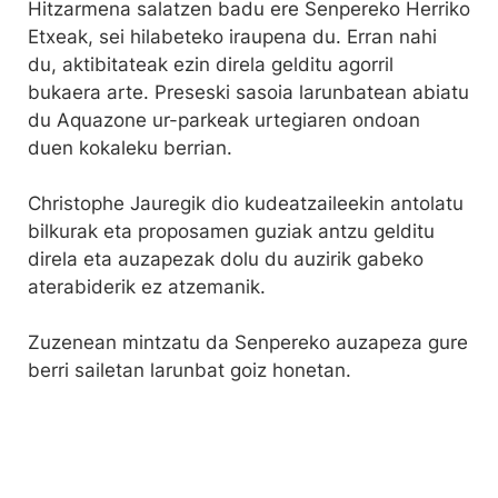
Hitzarmena salatzen badu ere Senpereko Herriko
Etxeak, sei hilabeteko iraupena du. Erran nahi
du, aktibitateak ezin direla gelditu agorril
bukaera arte. Preseski sasoia larunbatean abiatu
du Aquazone ur-parkeak urtegiaren ondoan
duen kokaleku berrian.
Christophe Jauregik dio kudeatzaileekin antolatu
bilkurak eta proposamen guziak antzu gelditu
direla eta auzapezak dolu du auzirik gabeko
aterabiderik ez atzemanik.
Zuzenean mintzatu da Senpereko auzapeza gure
berri sailetan larunbat goiz honetan.