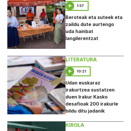
1:57
Beroteak eta suteek eta
zaildu dute aurtengo
uda hainbat
langilerentzat
LITERATURA
10:21
Udan euskaraz
irakurtzea sustatzen
duen Irakur Kasko
desafioak 200 irakurle
bildu ditu jadanik
KIROLA