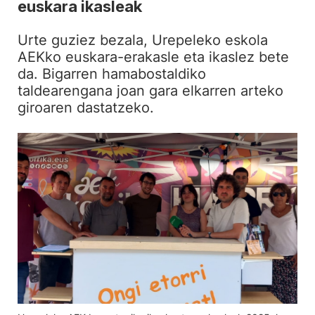
euskara ikasleak
Urte guziez bezala, Urepeleko eskola
AEKko euskara-erakasle eta ikaslez bete
da. Bigarren hamabostaldiko
taldearengana joan gara elkarren arteko
giroaren dastatzeko.