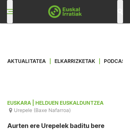
AKTUALITATEA
|
ELKARRIZKETAK
|
PODCAST
EUSKARA
| HELDUEN EUSKALDUNTZEA
Urepele (Baxe Nafarroa)
Aurten ere Urepelek baditu bere