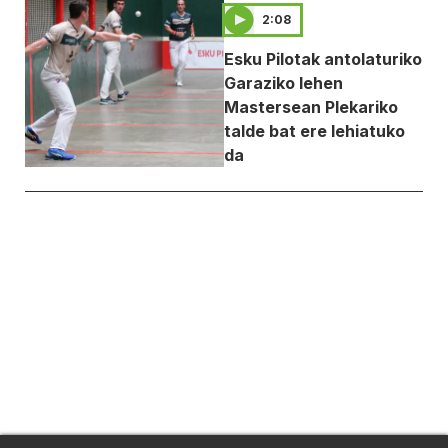
2:08
Esku Pilotak antolaturiko
Garaziko lehen
Mastersean Plekariko
talde bat ere lehiatuko
da