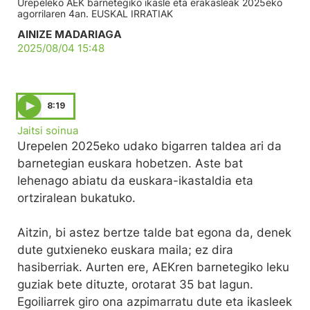
Urepeleko AEK barnetegiko ikasle eta erakasleak 2025eko
agorrilaren 4an. EUSKAL IRRATIAK
AINIZE MADARIAGA
2025/08/04 15:48
8:19
Jaitsi soinua
Urepelen 2025eko udako bigarren taldea ari da
barnetegian euskara hobetzen. Aste bat
lehenago abiatu da euskara-ikastaldia eta
ortziralean bukatuko.
Aitzin, bi astez bertze talde bat egona da, denek
dute gutxieneko euskara maila; ez dira
hasiberriak. Aurten ere, AEKren barnetegiko leku
guziak bete dituzte, orotarat 35 bat lagun.
Egoiliarrek giro ona azpimarratu dute eta ikasleek