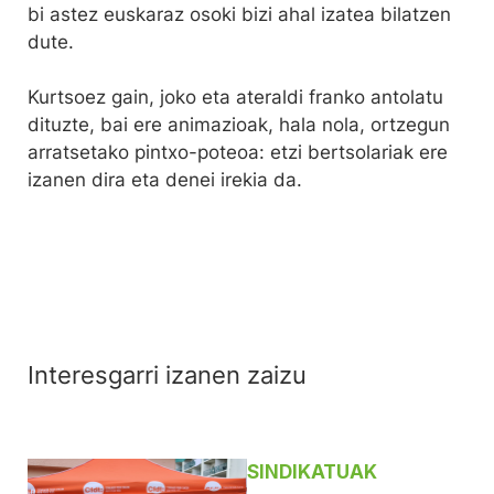
bi astez euskaraz osoki bizi ahal izatea bilatzen
dute.
Kurtsoez gain, joko eta ateraldi franko antolatu
dituzte, bai ere animazioak, hala nola, ortzegun
arratsetako pintxo-poteoa: etzi bertsolariak ere
izanen dira eta denei irekia da.
Interesgarri izanen zaizu
SINDIKATUAK