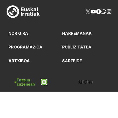
NOR GIRA
HARREMANAK
PROGRAMAZIOA
PUBLIZITATEA
ARTXIBOA
SAREBIDE
LOGOTEKA
QUI SOMMES-NOUS?
Entzun
00:00:00
zuzenean
Lege Oharrak
Pribatasun Politika
CC Lizentzia