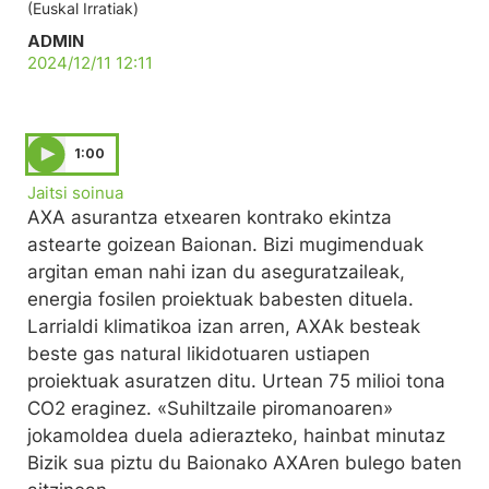
(Euskal Irratiak)
ADMIN
2024/12/11 12:11
1:00
Jaitsi soinua
AXA asurantza etxearen kontrako ekintza
astearte goizean Baionan. Bizi mugimenduak
argitan eman nahi izan du aseguratzaileak,
energia fosilen proiektuak babesten dituela.
Larrialdi klimatikoa izan arren, AXAk besteak
beste gas natural likidotuaren ustiapen
proiektuak asuratzen ditu. Urtean 75 milioi tona
CO2 eraginez. «Suhiltzaile piromanoaren»
jokamoldea duela adierazteko, hainbat minutaz
Bizik sua piztu du Baionako AXAren bulego baten