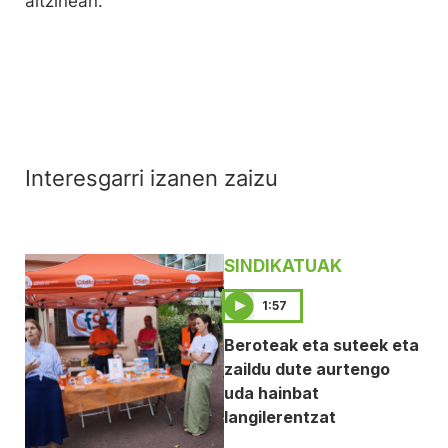
aitzinean.
Interesgarri izanen zaizu
SINDIKATUAK
1:57
Beroteak eta suteek eta
zaildu dute aurtengo
uda hainbat
langilerentzat