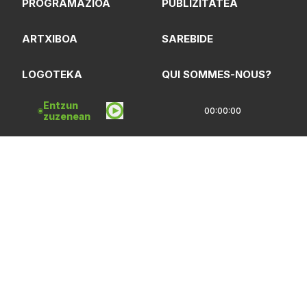
PROGRAMAZIOA
PUBLIZITATEA
ARTXIBOA
SAREBIDE
LOGOTEKA
QUI SOMMES-NOUS?
Entzun
00:00:00
zuzenean
Lege Oharrak
Pribatasun Politika
CC Lizentzia