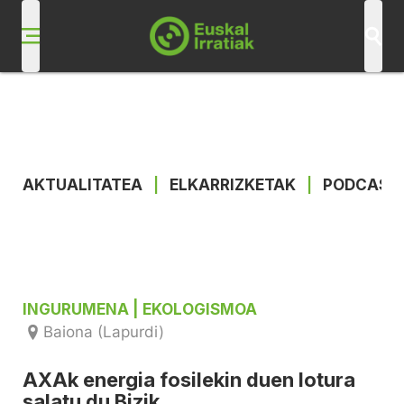
AKTUALITATEA
|
ELKARRIZKETAK
|
PODCAST
INGURUMENA
| EKOLOGISMOA
Baiona (Lapurdi)
AXAk energia fosilekin duen lotura
salatu du Bizik