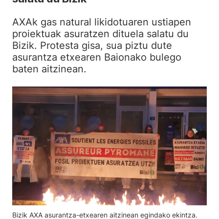
AXAk gas natural likidotuaren ustiapen
proiektuak asuratzen dituela salatu du
Bizik. Protesta gisa, sua piztu dute
asurantza etxearen Baionako bulego
baten aitzinean.
Bizik AXA asurantza-etxearen aitzinean egindako ekintza.