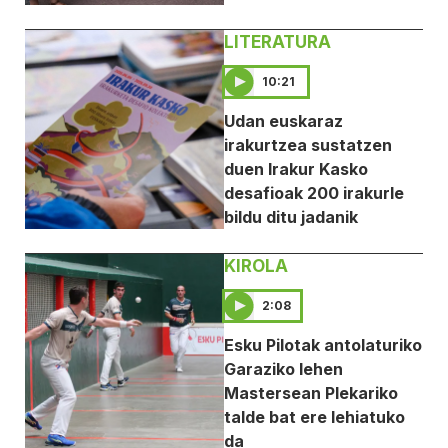
LITERATURA
10:21
Udan euskaraz
irakurtzea sustatzen
duen Irakur Kasko
desafioak 200 irakurle
bildu ditu jadanik
KIROLA
2:08
Esku Pilotak antolaturiko
Garaziko lehen
Mastersean Plekariko
talde bat ere lehiatuko
da