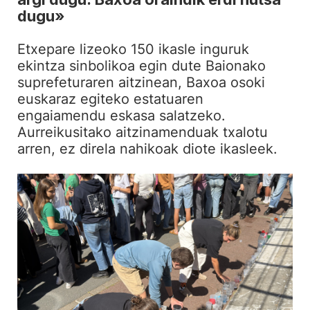
dugu»
Etxepare lizeoko 150 ikasle inguruk
ekintza sinbolikoa egin dute Baionako
suprefeturaren aitzinean, Baxoa osoki
euskaraz egiteko estatuaren
engaiamendu eskasa salatzeko.
Aurreikusitako aitzinamenduak txalotu
arren, ez direla nahikoak diote ikasleek.