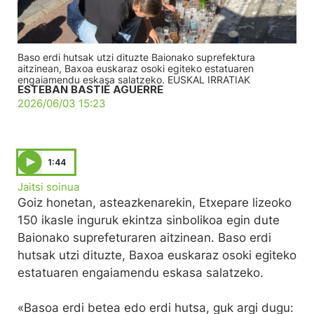
Baso erdi hutsak utzi dituzte Baionako suprefektura
aitzinean, Baxoa euskaraz osoki egiteko estatuaren
engaiamendu eskasa salatzeko. EUSKAL IRRATIAK
ESTEBAN BASTIÉ AGUERRE
2026/06/03 15:23
1:44
Jaitsi soinua
Goiz honetan, asteazkenarekin, Etxepare lizeoko
150 ikasle inguruk ekintza sinbolikoa egin dute
Baionako suprefeturaren aitzinean. Baso erdi
hutsak utzi dituzte, Baxoa euskaraz osoki egiteko
estatuaren engaiamendu eskasa salatzeko.
«Basoa erdi betea edo erdi hutsa, guk argi dugu: