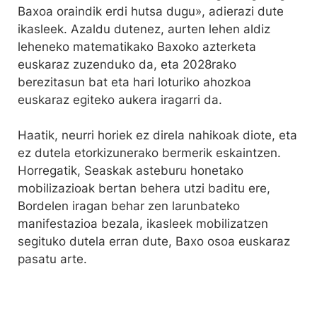
Baxoa oraindik erdi hutsa dugu», adierazi dute
ikasleek. Azaldu dutenez, aurten lehen aldiz
leheneko matematikako Baxoko azterketa
euskaraz zuzenduko da, eta 2028rako
berezitasun bat eta hari loturiko ahozkoa
euskaraz egiteko aukera iragarri da.
Haatik, neurri horiek ez direla nahikoak diote, eta
ez dutela etorkizunerako bermerik eskaintzen.
Horregatik, Seaskak asteburu honetako
mobilizazioak bertan behera utzi baditu ere,
Bordelen iragan behar zen larunbateko
manifestazioa bezala, ikasleek mobilizatzen
segituko dutela erran dute, Baxo osoa euskaraz
pasatu arte.