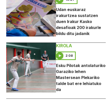
Udan euskaraz
irakurtzea sustatzen
duen Irakur Kasko
desafioak 200 irakurle
bildu ditu jadanik
KIROLA
2:08
Esku Pilotak antolaturiko
Garaziko lehen
Mastersean Plekariko
talde bat ere lehiatuko
da