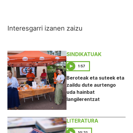
Interesgarri izanen zaizu
SINDIKATUAK
1:57
Beroteak eta suteek eta
zaildu dute aurtengo
uda hainbat
langilerentzat
LITERATURA
10:21