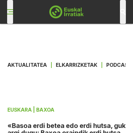
AKTUALITATEA
|
ELKARRIZKETAK
|
PODCAST
EUSKARA
| BAXOA
«Basoa erdi betea edo erdi hutsa, guk
argi dugu: Baxoa oraindik erdi hutsa