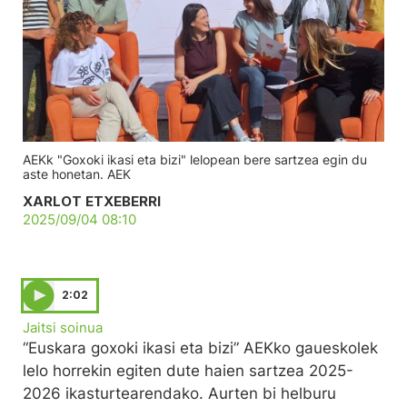
AEKk "Goxoki ikasi eta bizi" lelopean bere sartzea egin du
aste honetan. AEK
XARLOT ETXEBERRI
2025/09/04 08:10
2:02
Jaitsi soinua
“Euskara goxoki ikasi eta bizi” AEKko gaueskolek
lelo horrekin egiten dute haien sartzea 2025-
2026 ikasturtearendako. Aurten bi helburu