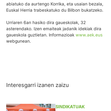
abiatuko da aurtengo Korrika, eta usaian bezala,
Euskal Herria trabeskatuko du Bilbon bukatzeko.
Urriaren 6an hasiko dira gaueskolak, 32
asterendako. Izen emaiteak jadanik idekiak dira
gaueskola guztietan. Informazioak
www.aek.eus
webgunean.
Interesgarri izanen zaizu
SINDIKATUAK