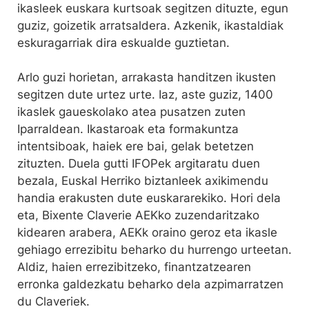
ikasleek euskara kurtsoak segitzen dituzte, egun
guziz, goizetik arratsaldera. Azkenik, ikastaldiak
eskuragarriak dira eskualde guztietan.
Arlo guzi horietan, arrakasta handitzen ikusten
segitzen dute urtez urte. Iaz, aste guziz, 1400
ikaslek gaueskolako atea pusatzen zuten
Iparraldean. Ikastaroak eta formakuntza
intentsiboak, haiek ere bai, gelak betetzen
zituzten. Duela gutti IFOPek argitaratu duen
bezala, Euskal Herriko biztanleek axikimendu
handia erakusten dute euskararekiko. Hori dela
eta, Bixente Claverie AEKko zuzendaritzako
kidearen arabera, AEKk oraino geroz eta ikasle
gehiago errezibitu beharko du hurrengo urteetan.
Aldiz, haien errezibitzeko, finantzatzearen
erronka galdezkatu beharko dela azpimarratzen
du Claveriek.