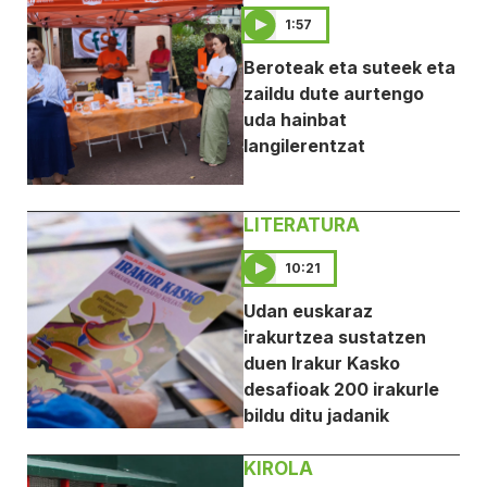
1:57
Beroteak eta suteek eta
zaildu dute aurtengo
uda hainbat
langilerentzat
LITERATURA
10:21
Udan euskaraz
irakurtzea sustatzen
duen Irakur Kasko
desafioak 200 irakurle
bildu ditu jadanik
KIROLA