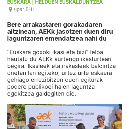
EUSKARA
| HELDUEN EUSKALDUNTZEA
(Ipar EH)
Bere arrakastaren gorakadaren
aitzinean, AEKk jasotzen duen diru
laguntzaren emendatzea nahi du
“Euskara goxoki ikasi eta bizi” leloa
hautatu du AEKk aurtengo ikasturteari
begira. Ikasleek eta irakasleek baldintza
onetan lan egiteko, urtez urte eskaera
gehiago errezibitzen duen egiturak
podere publikoei haien laguntza
egokitzea galdegiten die.