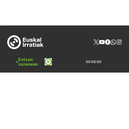
Entzun
00:00:00
zuzenean
NOR GIRA
HARREMANAK
PROGRAMAZIOA
PUBLIZITATEA
ARTXIBOA
SAREBIDE
LOGOTEKA
QUI SOMMES-NOUS?