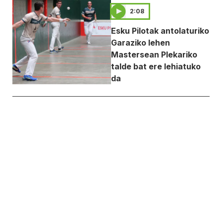
2:08
Esku Pilotak antolaturiko
Garaziko lehen
Mastersean Plekariko
talde bat ere lehiatuko
da