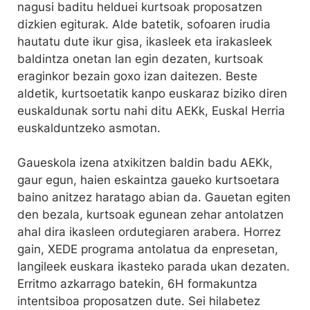
nagusi baditu helduei kurtsoak proposatzen
dizkien egiturak. Alde batetik, sofoaren irudia
hautatu dute ikur gisa, ikasleek eta irakasleek
baldintza onetan lan egin dezaten, kurtsoak
eraginkor bezain goxo izan daitezen. Beste
aldetik, kurtsoetatik kanpo euskaraz biziko diren
euskaldunak sortu nahi ditu AEKk, Euskal Herria
euskalduntzeko asmotan.
Gaueskola izena atxikitzen baldin badu AEKk,
gaur egun, haien eskaintza gaueko kurtsoetara
baino anitzez haratago abian da. Gauetan egiten
den bezala, kurtsoak egunean zehar antolatzen
ahal dira ikasleen ordutegiaren arabera. Horrez
gain, XEDE programa antolatua da enpresetan,
langileek euskara ikasteko parada ukan dezaten.
Erritmo azkarrago batekin, 6H formakuntza
intentsiboa proposatzen dute. Sei hilabetez