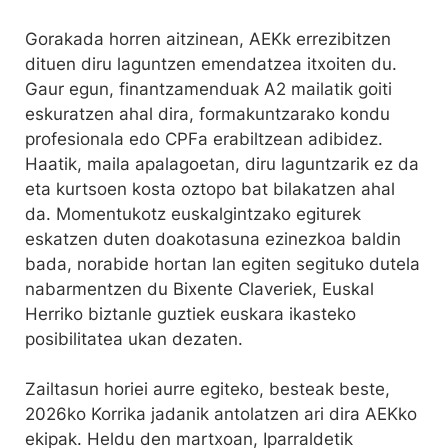
Gorakada horren aitzinean, AEKk errezibitzen
dituen diru laguntzen emendatzea itxoiten du.
Gaur egun, finantzamenduak A2 mailatik goiti
eskuratzen ahal dira, formakuntzarako kondu
profesionala edo CPFa erabiltzean adibidez.
Haatik, maila apalagoetan, diru laguntzarik ez da
eta kurtsoen kosta oztopo bat bilakatzen ahal
da. Momentukotz euskalgintzako egiturek
eskatzen duten doakotasuna ezinezkoa baldin
bada, norabide hortan lan egiten segituko dutela
nabarmentzen du Bixente Claveriek, Euskal
Herriko biztanle guztiek euskara ikasteko
posibilitatea ukan dezaten.
Zailtasun horiei aurre egiteko, besteak beste,
2026ko Korrika jadanik antolatzen ari dira AEKko
ekipak. Heldu den martxoan, Iparraldetik