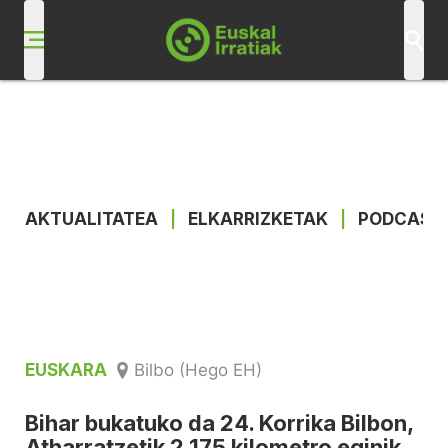
AKTUALITATEA
|
ELKARRIZKETAK
|
PODCAST
EUSKARA
Bilbo (Hego EH)
Bihar bukatuko da 24. Korrika Bilbon,
Atharratzetik 2.175 kilometro eginik