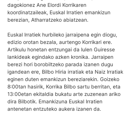
dagokionez Ane Elordi Korrikaren
koordinatzaileak, Euskal Irratien emankizun
berezian, Atharratzeko abiatzean.
Euskal Irratiek hurbileko jarraipena egin diogu,
edizio orotan bezala, aurtengo Korrikari ere.
Artikulu honetan entzungai da Iulen Guiresse
lankideak egindako azken kronika. Jarraipen
berezi hori borobiltzeko parada izanen dugu
igandean ere, Bilbo Hiria irratiak eta Naiz Irratiak
eginen duten emankizun bereziarekin. Goizeko
8:00tan hasirik, Korrika Bilbo sartu berritan, eta
13:00etan ekitaldia bukatu arte zuzenean ariko
dira Bilbotik. Emankizuna Euskal Irratien
antenetan entzuteko aukera izanen da.