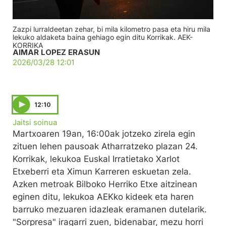
Zazpi lurraldeetan zehar, bi mila kilometro pasa eta hiru mila
lekuko aldaketa baina gehiago egin ditu Korrikak. AEK-
KORRIKA
AIMAR LOPEZ ERASUN
2026/03/28 12:01
12:10
Jaitsi soinua
Martxoaren 19an, 16:00ak jotzeko zirela egin
zituen lehen pausoak Atharratzeko plazan 24.
Korrikak, lekukoa Euskal Irratietako Xarlot
Etxeberri eta Ximun Karreren eskuetan zela.
Azken metroak Bilboko Herriko Etxe aitzinean
eginen ditu, lekukoa AEKko kideek eta haren
barruko mezuaren idazleak eramanen dutelarik.
"Sorpresa" iragarri zuen, bidenabar, mezu horri