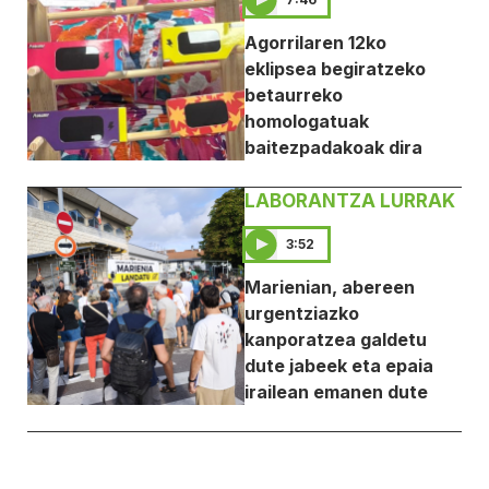
Agorrilaren 12ko
eklipsea begiratzeko
betaurreko
homologatuak
baitezpadakoak dira
LABORANTZA LURRAK
3:52
Marienian, abereen
urgentziazko
kanporatzea galdetu
dute jabeek eta epaia
irailean emanen dute