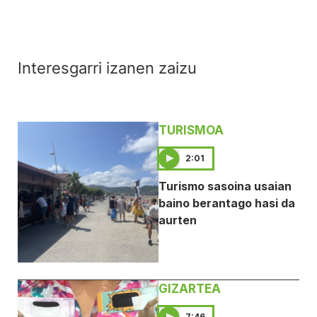
Interesgarri izanen zaizu
TURISMOA
2:01
Turismo sasoina usaian
baino berantago hasi da
aurten
GIZARTEA
7:46