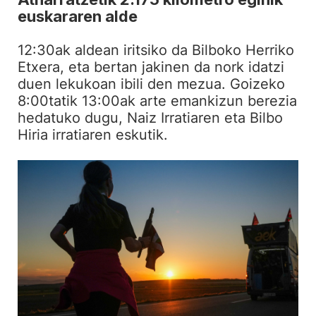
euskararen alde
12:30ak aldean iritsiko da Bilboko Herriko
Etxera, eta bertan jakinen da nork idatzi
duen lekukoan ibili den mezua. Goizeko
8:00tatik 13:00ak arte emankizun berezia
hedatuko dugu, Naiz Irratiaren eta Bilbo
Hiria irratiaren eskutik.