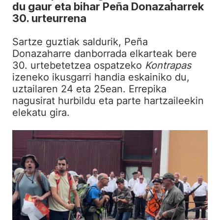
du gaur eta bihar Peña Donazaharrek
30. urteurrena
Sartze guztiak saldurik, Peña
Donazaharre danborrada elkarteak bere
30. urtebetetzea ospatzeko
Kontrapas
izeneko ikusgarri handia eskainiko du,
uztailaren 24 eta 25ean. Errepika
nagusirat hurbildu eta parte hartzaileekin
elekatu gira.