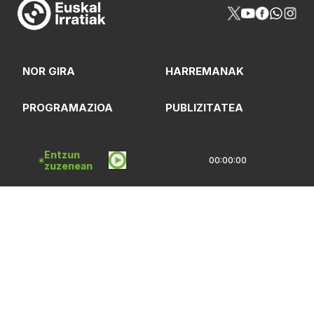
NOR GIRA
HARREMANAK
PROGRAMAZIOA
PUBLIZITATEA
ARTXIBOA
SAREBIDE
Entzun
00:00:00
zuzenean
LOGOTEKA
QUI SOMMES-NOUS?
Lege Oharrak
Pribatasun Politika
CC Lizentzia