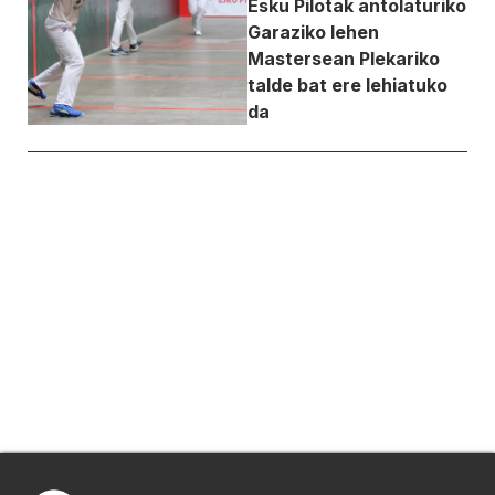
Esku Pilotak antolaturiko
Garaziko lehen
Mastersean Plekariko
talde bat ere lehiatuko
da