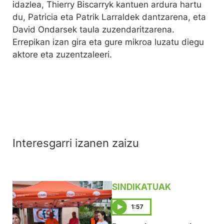
idazlea, Thierry Biscarryk kantuen ardura hartu
du, Patricia eta Patrik Larraldek dantzarena, eta
David Ondarsek taula zuzendaritzarena.
Errepikan izan gira eta gure mikroa luzatu diegu
aktore eta zuzentzaleeri.
Interesgarri izanen zaizu
SINDIKATUAK
1:57