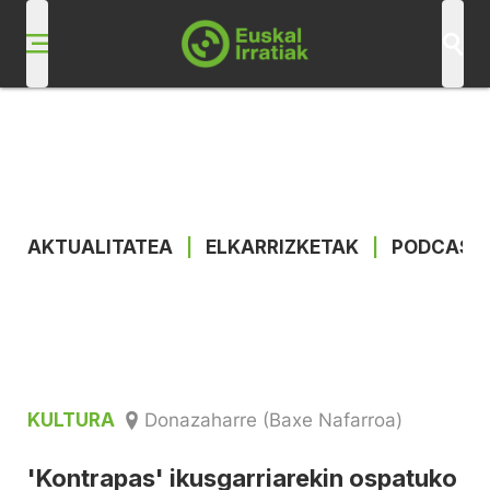
AKTUALITATEA
|
ELKARRIZKETAK
|
PODCAST
KULTURA
Donazaharre (Baxe Nafarroa)
'Kontrapas' ikusgarriarekin ospatuko