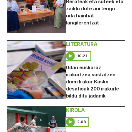
Beroteak eta suteek eta
zaildu dute aurtengo
uda hainbat
langilerentzat
LITERATURA
10:21
Udan euskaraz
irakurtzea sustatzen
duen Irakur Kasko
desafioak 200 irakurle
bildu ditu jadanik
KIROLA
2:08