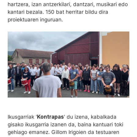
hartzera, izan antzerkilari, dantzari, musikari edo
kantari bezala. 150 bat herritar bildu dira
proiektuaren inguruan.
Ikusgarriak '
Kontrapas
' du izena, kabalkada
gisako ikusgarria izanen da, baina kantuari toki
gehiago emanez. Gillom Irigoien da testuaren