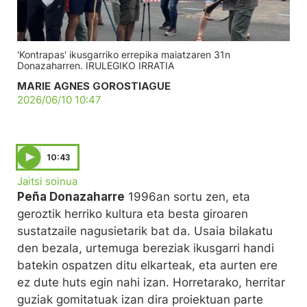
'Kontrapas' ikusgarriko errepika maiatzaren 31n
Donazaharren. IRULEGIKO IRRATIA
MARIE AGNES GOROSTIAGUE
2026/06/10 10:47
10:43
Jaitsi soinua
Peña Donazaharre
1996an sortu zen, eta
geroztik herriko kultura eta besta giroaren
sustatzaile nagusietarik bat da. Usaia bilakatu
den bezala, urtemuga bereziak ikusgarri handi
batekin ospatzen ditu elkarteak, eta aurten ere
ez dute huts egin nahi izan. Horretarako, herritar
guziak gomitatuak izan dira proiektuan parte