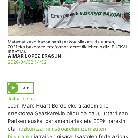
Matematikako baxoa nahitaezkoa bilakatu da aurten,
2021eko baxoaren erreformaz geroztik lehen aldiz. EUSKAL
IRRATIAK
AIMAR LOPEZ ERASUN
2026/04/02 14:52
1:08
Jaitsi soinua
Jean-Marc Huart Bordeleko akademiako
errektorea Seaskarekin bildu da gaur, urtarrilean
Parisen euskal parlamentariek eta EEPk harekin
eta
hezkuntza ministroarekin izan zuten
bilkuraren
jarraipen gisara. Ikastolen federazioak