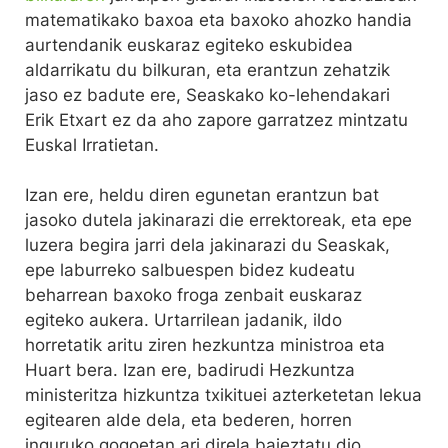
matematikako baxoa eta baxoko ahozko handia
aurtendanik euskaraz egiteko eskubidea
aldarrikatu du bilkuran, eta erantzun zehatzik
jaso ez badute ere, Seaskako ko-lehendakari
Erik Etxart ez da aho zapore garratzez mintzatu
Euskal Irratietan.
Izan ere, heldu diren egunetan erantzun bat
jasoko dutela jakinarazi die errektoreak, eta epe
luzera begira jarri dela jakinarazi du Seaskak,
epe laburreko salbuespen bidez kudeatu
beharrean baxoko froga zenbait euskaraz
egiteko aukera. Urtarrilean jadanik, ildo
horretatik aritu ziren hezkuntza ministroa eta
Huart bera. Izan ere, badirudi Hezkuntza
ministeritza hizkuntza txikituei azterketetan lekua
egitearen alde dela, eta bederen, horren
inguruko gogoetan ari direla baieztatu dio