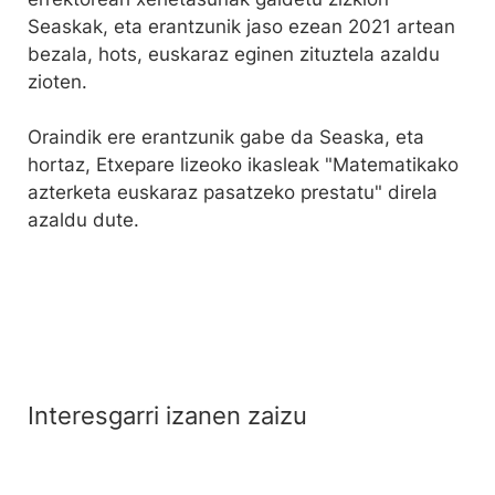
Seaskak, eta erantzunik jaso ezean 2021 artean
bezala, hots, euskaraz eginen zituztela azaldu
zioten.
Oraindik ere erantzunik gabe da Seaska, eta
hortaz, Etxepare lizeoko ikasleak "Matematikako
azterketa euskaraz pasatzeko prestatu" direla
azaldu dute.
Interesgarri izanen zaizu