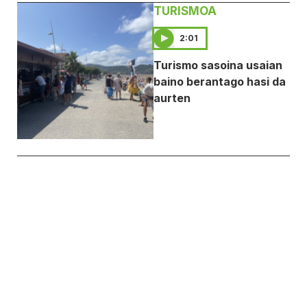
TURISMOA
2:01
Turismo sasoina usaian
baino berantago hasi da
aurten