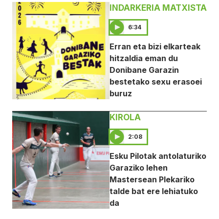
INDARKERIA MATXISTA
6:34
Erran eta bizi elkarteak
hitzaldia eman du
Donibane Garazin
bestetako sexu erasoei
buruz
KIROLA
2:08
Esku Pilotak antolaturiko
Garaziko lehen
Mastersean Plekariko
talde bat ere lehiatuko
da