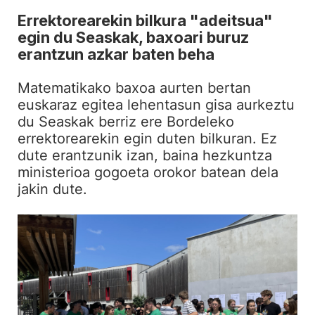
Errektorearekin bilkura "adeitsua"
egin du Seaskak, baxoari buruz
erantzun azkar baten beha
Matematikako baxoa aurten bertan
euskaraz egitea lehentasun gisa aurkeztu
du Seaskak berriz ere Bordeleko
errektorearekin egin duten bilkuran. Ez
dute erantzunik izan, baina hezkuntza
ministerioa gogoeta orokor batean dela
jakin dute.