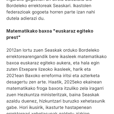
Bordeleko errektoreak Seaskari. Ikastolen
federazioak gogoeta horren parte izan nahi
dutela adierazi du.
Matematikako baxoa "euskaraz egiteko
prest"
2012an lortu zuen Seaskak orduko Bordeleko
errektorearengandik bere ikasleek matematikako
baxoa euskaraz egiteko aukera, eta hala egin
zuten Etxepare lizeoko ikasleek, harik eta
2021ean Baxoko erreforma iritsi eta azterketa
desagertu zen arte. Haatik, 2025eko ekainean
matematikako froga baxora itzuliko zela iragarri
zuen Hezkuntza ministeritzak, baina Seaskak
azaldu duenez, hizkuntzari buruzko xehetasunik
gabe. Hori ikusirik, ikasturte hastapenean
errektoreari xehetasunak galdetu zizkion