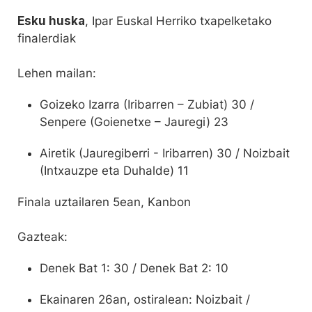
Esku huska
, Ipar Euskal Herriko txapelketako
finalerdiak
Lehen mailan:
Goizeko Izarra (Iribarren – Zubiat) 30 /
Senpere (Goienetxe – Jauregi) 23
Airetik (Jauregiberri - Iribarren) 30 / Noizbait
(Intxauzpe eta Duhalde) 11
Finala uztailaren 5ean, Kanbon
Gazteak:
Denek Bat 1: 30 / Denek Bat 2: 10
Ekainaren 26an, ostiralean: Noizbait /