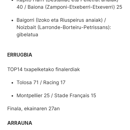
40 / Baiona (Zamponi-Etxeberri-Etxeverri) 25
Baigorri (Izoko eta Riuspeirus anaiak) /
Noizbait (Larronde-Borteiru-Petrissans):
gibelatua
ERRUGBIA
TOP14 txapelketako finalerdiak
Tolosa 71 / Racing 17
Montpellier 25 / Stade Français 15
Finala, ekainaren 27an
ARRAUNA