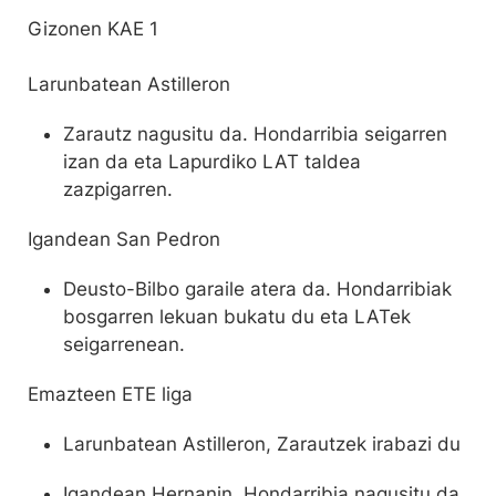
Gizonen KAE 1
Larunbatean Astilleron
Zarautz nagusitu da. Hondarribia seigarren
izan da eta Lapurdiko LAT taldea
zazpigarren.
Igandean San Pedron
Deusto-Bilbo garaile atera da. Hondarribiak
bosgarren lekuan bukatu du eta LATek
seigarrenean.
Emazteen ETE liga
Larunbatean Astilleron, Zarautzek irabazi du
Igandean Hernanin, Hondarribia nagusitu da