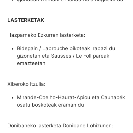
LASTERKETAK
Hazparneko Ezkurren lasterketa:
Bidegain / Labrouche bikoteak irabazi du
gizonetan eta Sausses / Le Foll pareak
emazteetan
Xiberoko Itzulia:
Mirande-Coelho-Haurat-Apiou eta Cauhapék
osatu boskoteak eraman du
Donibaneko lasterketa Donibane Lohizunen: