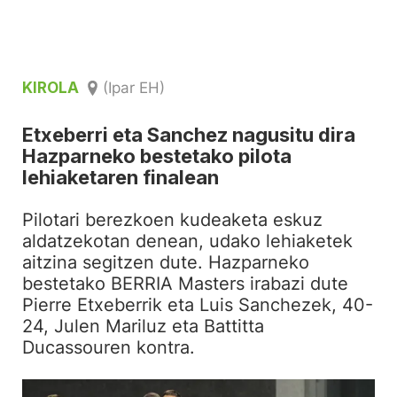
KIROLA
(Ipar EH)
Etxeberri eta Sanchez nagusitu dira
Hazparneko bestetako pilota
lehiaketaren finalean
Pilotari berezkoen kudeaketa eskuz
aldatzekotan denean, udako lehiaketek
aitzina segitzen dute. Hazparneko
bestetako BERRIA Masters irabazi dute
Pierre Etxeberrik eta Luis Sanchezek, 40-
24, Julen Mariluz eta Battitta
Ducassouren kontra.