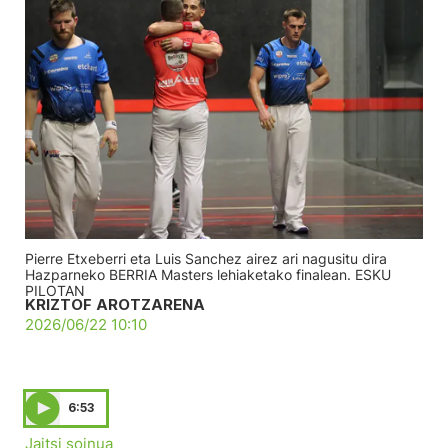
Pierre Etxeberri eta Luis Sanchez airez ari nagusitu dira
Hazparneko BERRIA Masters lehiaketako finalean. ESKU
PILOTAN
KRIZTOF AROTZARENA
2026/06/22 10:10
6:53
Jaitsi soinua