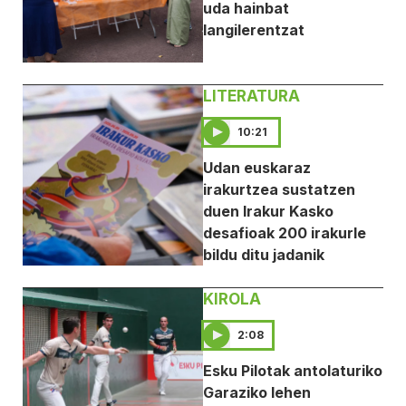
uda hainbat
langilerentzat
LITERATURA
10:21
Udan euskaraz
irakurtzea sustatzen
duen Irakur Kasko
desafioak 200 irakurle
bildu ditu jadanik
KIROLA
2:08
Esku Pilotak antolaturiko
Garaziko lehen