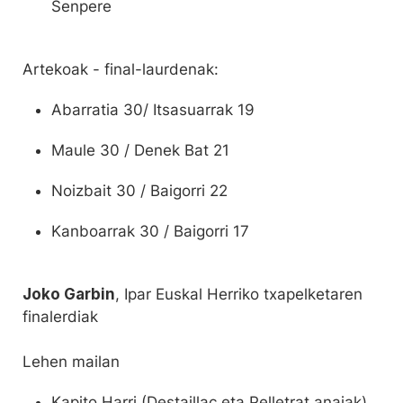
Senpere
Artekoak - final-laurdenak:
Abarratia 30/ Itsasuarrak 19
Maule 30 / Denek Bat 21
Noizbait 30 / Baigorri 22
Kanboarrak 30 / Baigorri 17
Joko Garbin
, Ipar Euskal Herriko txapelketaren
finalerdiak
Lehen mailan
Kapito Harri (Destaillac eta Pelletrat anaiak)