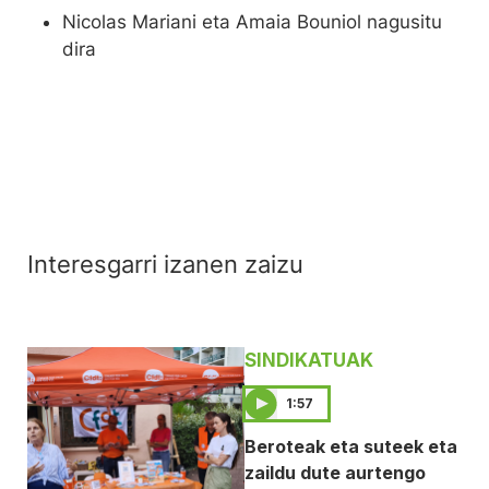
Nicolas Mariani eta Amaia Bouniol nagusitu
dira
Interesgarri izanen zaizu
SINDIKATUAK
1:57
Beroteak eta suteek eta
zaildu dute aurtengo