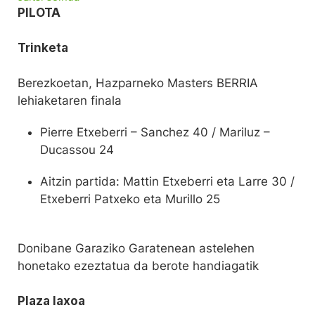
PILOTA
Trinketa
Berezkoetan, Hazparneko Masters BERRIA
lehiaketaren finala
Pierre Etxeberri – Sanchez 40 / Mariluz –
Ducassou 24
Aitzin partida: Mattin Etxeberri eta Larre 30 /
Etxeberri Patxeko eta Murillo 25
Donibane Garaziko Garatenean astelehen
honetako ezeztatua da berote handiagatik
Plaza laxoa