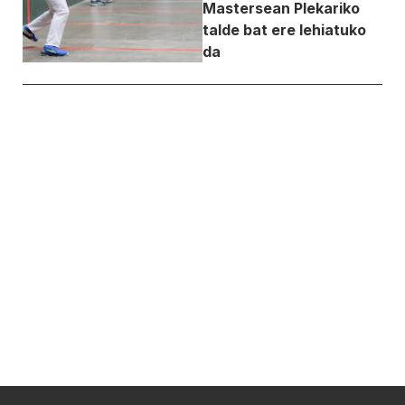
Mastersean Plekariko
talde bat ere lehiatuko
da