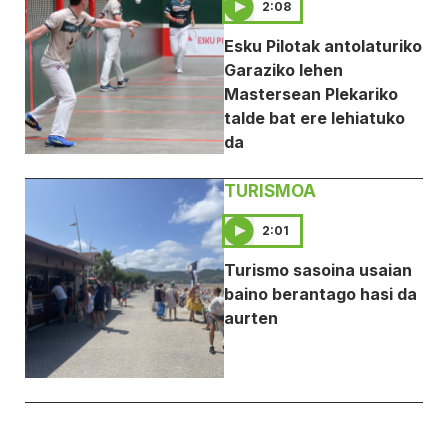
2:08
Esku Pilotak antolaturiko
Garaziko lehen
Mastersean Plekariko
talde bat ere lehiatuko
da
TURISMOA
2:01
Turismo sasoina usaian
baino berantago hasi da
aurten