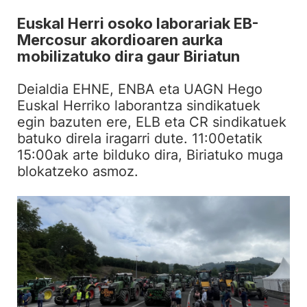
Euskal Herri osoko laborariak EB-
Mercosur akordioaren aurka
mobilizatuko dira gaur Biriatun
Deialdia EHNE, ENBA eta UAGN Hego
Euskal Herriko laborantza sindikatuek
egin bazuten ere, ELB eta CR sindikatuek
batuko direla iragarri dute. 11:00etatik
15:00ak arte bilduko dira, Biriatuko muga
blokatzeko asmoz.