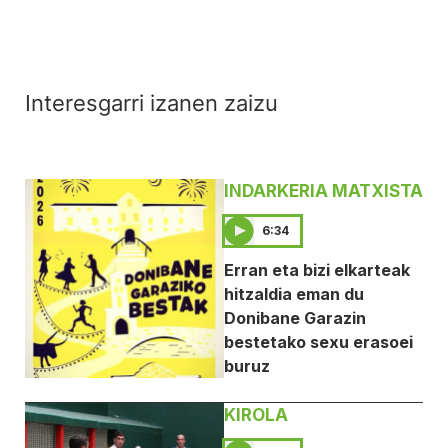
Interesgarri izanen zaizu
INDARKERIA MATXISTA
6:34
Erran eta bizi elkarteak
hitzaldia eman du
Donibane Garazin
bestetako sexu erasoei
buruz
KIROLA