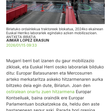
Biriatuko ordainlekua traktoreek blokatua, 2024ko ekainean
Euskal Herriko laborariek egindako azken mobilizazioan.
ANTXETA IRRATIA
AIMAR LOPEZ ERASUN
2026/01/15 09:33
Mugarri berri bat izanen du gaur mobilizazio
zikloak, eta Euskal Herri osoko laborariak bilduko
ditu: Europar Batasunaren eta Mercosurren
arteko merkataritza askeko hitzarmenaren aurka
biltzeko deia egin dute, Biriatun. Joan den
ostiralean onartu zuen hitzarmena
Europar
Kontseiluak, baina oraindik ere Europar
Parlamentuan bozkatzekoa da, heldu den aste
hastapenean segur aski. Parada hori presioa