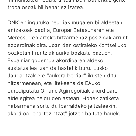
tropa osoak hil behar ez izatea.
DNKren inguruko neurriak mugaren bi aldeetan
antzekoak badira, Europar Batasunaren eta
Mercosurren arteko hitzarmenaz posizioak arrunt
ezberdinak dira. Joan den ostiraleko Kontseiluko
bozketan Frantziak aurka bozkatu bazuen,
Espainiar gobernua akordioaren aldeko
sustatzailea izan da hastetik buru. Eusko
Jaurlaritzak ere "aukera berriak" ikusten ditu
hitzarmenean, eta litekeena da EAJko
eurodiputatu Oihane Agirregoitiak akordioaren
alde egitea heldu den astean. Honek zatiketa
nabarmena sortu du Iparraldeko jeltzaleekin,
akordioa "onartezintzat" jotzen baitute hauek.