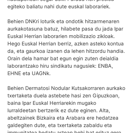
egiteko baliatu nahi dute euskal laborariek.
Behien DNKri loturik eta ondotik hitzarmenaren
aurkakotasuna batuz, hilabete pasa du jada Ipar
Euskal Herrian laborarien mobilizazio zikloak.
Hego Euskal Herrian berriz, azken asteko kontua
da, eta gaurkoa izanen da lehen hitzordu handia.
Orain dela hamar bat egun egin zuten deialdia
laborantzako hiru sindikatu nagusiek: ENBA,
EHNE eta UAGNk.
Behien Dermatosi Nodular Kutsakorraren aurkako
txertaketa duela astebete hasi zen Gipuzkoan,
baina Ipar Euskal Herriarekin mugako
lurraldeetan bertzerik ez dute eginen. Alta,
abeltzainek Bizkaira eta Arabara ere hedatzea
galdegiten dute, eta txertaketa zabaldu eta
immunitatea hedatu artean behi bat erituz gero,