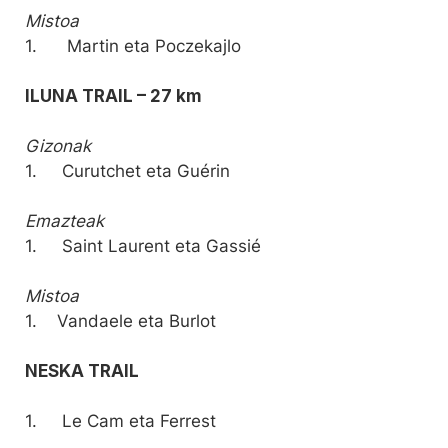
Mistoa
1. Martin eta Poczekajlo
ILUNA TRAIL – 27 km
Gizonak
1. Curutchet eta Guérin
Emazteak
1. Saint Laurent eta Gassié
Mistoa
1. Vandaele eta Burlot
NESKA TRAIL
1. Le Cam eta Ferrest