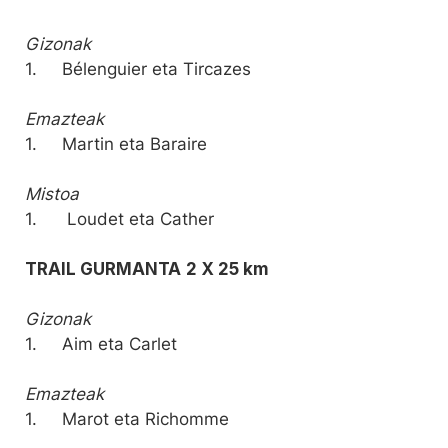
Gizonak
1. Bélenguier eta Tircazes
Emazteak
1. Martin eta Baraire
Mistoa
1. Loudet eta Cather
TRAIL GURMANTA
2 X 25 km
Gizonak
1. Aim eta Carlet
Emazteak
1. Marot eta Richomme