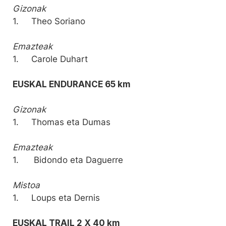
Gizonak
1. Theo Soriano
Emazteak
1. Carole Duhart
EUSKAL ENDURANCE 65 km
Gizonak
1. Thomas eta Dumas
Emazteak
1. Bidondo eta Daguerre
Mistoa
1. Loups eta Dernis
EUSKAL TRAIL 2 X 40 km