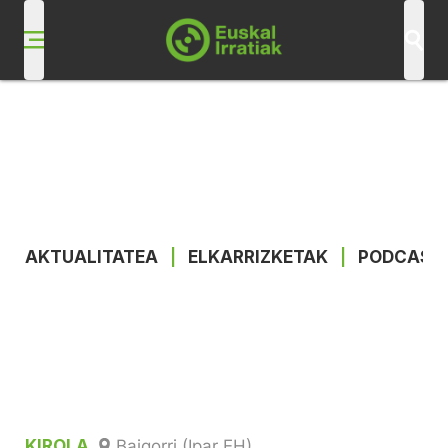
AKTUALITATEA
|
ELKARRIZKETAK
|
PODCAST
KIROLA
Baigorri (Ipar EH)