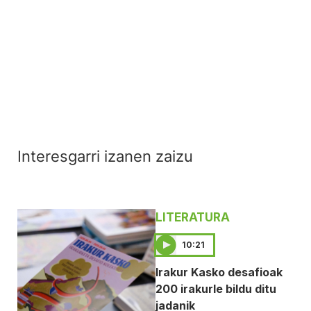
Interesgarri izanen zaizu
LITERATURA
10:21
Irakur Kasko desafioak
200 irakurle bildu ditu
jadanik