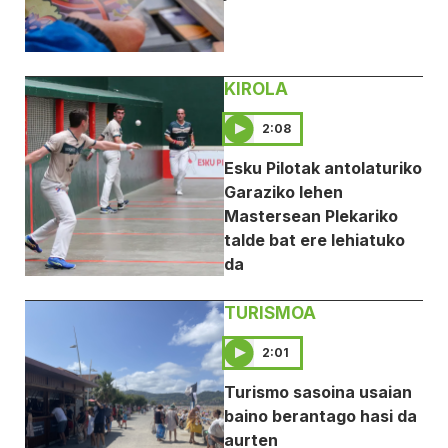
KIROLA
2:08
Esku Pilotak antolaturiko
Garaziko lehen
Mastersean Plekariko
talde bat ere lehiatuko
da
TURISMOA
2:01
Turismo sasoina usaian
baino berantago hasi da
aurten