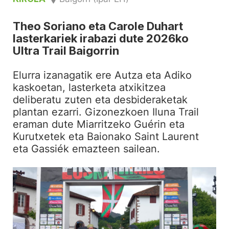
Theo Soriano eta Carole Duhart
lasterkariek irabazi dute 2026ko
Ultra Trail Baigorrin
Elurra izanagatik ere Autza eta Adiko
kaskoetan, lasterketa atxikitzea
deliberatu zuten eta desbideraketak
plantan ezarri. Gizonezkoen Iluna Trail
eraman dute Miarritzeko Guérin eta
Kurutxetek eta Baionako Saint Laurent
eta Gassiék emazteen sailean.