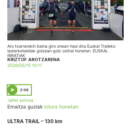
Aro txarrarekin baina giro onean hasi dira Euskal Traileko
lasterketaldiak goizean goiz ostiral honetan. EUSKAL
IRRATIAK
KRIZTOF AROTZARENA
2026/05/15 10:17
2:06
Jaitsi soinua
Emaitza guziak
lotura honetan
ULTRA TRAIL – 130 km