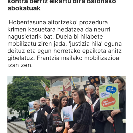
kontra berriz elkartu dira Baionako
abokatuak
'Hobentasuna aitortzeko' prozedura
krimen kasuetara hedatzea da neurri
nagusietarik bat. Duela bi hilabete
mobilizatu ziren jada, 'justizia hila' eguna
deituz eta egun horretako epaiketa anitz
gibelatuz. Frantzia mailako mobilizazioa
izan zen.