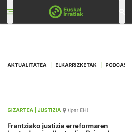
AKTUALITATEA
|
ELKARRIZKETAK
|
PODCAST
GIZARTEA
| JUSTIZIA
(Ipar EH)
Frantziako justizia erreformaren