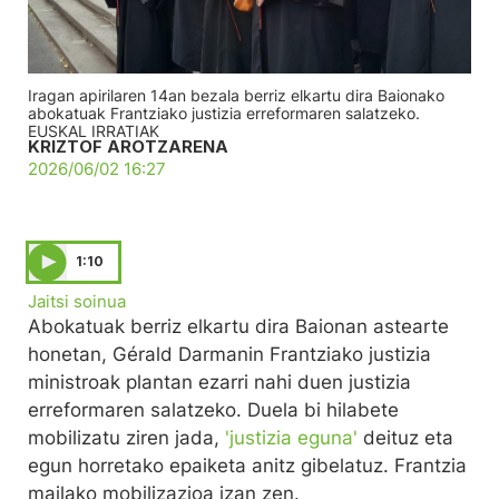
Iragan apirilaren 14an bezala berriz elkartu dira Baionako
abokatuak Frantziako justizia erreformaren salatzeko.
EUSKAL IRRATIAK
KRIZTOF AROTZARENA
2026/06/02 16:27
1:10
Jaitsi soinua
Abokatuak berriz elkartu dira Baionan astearte
honetan, Gérald Darmanin Frantziako justizia
ministroak plantan ezarri nahi duen justizia
erreformaren salatzeko. Duela bi hilabete
mobilizatu ziren jada,
'justizia eguna'
deituz eta
egun horretako epaiketa anitz gibelatuz. Frantzia
mailako mobilizazioa izan zen.