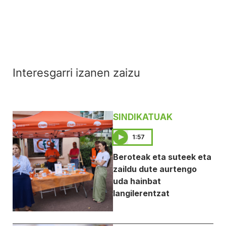
Interesgarri izanen zaizu
SINDIKATUAK
1:57
Beroteak eta suteek eta
zaildu dute aurtengo
uda hainbat
langilerentzat