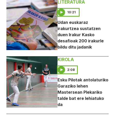
LITERATURA
10:21
Udan euskaraz
irakurtzea sustatzen
duen Irakur Kasko
desafioak 200 irakurle
bildu ditu jadanik
KIROLA
2:08
Esku Pilotak antolaturiko
Garaziko lehen
Mastersean Plekariko
talde bat ere lehiatuko
da