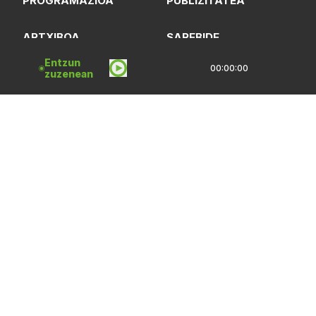
PROGRAMAZIOA
PUBLIZITATEA
ARTXIBOA
SAREBIDE
Entzun
00:00:00
LOGOTEKA
QUI SOMMES-NOUS?
zuzenean
Lege Oharrak
Pribatasun Politika
CC Lizentzia