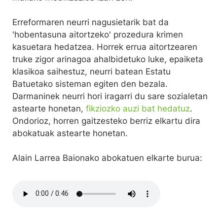
Erreformaren neurri nagusietarik bat da
'hobentasuna aitortzeko' prozedura krimen
kasuetara hedatzea. Horrek errua aitortzearen
truke zigor arinagoa ahalbidetuko luke, epaiketa
klasikoa saihestuz, neurri batean Estatu
Batuetako sisteman egiten den bezala.
Darmaninek neurri hori iragarri du sare sozialetan
astearte honetan,
fikziozko auzi bat hedatuz
.
Ondorioz, horren gaitzesteko berriz elkartu dira
abokatuak astearte honetan.
Alain Larrea Baionako abokatuen elkarte burua: