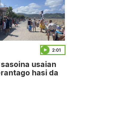
2:01
 sasoina usaian
rantago hasi da