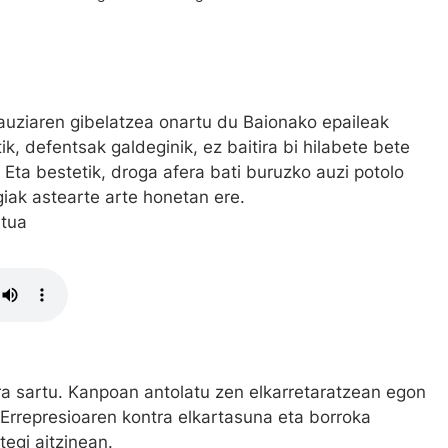
 auziaren gibelatzea onartu du Baionako epaileak
k, defentsak galdeginik, ez baitira bi hilabete bete
 Eta bestetik, droga afera bati buruzko auzi potolo
giak astearte arte honetan ere.
atua
ra sartu. Kanpoan antolatu zen elkarretaratzean egon
 Errepresioaren kontra elkartasuna eta borroka
egi aitzinean.