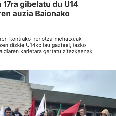
 17ra gibelatu du U14
eren auzia Baionako
aren kontrako heriotza-mehatxuak
zen dizkie U14ko lau gazteei, iazko
taldiaren karietara gertatu zitezkeenak