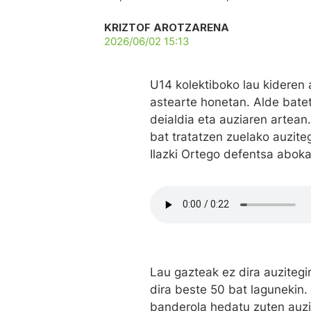
KRIZTOF AROTZARENA
2026/06/02 15:13
U14 kolektiboko lau kideren
astearte honetan. Alde bateti
deialdia eta auziaren artean.
bat tratatzen zuelako auzite
Ilazki Ortego defentsa abok
Lau gazteak ez dira auzitegi
dira beste 50 bat lagunekin.
banderola hedatu zuten auzit