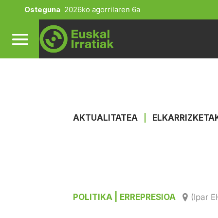
Osteguna
2026ko agorrilaren 6a
AKTUALITATEA
|
ELKARRIZKETA
POLITIKA
| ERREPRESIOA
(Ipar E