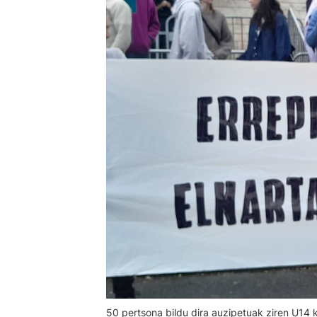
50 pertsona bildu dira auzipetuak ziren U14