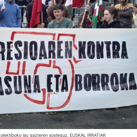
 kolektiboko lau gazteren sosteguz. EUSKAL IRRATIAK