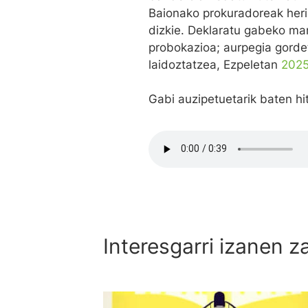
Baionako prokuradoreak her
dizkie. Deklaratu gabeko man
probokazioa; aurpegia gordetz
laidoztatzea, Ezpeletan
2025
Gabi auzipetuetarik baten hi
Interesgarri izanen z