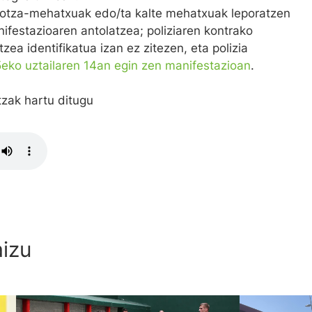
iotza-mehatxuak edo/ta kalte mehatxuak leporatzen
ifestazioaren antolatzea; poliziaren kontrako
ea identifikatua izan ez zitezen, eta polizia
eko uztailaren 14an egin zen manifestazioan
.
tzak hartu ditugu
aizu