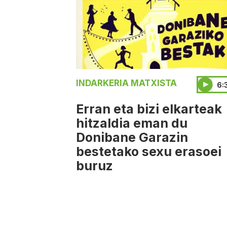
INDARKERIA MATXISTA
6:
Erran eta bizi elkarteak
hitzaldia eman du
Donibane Garazin
bestetako sexu erasoei
buruz