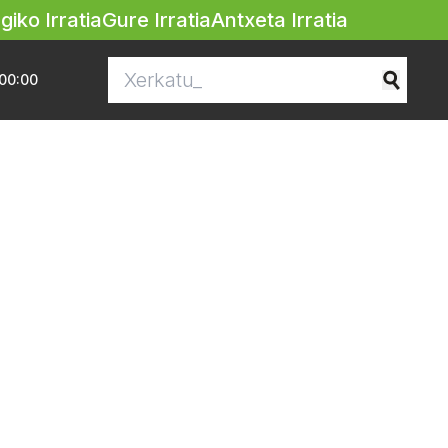
egiko Irratia
Gure Irratia
Antxeta Irratia
00:00