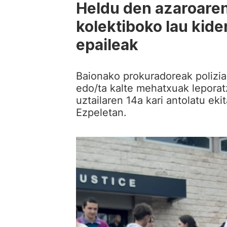
Heldu den azaroaren
kolektiboko lau kid
epaileak
Baionako prokuradoreak polizi
edo/ta kalte mehatxuak leporat
uztailaren 14a kari antolatu eki
Ezpeletan.