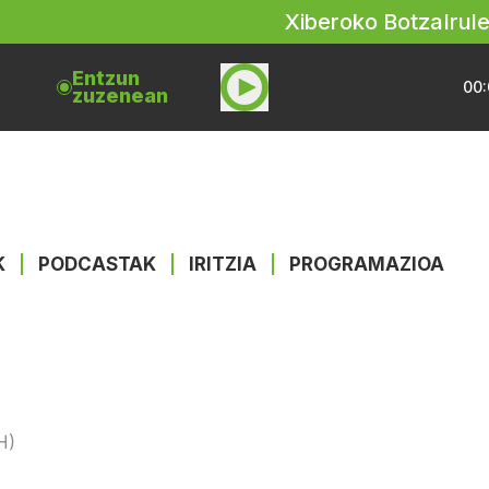
Xiberoko Botza
Irul
Entzun
00:
zuzenean
K
|
PODCASTAK
|
IRITZIA
|
PROGRAMAZIOA
H)