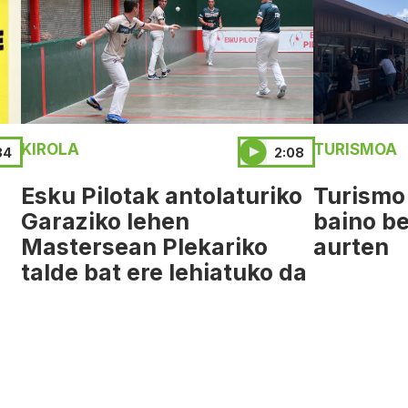
KIROLA
TURISMOA
34
2:08
Esku Pilotak antolaturiko
Turismo
Garaziko lehen
baino be
Mastersean Plekariko
aurten
talde bat ere lehiatuko da