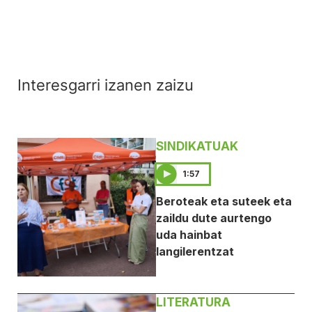
Interesgarri izanen zaizu
SINDIKATUAK
1:57
Beroteak eta suteek eta
zaildu dute aurtengo
uda hainbat
langilerentzat
LITERATURA