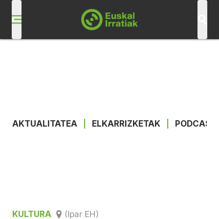
AKTUALITATEA
|
ELKARRIZKETAK
|
PODCAST
KULTURA
(Ipar EH)