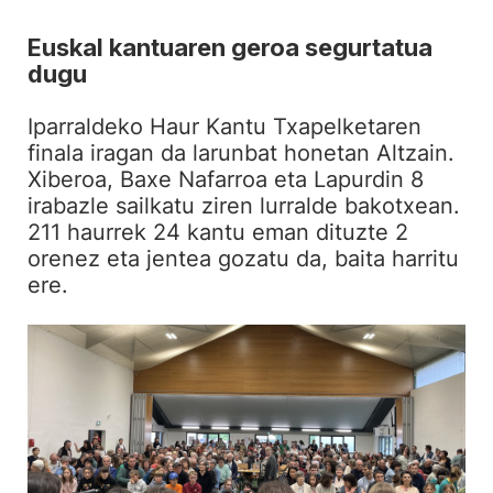
Euskal kantuaren geroa segurtatua
dugu
Iparraldeko Haur Kantu Txapelketaren
finala iragan da larunbat honetan Altzain.
Xiberoa, Baxe Nafarroa eta Lapurdin 8
irabazle sailkatu ziren lurralde bakotxean.
211 haurrek 24 kantu eman dituzte 2
orenez eta jentea gozatu da, baita harritu
ere.