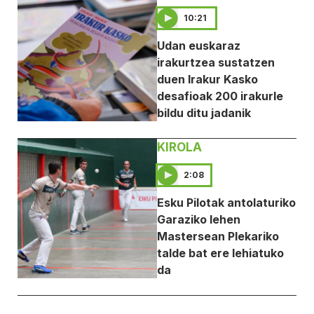
10:21
Udan euskaraz
irakurtzea sustatzen
duen Irakur Kasko
desafioak 200 irakurle
bildu ditu jadanik
KIROLA
2:08
Esku Pilotak antolaturiko
Garaziko lehen
Mastersean Plekariko
talde bat ere lehiatuko
da