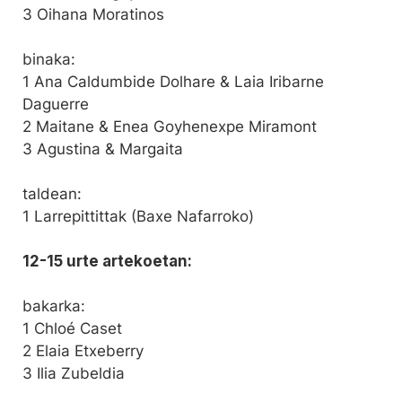
3 Oihana Moratinos
binaka:
1 Ana Caldumbide Dolhare & Laia Iribarne
Daguerre
2 Maitane & Enea Goyhenexpe Miramont
3 Agustina & Margaita
taldean:
1 Larrepittittak (Baxe Nafarroko)
12-15 urte artekoetan:
bakarka:
1 Chloé Caset
2 Elaia Etxeberry
3 Ilia Zubeldia