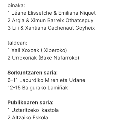
binaka:
1 Léane Elissetche & Emiliana Niquet
2 Argia & Ximun Barreix Othatceguy
3 Lili & Xantiana Cachenaut Goyheix
taldean:
1 Xali Xoxoak ( Xiberoko)
2 Urrexoriak (Baxe Nafarroko)
Sorkuntzaren saria:
6-11 Lapurdiko Miren eta Udane
12-15 Baigurako Lamiñak
Publikoaren saria:
1 Uztaritzeko ikastola
2 Altzaiko Eskola