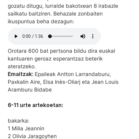
gozatu ditugu, lurralde bakotxean 8 irabazle
sailkatu baitziren. Behazale zonbaiten
ikuspuntua beha dezagun:
Orotara 600 bat pertsona bildu dira euskal
kantuaren geroaz esperantzaz beterik
ateratzeko.
Emaitzak:
Epaileak Antton Larrandaburu,
Paxkalin Aire, Elsa Inès-Oliarj eta Jean Louis
Aramburu Bidabe
6-11 urte artekoetan:
bakarka:
1 Milia Jeannin
2 Olivia Jaragoyhen