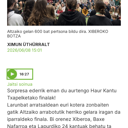
Altzaiko gelan 600 bat pertsona bildu dira. XIBEROKO
BOTZA
XIMUN ÜTHÜRRALT
2026/06/08 15:01
16:27
Jaitsi soinua
Sorpresa ederrik eman du aurtengo Haur Kantu
Txapelketako finalak!
Larunbat arratsaldean euri kotera zonbaiten
gatik Altzaiko arrabotutik herriko gelara iragan da
iparraldeko finala. Bi orenez Xiberoa, Baxe
Nafarroa eta Lapurdiko 24 kantuak behatu ta