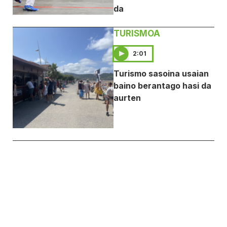
da
TURISMOA
2:01
Turismo sasoina usaian
baino berantago hasi da
aurten