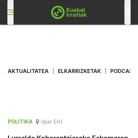
AKTUALITATEA
|
ELKARRIZKETAK
|
PODCAST
POLITIKA
(Ipar EH)
Lurralde Koherentziarako Eskemaren