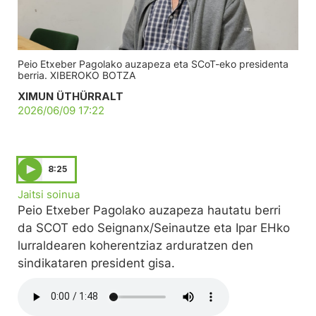
Peio Etxeber Pagolako auzapeza eta SCoT-eko presidenta
berria. XIBEROKO BOTZA
XIMUN ÜTHÜRRALT
2026/06/09 17:22
8:25
Jaitsi soinua
Peio Etxeber Pagolako auzapeza hautatu berri
da SCOT edo Seignanx/Seinautze eta Ipar EHko
lurraldearen koherentziaz arduratzen den
sindikataren president gisa.