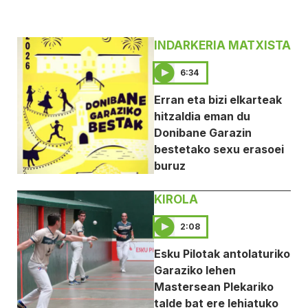
INDARKERIA MATXISTA
6:34
Erran eta bizi elkarteak
hitzaldia eman du
Donibane Garazin
bestetako sexu erasoei
buruz
KIROLA
2:08
Esku Pilotak antolaturiko
Garaziko lehen
Mastersean Plekariko
talde bat ere lehiatuko