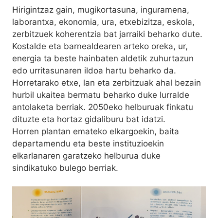
Hirigintzaz gain, mugikortasuna, inguramena,
laborantxa, ekonomia, ura, etxebizitza, eskola,
zerbitzuek koherentzia bat jarraiki beharko dute.
Kostalde eta barnealdearen arteko oreka, ur,
energia ta beste hainbaten aldetik zuhurtazun
edo urritasunaren ildoa hartu beharko da.
Horretarako etxe, lan eta zerbitzuak ahal bezain
hurbil ukaitea bermatu beharko duke lurralde
antolaketa berriak. 2050eko helburuak finkatu
dituzte eta hortaz gidaliburu bat idatzi.
Horren plantan emateko elkargoekin, baita
departamendu eta beste instituzioekin
elkarlanaren garatzeko helburua duke
sindikatuko bulego berriak.