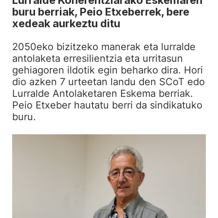
buru berriak, Peio Etxeberrek, bere
xedeak aurkeztu ditu
2050eko bizitzeko manerak eta lurralde
antolaketa erresilientzia eta urritasun
gehiagoren ildotik egin beharko dira. Hori
dio azken 7 urteetan landu den SCoT edo
Lurralde Antolaketaren Eskema berriak.
Peio Etxeber hautatu berri da sindikatuko
buru.