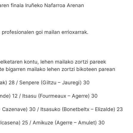
ren finala Iruñeko Nafarroa Arenan
profesionalen goi mailan errioxarrak.
elketaren kontu, lehen mailako zortzi pareek
te bigarren mailako lehen zortzi bikoteen parean
ak) 28 / Senpere (Giltzu – Jauregi) 30
onde) 12 / Itsasu (Fourmeaux – Agerre) 30
Cazenave) 30 / Itsasuko (Bonetbeltx – Elizalde) 23
 Alcasena) 25 / Amikuze (Agerre – Amulet) 30