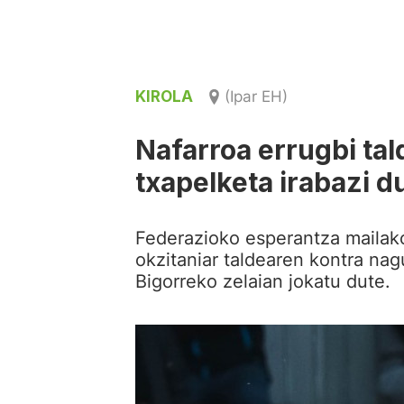
KIROLA
(Ipar EH)
Nafarroa errugbi ta
txapelketa irabazi d
Federazioko esperantza mailako
okzitaniar taldearen kontra nag
Bigorreko zelaian jokatu dute.