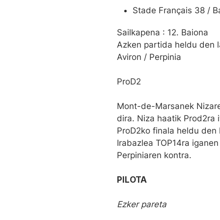
Stade Français 38 / B
Sailkapena : 12. Baiona
Azken partida heldu den l
Aviron / Perpinia
ProD2
Mont-de-Marsanek Nizaren
dira. Niza haatik Prod2ra i
ProD2ko finala heldu den 
Irabazlea TOP14ra iganen 
Perpiniaren kontra.
PILOTA
Ezker pareta