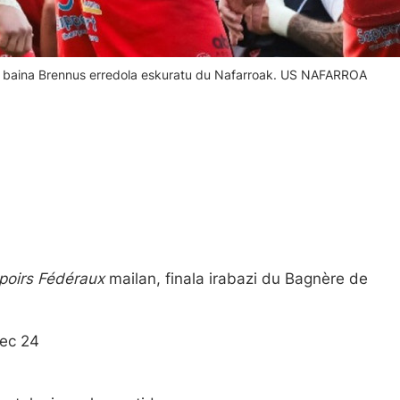
ei baina Brennus erredola eskuratu du Nafarroak. US NAFARROA
poirs Fédéraux
mailan, finala irabazi du Bagnère de
oec 24