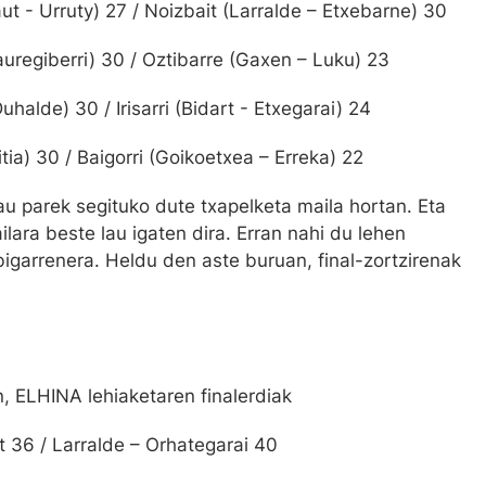
t - Urruty) 27 / Noizbait (Larralde – Etxebarne) 30
 Jauregiberri) 30 / Oztibarre (Gaxen – Luku) 23
uhalde) 30 / Irisarri (Bidart - Etxegarai) 24
itia) 30 / Baigorri (Goikoetxea – Erreka) 22
au parek segituko dute txapelketa maila hortan. Eta
ilara beste lau igaten dira. Erran nahi du lehen
a bigarrenera. Heldu den aste buruan, final-zortzirenak
, ELHINA lehiaketaren finalerdiak
 36 / Larralde – Orhategarai 40