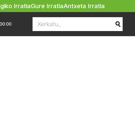
egiko Irratia
Gure Irratia
Antxeta Irratia
00:00