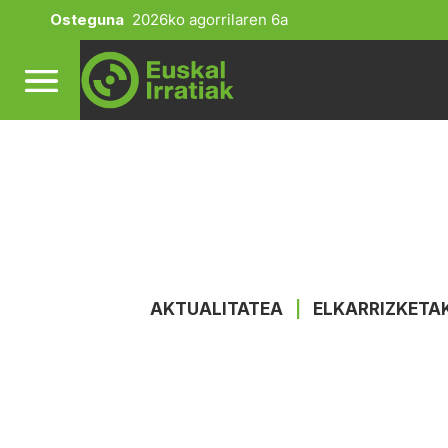
Osteguna
2026ko agorrilaren 6a
AKTUALITATEA
|
ELKARRIZKETA