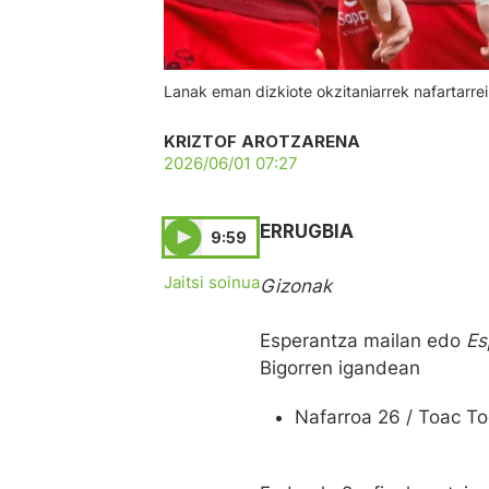
Lanak eman dizkiote okzitaniarrek nafartarr
KRIZTOF AROTZARENA
2026/06/01 07:27
ERRUGBIA
9:59
Jaitsi soinua
Gizonak
Esperantza mailan edo
Es
Bigorren igandean
Nafarroa 26 / Toac T