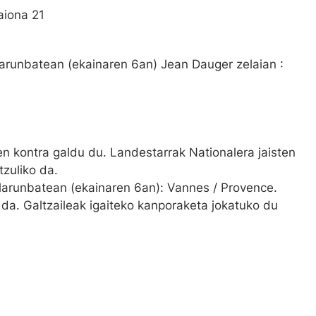
aiona 21
arunbatean (ekainaren 6an) Jean Dauger zelaian :
 kontra galdu du. Landestarrak Nationalera jaisten
tzuliko da.
larunbatean (ekainaren 6an): Vannes / Provence.
da. Galtzaileak igaiteko kanporaketa jokatuko du