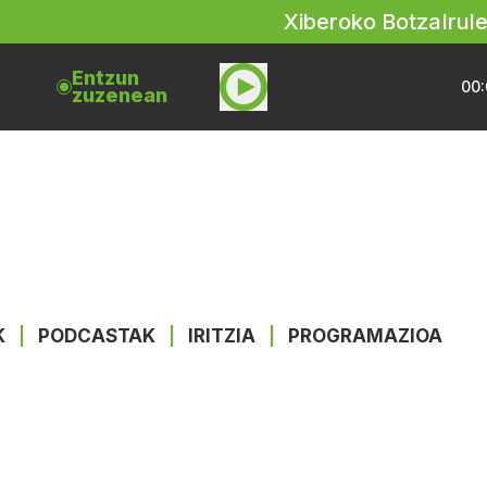
Xiberoko Botza
Irul
Entzun
00:
zuzenean
K
|
PODCASTAK
|
IRITZIA
|
PROGRAMAZIOA