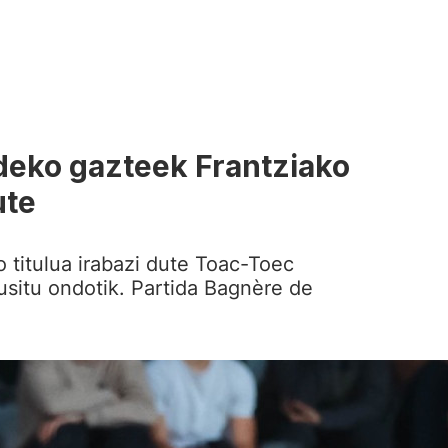
ldeko gazteek Frantziako
ute
 titulua irabazi dute Toac-Toec
usitu ondotik. Partida Bagnère de