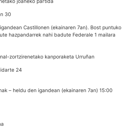
enetako joaneko partida
on 30
n igandean Castillonen (ekainaren 7an). Bost puntuko
dute hazpandarrek nahi badute Federale 1 mailara
inal-zortzirenetako kanporaketa Urruñan
Bidarte 24
enak – heldu den igandean (ekainaren 7an) 15:00
u
na