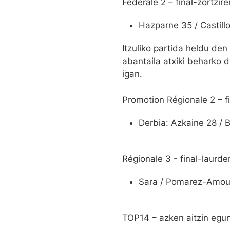
Federale 2 – final-zortzir
Hazparne 35 / Castill
Itzuliko partida heldu de
abantaila atxiki beharko 
igan.
Promotion Régionale 2 – f
Derbia: Azkaine 28 / 
Régionale 3 - final-laurd
Sara / Pomarez-Amo
TOP14 – azken aitzin egu