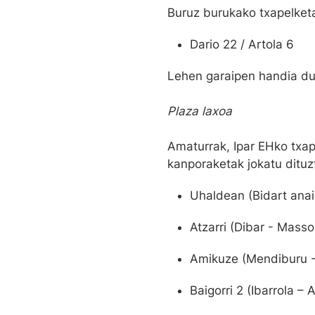
Buruz burukako txapelketa
Dario 22 / Artola 6
Lehen garaipen handia du 
Plaza laxoa
Amaturrak, Ipar EHko txap
kanporaketak jokatu dituz
Uhaldean (Bidart anai
Atzarri (Dibar - Mass
Amikuze (Mendiburu - 
Baigorri 2 (Ibarrola –