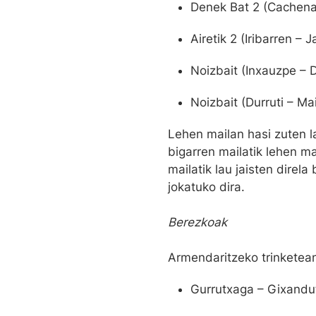
Denek Bat 2 (Cachenau
Airetik 2 (Iribarren –
Noizbait (Inxauzpe – D
Noizbait (Durruti – Ma
Lehen mailan hasi zuten l
bigarren mailatik lehen ma
mailatik lau jaisten direl
jokatuko dira.
Berezkoak
Armendaritzeko trinketean
Gurrutxaga – Gixandut