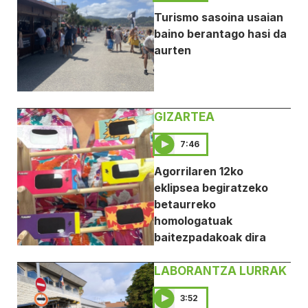
Turismo sasoina usaian
baino berantago hasi da
aurten
GIZARTEA
7:46
Agorrilaren 12ko
eklipsea begiratzeko
betaurreko
homologatuak
baitezpadakoak dira
LABORANTZA LURRAK
3:52