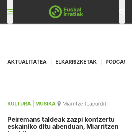
AKTUALITATEA
|
ELKARRIZKETAK
|
PODCAST
KULTURA
| MUSIKA
Miarritze (Lapurdi)
Peiremans taldeak zazpi kontzertu
eskainiko ditu abenduan, Miarritzen