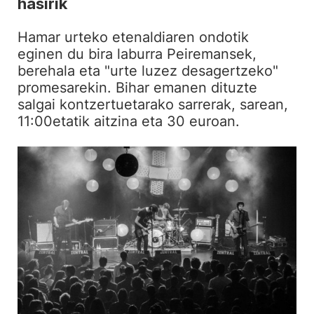
hasirik
Hamar urteko etenaldiaren ondotik
eginen du bira laburra Peiremansek,
berehala eta "urte luzez desagertzeko"
promesarekin. Bihar emanen dituzte
salgai kontzertuetarako sarrerak, sarean,
11:00etatik aitzina eta 30 euroan.