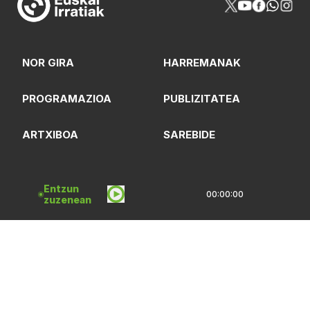
NOR GIRA
HARREMANAK
PROGRAMAZIOA
PUBLIZITATEA
ARTXIBOA
SAREBIDE
LOGOTEKA
QUI SOMMES-NOUS?
Entzun
00:00:00
zuzenean
Lege Oharrak
Pribatasun Politika
CC Lizentzia