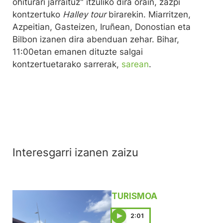
ohiturari jarraituz" itzuliko dira orain, zazpi
kontzertuko
Halley tour
birarekin. Miarritzen,
Azpeitian, Gasteizen, Iruñean, Donostian eta
Bilbon izanen dira abenduan zehar. Bihar,
11:00etan emanen dituzte salgai
kontzertuetarako sarrerak,
sarean
.
Interesgarri izanen zaizu
TURISMOA
2:01