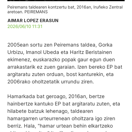
Peiremans taldearen kontzertu bat, 2016an, Iruñeko Zentral
aretoan. PEIREMANS
AIMAR LOPEZ ERASUN
2026/06/10 11:31
2005ean sortu zen Peiremans taldea, Gorka
Urbizu, Imanol Ubeda eta Haritz Beristainen
ekimenez, euskarazko popak gaur egun duen
arrakastarik ez zuen garaian. Izen bereko EP bat
argitaratu zuten orduan, bost kanturekin, eta
2006rako oholtzetatik urrundu ziren.
Hamarkada bat geroago, 2016an, bertze
hainbertze kantuko EP bat argitaratu zuten, eta
hilabete batzuk lehenago, taldearen
hamargarren urteurrenean oholtzara igo ziren
berriz. Hala, "hamar urtean behin elkartzeko