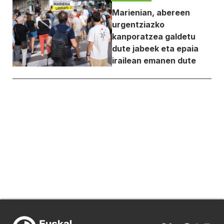
Marienian, abereen
urgentziazko
kanporatzea galdetu
dute jabeek eta epaia
irailean emanen dute