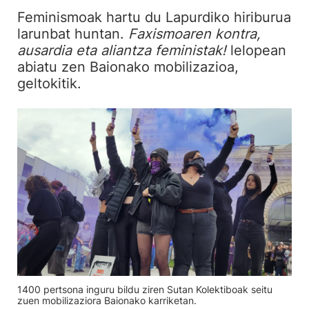
Feminismoak hartu du Lapurdiko hiriburua
larunbat huntan.
Faxismoaren kontra,
ausardia eta aliantza feministak!
lelopean
abiatu zen Baionako mobilizazioa,
geltokitik.
1400 pertsona inguru bildu ziren Sutan Kolektiboak seitu
zuen mobilizaziora Baionako karriketan.