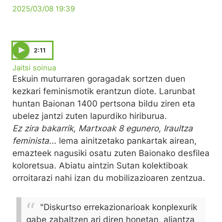
2025/03/08 19:39
2:11
Jaitsi soinua
Eskuin muturraren goragadak sortzen duen
kezkari feminismotik erantzun diote. Larunbat
huntan Baionan 1400 pertsona bildu ziren eta
ubelez jantzi zuten lapurdiko hiriburua.
Ez zira bakarrik, Martxoak 8 egunero, Iraultza
feminista
... lema ainitzetako pankartak airean,
emazteek nagusiki osatu zuten Baionako desfilea
koloretsua. Abiatu aintzin Sutan kolektiboak
orroitarazi nahi izan du mobilizazioaren zentzua.
"Diskurtso errekazionarioak konplexurik
gabe zabaltzen ari diren honetan, aliantza