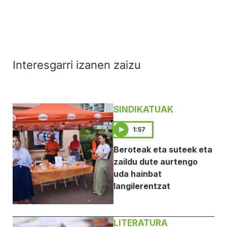
Interesgarri izanen zaizu
SINDIKATUAK
1:57
Beroteak eta suteek eta
zaildu dute aurtengo
uda hainbat
langilerentzat
LITERATURA