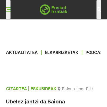
AKTUALITATEA
|
ELKARRIZKETAK
|
PODCAST
GIZARTEA
| ESKUBIDEAK
Baiona (Ipar EH)
Ubelez jantzi da Baiona