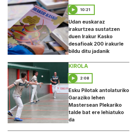
10:21
Udan euskaraz
irakurtzea sustatzen
duen Irakur Kasko
desafioak 200 irakurle
bildu ditu jadanik
KIROLA
2:08
Esku Pilotak antolaturiko
Garaziko lehen
Mastersean Plekariko
talde bat ere lehiatuko
da