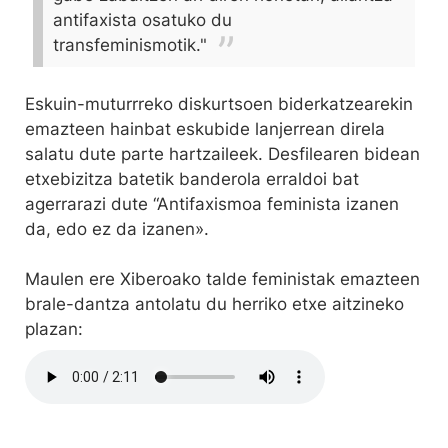
antifaxista osatuko du
transfeminismotik."
Eskuin-muturrreko diskurtsoen biderkatzearekin
emazteen hainbat eskubide lanjerrean direla
salatu dute parte hartzaileek. Desfilearen bidean
etxebizitza batetik banderola erraldoi bat
agerrarazi dute “Antifaxismoa feminista izanen
da, edo ez da izanen».
Maulen ere Xiberoako talde feministak emazteen
brale-dantza antolatu du herriko etxe aitzineko
plazan: