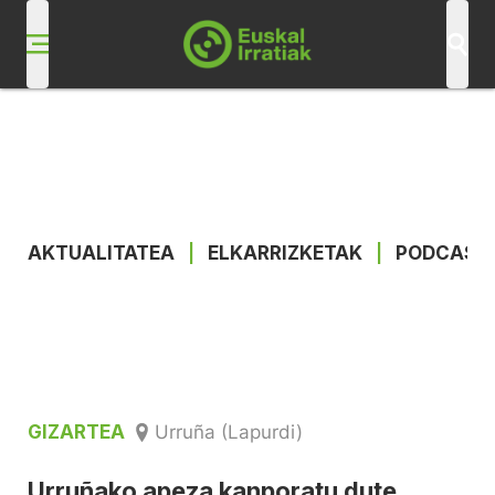
AKTUALITATEA
|
ELKARRIZKETAK
|
PODCAST
GIZARTEA
Urruña (Lapurdi)
Urruñako apeza kanporatu dute,