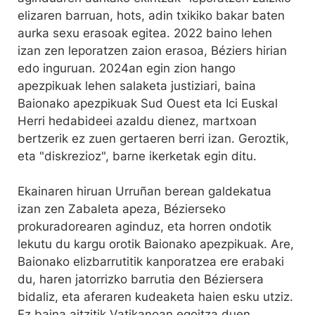
elizaren barruan, hots, adin txikiko bakar baten
aurka sexu erasoak egitea. 2022 baino lehen
izan zen leporatzen zaion erasoa, Béziers hirian
edo inguruan. 2024an egin zion hango
apezpikuak lehen salaketa justiziari, baina
Baionako apezpikuak Sud Ouest eta Ici Euskal
Herri hedabideei azaldu dienez, martxoan
bertzerik ez zuen gertaeren berri izan. Geroztik,
eta "diskrezioz", barne ikerketak egin ditu.
Ekainaren hiruan Urruñan berean galdekatua
izan zen Zabaleta apeza, Bézierseko
prokuradorearen aginduz, eta horren ondotik
lekutu du kargu orotik Baionako apezpikuak. Are,
Baionako elizbarrutitik kanporatzea ere erabaki
du, haren jatorrizko barrutia den Béziersera
bidaliz, eta aferaren kudeaketa haien esku utziz.
Ez baina aitzitik Vatikanoan egoitza duen