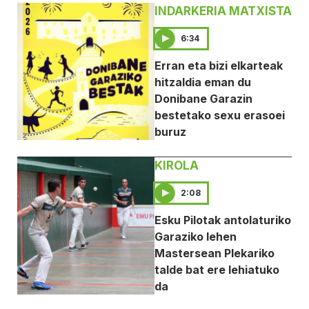
INDARKERIA MATXISTA
6:34
Erran eta bizi elkarteak
hitzaldia eman du
Donibane Garazin
bestetako sexu erasoei
buruz
KIROLA
2:08
Esku Pilotak antolaturiko
Garaziko lehen
Mastersean Plekariko
talde bat ere lehiatuko
da