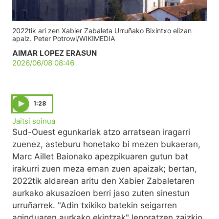
2022tik ari zen Xabier Zabaleta Urruñako Bixintxo elizan
apaiz. Peter Potrowl/WIKIMEDIA
AIMAR LOPEZ ERASUN
2026/06/08 08:46
1:28
Jaitsi soinua
Sud-Ouest egunkariak atzo arratsean iragarri
zuenez, asteburu honetako bi mezen bukaeran,
Marc Aillet Baionako apezpikuaren gutun bat
irakurri zuen meza eman zuen apaizak; bertan,
2022tik aldarean aritu den Xabier Zabaletaren
aurkako akusazioen berri jaso zuten sinestun
urruñarrek. "Adin txikiko batekin seigarren
aginduaren aurkako ekintzak" leporatzen zaizkio