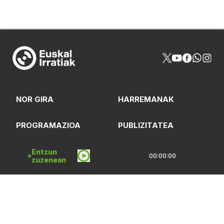
NOR GIRA
HARREMANAK
PROGRAMAZIOA
PUBLIZITATEA
ARTXIBOA
SAREBIDE
Entzun
00:00:00
zuzenean
LOGOTEKA
QUI SOMMES-NOUS?
Lege Oharrak
Pribatasun Politika