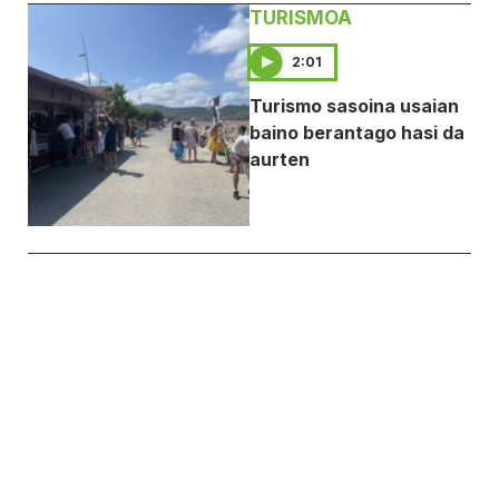
TURISMOA
2:01
Turismo sasoina usaian
baino berantago hasi da
aurten