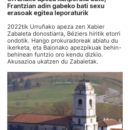
Frantzian adin gabeko bati sexu
erasoak egitea leporaturik
2022tik Urruñako apeza zen Xabier
Zabaleta donostiarra, Béziers hiritik etorri
ondotik. Hango prokuradoreak abiatu du
ikerketa, eta Baionako apezpikuak behin-
behinean funtzio oro kendu dizkio.
Akusazioa ukatzen du Zabaletak.