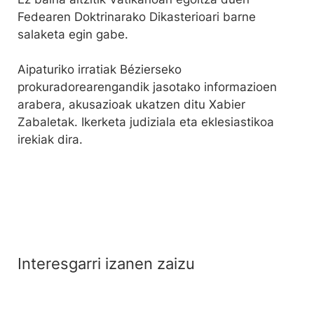
Fedearen Doktrinarako Dikasterioari barne
salaketa egin gabe.
Aipaturiko irratiak Bézierseko
prokuradorearengandik jasotako informazioen
arabera, akusazioak ukatzen ditu Xabier
Zabaletak. Ikerketa judiziala eta eklesiastikoa
irekiak dira.
Interesgarri izanen zaizu