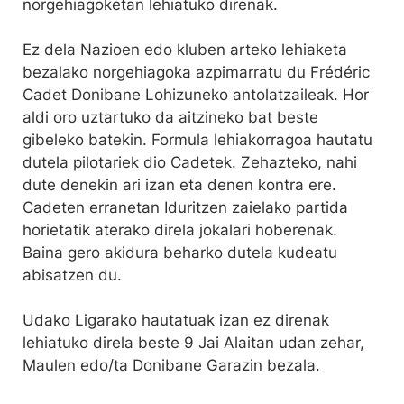
norgehiagoketan lehiatuko direnak.
Ez dela Nazioen edo kluben arteko lehiaketa
bezalako norgehiagoka azpimarratu du Frédéric
Cadet Donibane Lohizuneko antolatzaileak. Hor
aldi oro uztartuko da aitzineko bat beste
gibeleko batekin. Formula lehiakorragoa hautatu
dutela pilotariek dio Cadetek. Zehazteko, nahi
dute denekin ari izan eta denen kontra ere.
Cadeten erranetan Iduritzen zaielako partida
horietatik aterako direla jokalari hoberenak.
Baina gero akidura beharko dutela kudeatu
abisatzen du.
Udako Ligarako hautatuak izan ez direnak
lehiatuko direla beste 9 Jai Alaitan udan zehar,
Maulen edo/ta Donibane Garazin bezala.