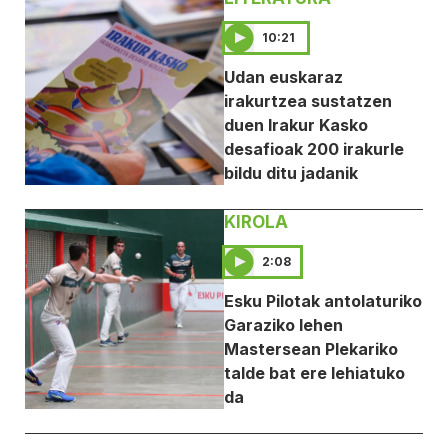
10:21
Udan euskaraz
irakurtzea sustatzen
duen Irakur Kasko
desafioak 200 irakurle
bildu ditu jadanik
KIROLA
2:08
Esku Pilotak antolaturiko
Garaziko lehen
Mastersean Plekariko
talde bat ere lehiatuko
da