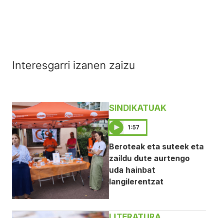
Interesgarri izanen zaizu
SINDIKATUAK
1:57
Beroteak eta suteek eta
zaildu dute aurtengo
uda hainbat
langilerentzat
LITERATURA