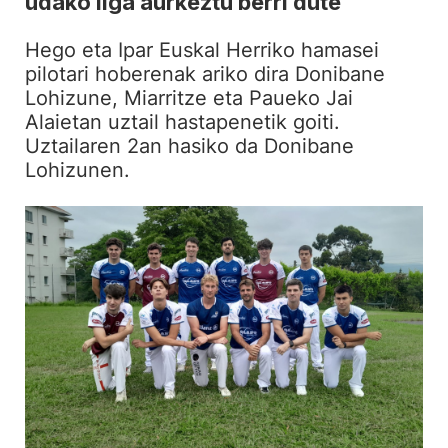
udako liga aurkeztu berri dute
Hego eta Ipar Euskal Herriko hamasei
pilotari hoberenak ariko dira Donibane
Lohizune, Miarritze eta Paueko Jai
Alaietan uztail hastapenetik goiti.
Uztailaren 2an hasiko da Donibane
Lohizunen.