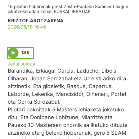
16 pilotari hoberenak prest Zesta-Puntako Summer League
jokatzeko udan zehar. EUSKAL IRRATIAK
KRIZTOF AROTZARENA
2026/06/18 16:46
1:58
Jaitsi soinua
Barandika, Erkiaga, Garcia, Laduche, Libois,
Olharan, Johan Sorozabal eta Urreisti ariko dira
aitzinetik. Eta gibeletik, Basque, Caparrus,
Laborde, Lekerika, Mancisidor, Oihenart, Portet
eta Gorka Sorozabal.
Pilotari bakoitzak 5 Masters lehiaketa jokatuko
ditu. Eta Donibane Lohizune, Miarritze eta
Paueko 10 Mastersen ondotik sailkatuko dituzte
aitzineko eta gibeleko hoberenak, gero 5 SLAM