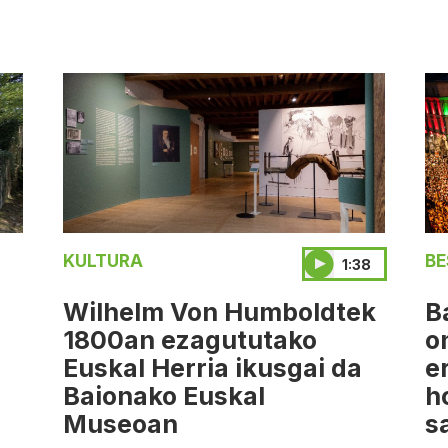
KULTURA
BE
1:38
Wilhelm Von Humboldtek
B
1800an ezagututako
o
Euskal Herria ikusgai da
e
Baionako Euskal
h
Museoan
s