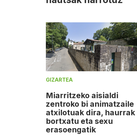
GIZARTEA
Miarritzeko aisialdi
zentroko bi animatzaile
atxilotuak dira, haurrak
bortxatu eta sexu
erasoengatik