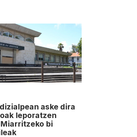
udizialpean aske dira
oak leporatzen
 Miarritzeko bi
ileak