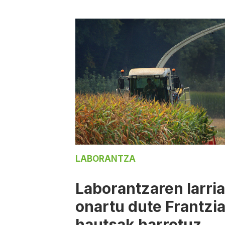
LABORANTZA
Laborantzaren larria
onartu dute Frantzia
hautsak harrotuz