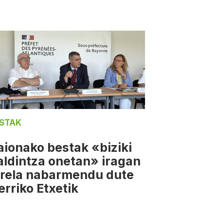
STAK
aionako bestak «biziki
aldintza onetan» iragan
irela nabarmendu dute
erriko Etxetik