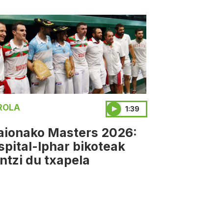
ROLA
1:39
aionako Masters 2026:
spital-Iphar bikoteak
antzi du txapela