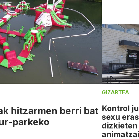
GIZARTEA
Kontrol j
k hitzarmen berri bat
sexu eras
 ur-parkeko
dizkieten
animatza