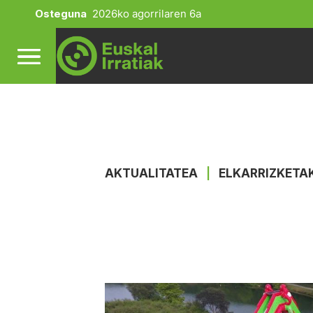
Osteguna
2026ko agorrilaren 6a
AKTUALITATEA
|
ELKARRIZKETA