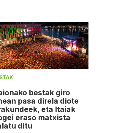
STAK
aionako bestak giro
nean pasa direla diote
rakundeek, eta Itaiak
ogei eraso matxista
alatu ditu