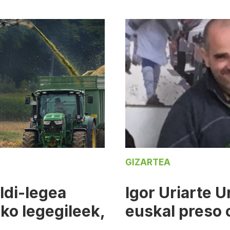
GIZARTEA
ldi-legea
Igor Uriarte U
ko legegileek,
euskal preso 