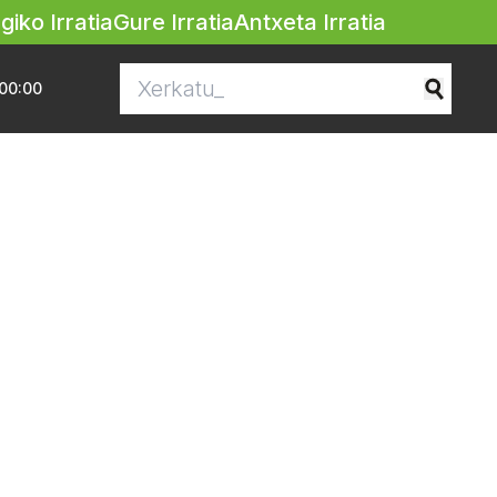
egiko Irratia
Gure Irratia
Antxeta Irratia
00:00