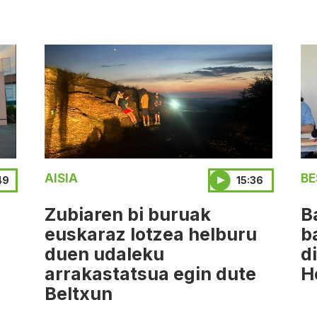
AISIA
BE
49
15:36
Zubiaren bi buruak
B
euskaraz lotzea helburu
b
duen udaleku
d
arrakastatsua egin dute
H
Beltxun