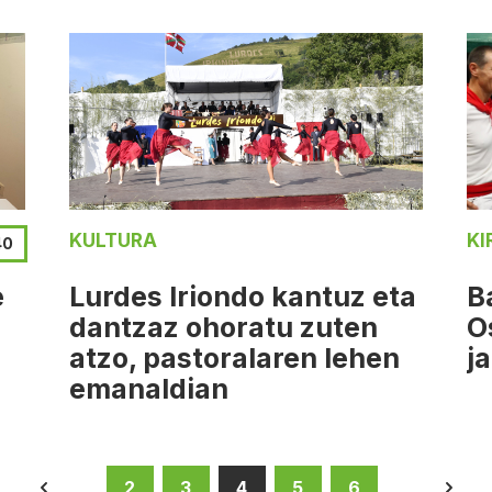
KULTURA
KI
40
e
Lurdes Iriondo kantuz eta
B
dantzaz ohoratu zuten
O
atzo, pastoralaren lehen
j
emanaldian
2
3
4
5
6