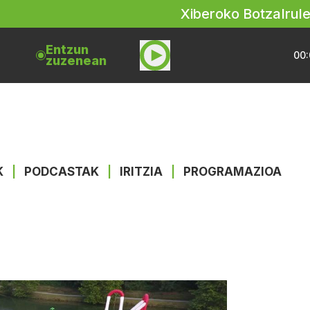
Xiberoko Botza
Irul
Entzun
00:
zuzenean
K
|
PODCASTAK
|
IRITZIA
|
PROGRAMAZIOA