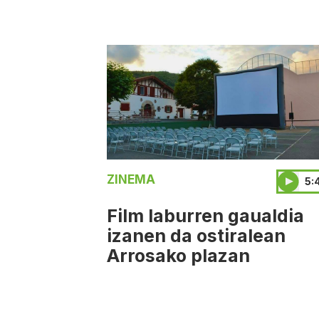
ZINEMA
5:
Film laburren gaualdia
izanen da ostiralean
Arrosako plazan