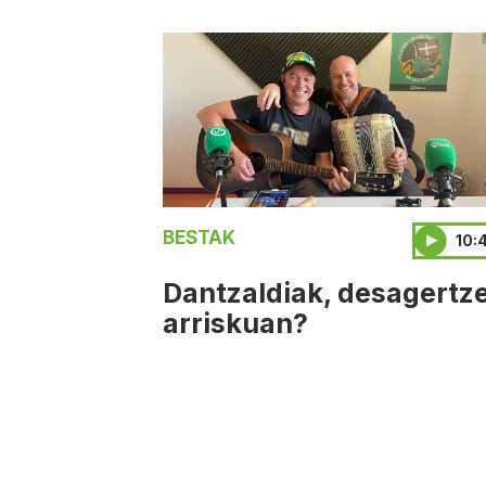
BESTAK
10:
Dantzaldiak, desagertz
arriskuan?