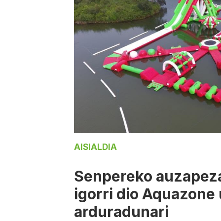
AISIALDIA
Senpereko auzapeza
igorri dio Aquazone
arduradunari