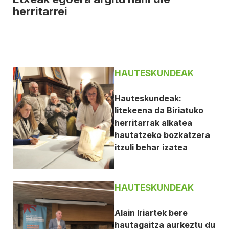
herritarrei
HAUTESKUNDEAK
Hauteskundeak:
litekeena da Biriatuko
herritarrak alkatea
hautatzeko bozkatzera
itzuli behar izatea
HAUTESKUNDEAK
Alain Iriartek bere
hautagaitza aurkeztu du