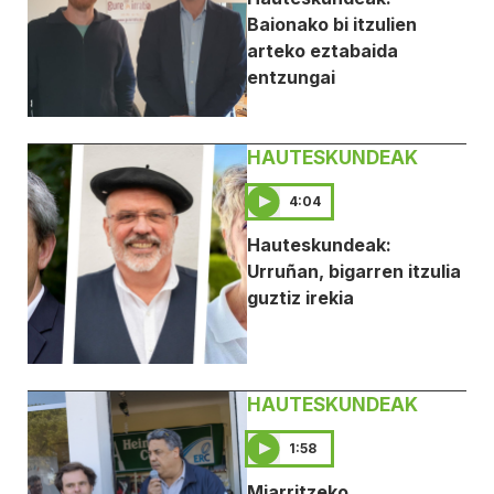
Baionako bi itzulien
arteko eztabaida
entzungai
HAUTESKUNDEAK
4:04
Hauteskundeak:
Urruñan, bigarren itzulia
guztiz irekia
HAUTESKUNDEAK
1:58
Miarritzeko