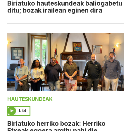
Biriatuko hauteskundeak baliogabetu
ditu; bozak irailean eginen dira
HAUTESKUNDEAK
1:44
Biriatuko herriko bozak: Herriko
Etxeak egoera argitu nahi die