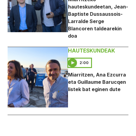
hauteskundeetan, Jean-
Baptiste Dussaussois-
Larralde Serge
Blancoren taldearekin
doa
HAUTESKUNDEAK
2:00
Miarritzen, Ana Ezcurra
eta Guillaume Barucqen
listek bat eginen dute