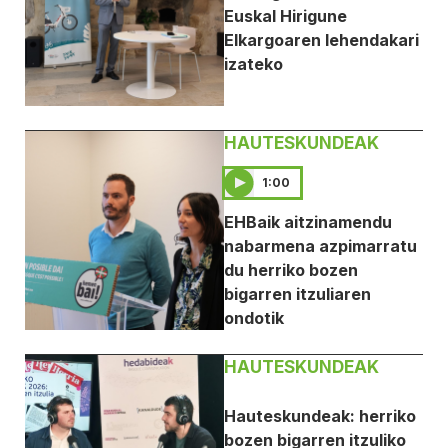
Euskal Hirigune
Elkargoaren lehendakari
izateko
HAUTESKUNDEAK
1:00
EHBaik aitzinamendu
nabarmena azpimarratu
du herriko bozen
bigarren itzuliaren
ondotik
HAUTESKUNDEAK
Hauteskundeak: herriko
bozen bigarren itzuliko