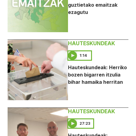
guztietako emaitzak
ezagutu
HAUTESKUNDEAK
1:14
Hauteskundeak: Herriko
bozen bigarren itzulia
bihar hamaika herritan
HAUTESKUNDEAK
27:23
Hauteskundeak: