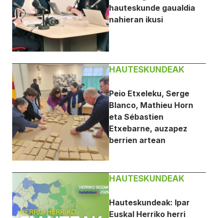
hauteskunde gaualdia
nahieran ikusi
HAUTESKUNDEAK
Peio Etxeleku, Serge
Blanco, Mathieu Horn
eta Sébastien
Etxebarne, auzapez
berrien artean
HAUTESKUNDEAK
Hauteskundeak: Ipar
Euskal Herriko herri