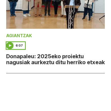
AGIANTZAK
6:07
Donapaleu: 2025eko proiektu
nagusiak aurkeztu ditu herriko etxeak