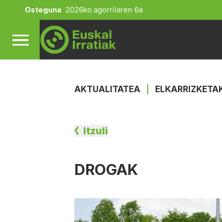
Osteguna
2026ko agorrilaren 6a
AKTUALITATEA
|
ELKARRIZKETA
Itzuli
DROGAK