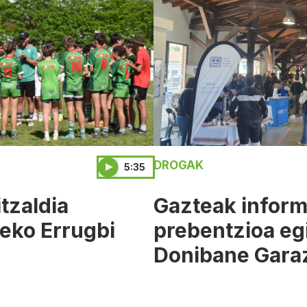
DROGAK
5:35
tzaldia
Gazteak inform
eko Errugbi
prebentzioa egi
Donibane Gara