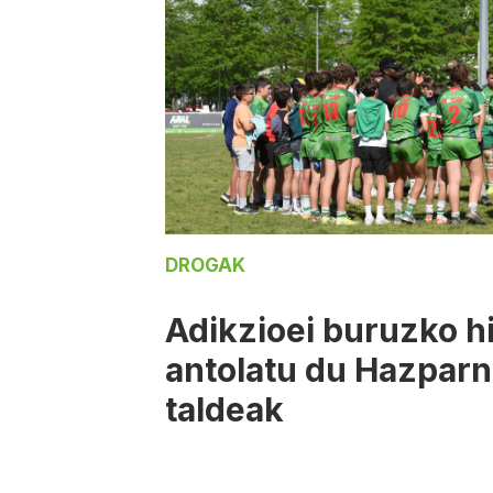
DROGAK
Adikzioei buruzko hi
antolatu du Hazparn
taldeak