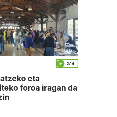
2:14
atzeko eta
teko foroa iragan da
zin