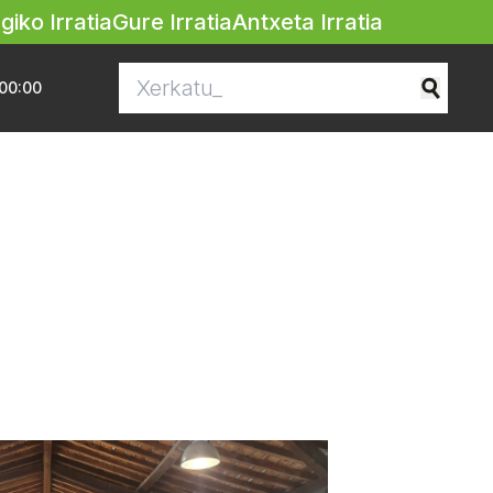
egiko Irratia
Gure Irratia
Antxeta Irratia
00:00