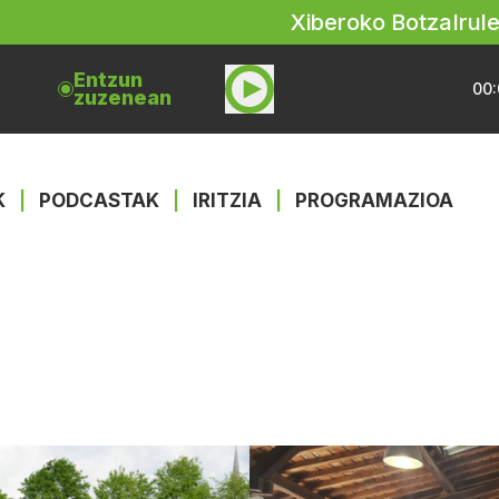
Xiberoko Botza
Irul
Entzun
00:
zuzenean
K
|
PODCASTAK
|
IRITZIA
|
PROGRAMAZIOA