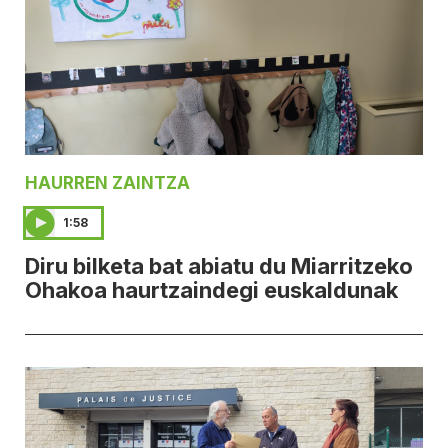
HAURREN ZAINTZA
1:58
Diru bilketa bat abiatu du Miarritzeko
Ohakoa haurtzaindegi euskaldunak