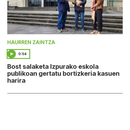
HAURREN ZAINTZA
0:54
Bost salaketa Izpurako eskola
publikoan gertatu bortizkeria kasuen
harira