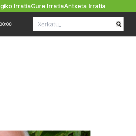
egiko Irratia
Gure Irratia
Antxeta Irratia
00:00