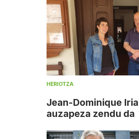
HERIOTZA
Jean-Dominique Iria
auzapeza zendu da