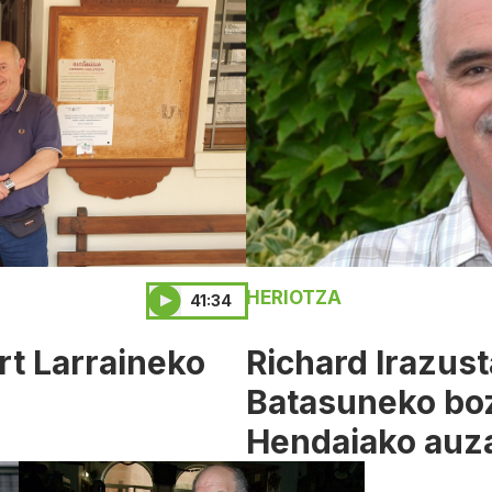
HERIOTZA
41:34
rt Larraineko
Richard Irazust
Batasuneko boz
Hendaiako auz