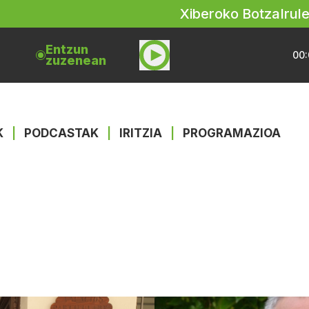
Xiberoko Botza
Irul
Entzun
00:
zuzenean
K
|
PODCASTAK
|
IRITZIA
|
PROGRAMAZIOA