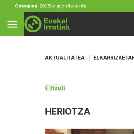
Osteguna
2026ko agorrilaren 6a
AKTUALITATEA
|
ELKARRIZKETA
Itzuli
HERIOTZA