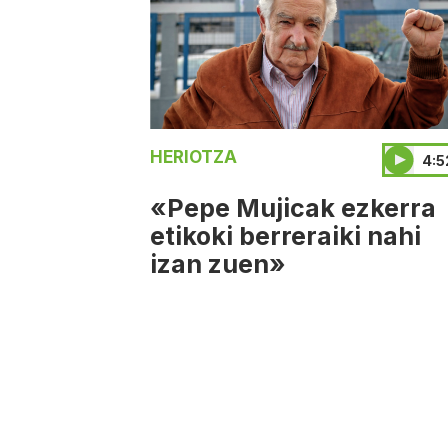
HERIOTZA
4:5
«Pepe Mujicak ezkerra
etikoki berreraiki nahi
izan zuen»