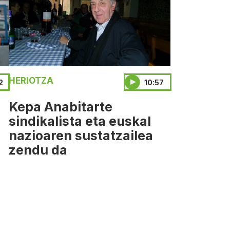
HERIOTZA
2
10:57
Kepa Anabitarte
sindikalista eta euskal
nazioaren sustatzailea
zendu da