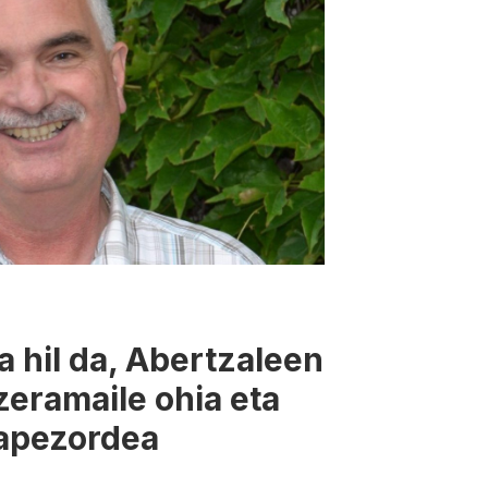
a hil da, Abertzaleen
eramaile ohia eta
apezordea