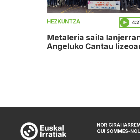
HEZKUNTZA
4:2
Metaleria saila lanjerra
Angeluko Cantau lizeoa
NOR GIRA
HARRE
QUI SOMMES-NO