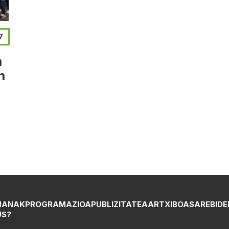
7
n
n
MANAK
PROGRAMAZIOA
PUBLIZITATEA
ARTXIBOA
SAREBIDE
US?