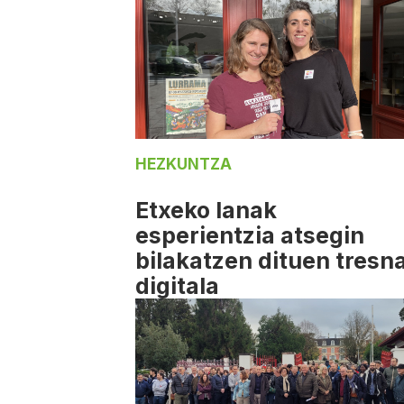
HEZKUNTZA
Etxeko lanak
esperientzia atsegin
bilakatzen dituen tresn
digitala