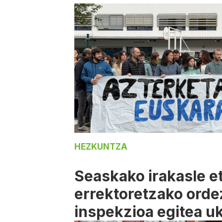
HEZKUNTZA
Seaskako irakasle e
errektoretzako orde
inspekzioa egitea uk