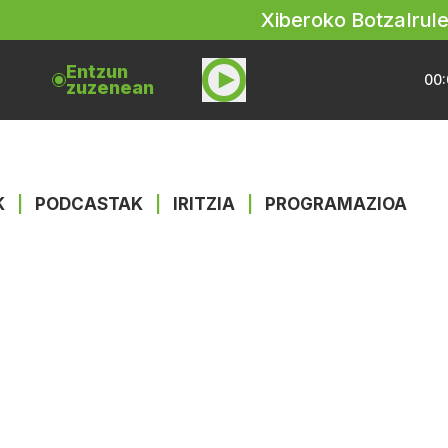
Xiberoko Botza
Irul
Entzun
00:
zuzenean
K
|
PODCASTAK
|
IRITZIA
|
PROGRAMAZIOA