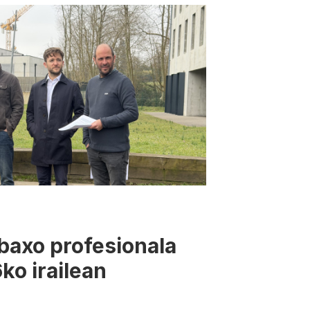
axo profesionala
ko irailean