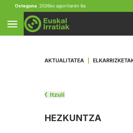
Osteguna
2026ko agorrilaren 6a
AKTUALITATEA
|
ELKARRIZKETA
Itzuli
HEZKUNTZA