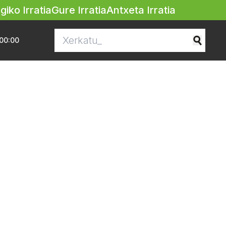
egiko Irratia
Gure Irratia
Antxeta Irratia
00:00