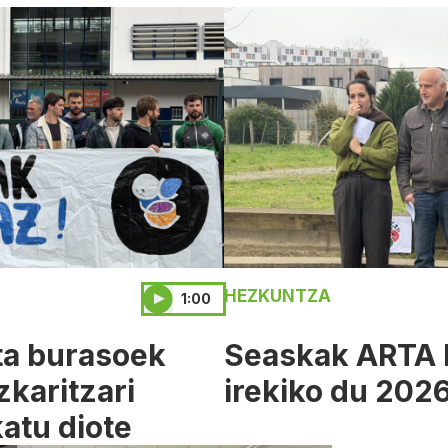
HEZKUNTZA
1:00
ta burasoek
Seaskak ARTA b
zkaritzari
irekiko du 2026
atu diote