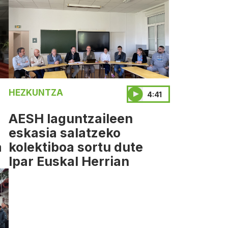
HEZKUNTZA
4:41
AESH laguntzaileen
eskasia salatzeko
a
kolektiboa sortu dute
Ipar Euskal Herrian