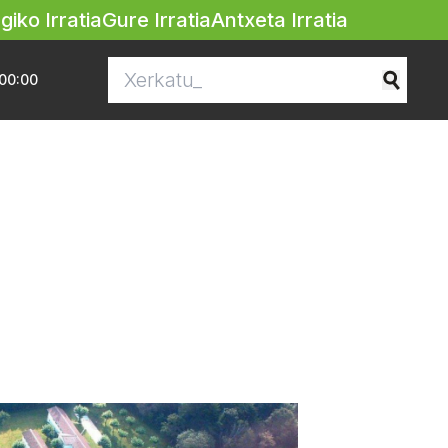
egiko Irratia
Gure Irratia
Antxeta Irratia
00:00