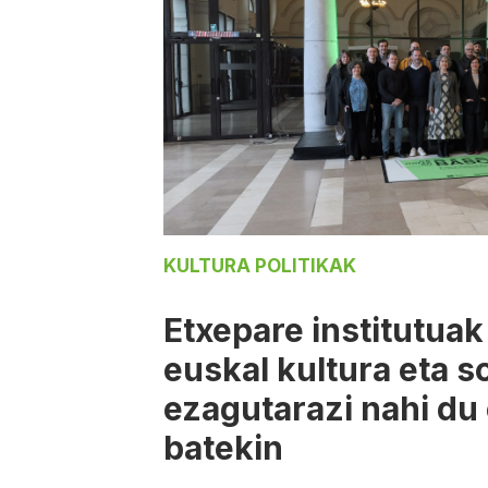
KULTURA POLITIKAK
Etxepare institutuak
euskal kultura eta 
ezagutarazi nahi du
batekin