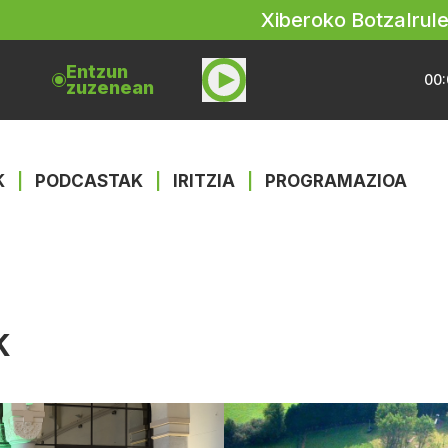
Xiberoko Botza
Irul
Entzun
00:
zuzenean
K
|
PODCASTAK
|
IRITZIA
|
PROGRAMAZIOA
K