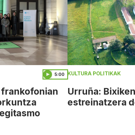
KULTURA POLITIKAK
5:00
 frankofonian
Urruña: Bixiken
sorkuntza
estreinatzera 
 egitasmo