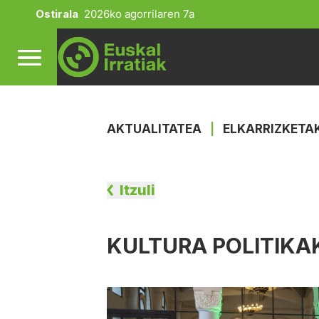
Ostirala
2026ko agorrilaren 7a
AKTUALITATEA
|
ELKARRIZKETA
Itzuli
KULTURA POLITIKA