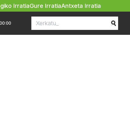
egiko Irratia
Gure Irratia
Antxeta Irratia
00:00