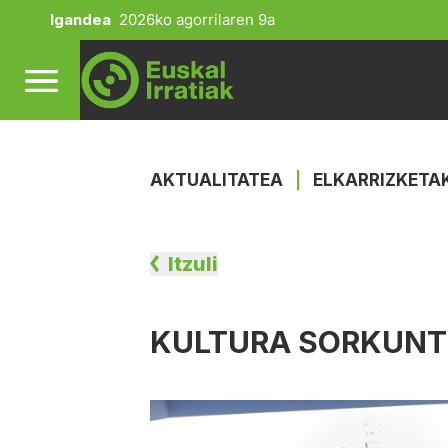
Igandea
2026ko agorrilaren 9a
AKTUALITATEA
|
ELKARRIZKETA
Itzuli
KULTURA SORKUN