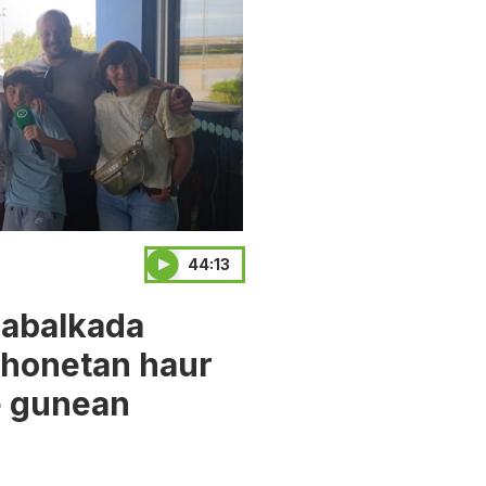
44:13
Kabalkada
 honetan haur
e gunean