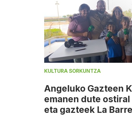
KULTURA SORKUNTZA
Angeluko Gazteen 
emanen dute ostiral
eta gazteek La Barr