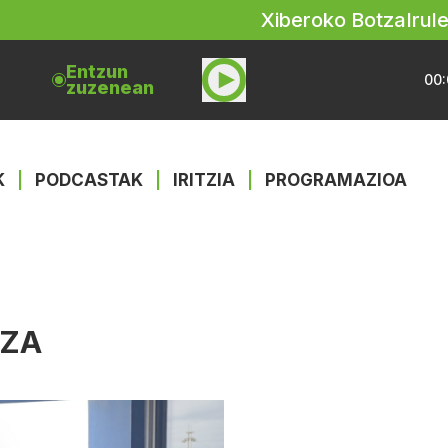
Xiberoko Botza
Irul
Entzun
00:
zuzenean
K
|
PODCASTAK
|
IRITZIA
|
PROGRAMAZIOA
TZA